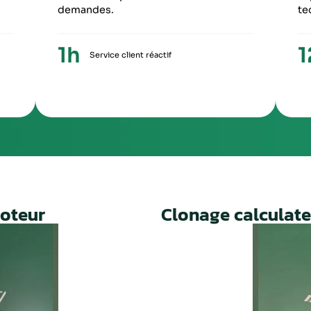
ME ÉTAPE
CINQUIÈME ÉTA
ception du paiement, votre colis repartira
Une fois le travail 
ronopost avec un numéro de suivi
facture ainsi qu’un
Un service rapide, fiable et 
prolonger la durée de vie de 
ie