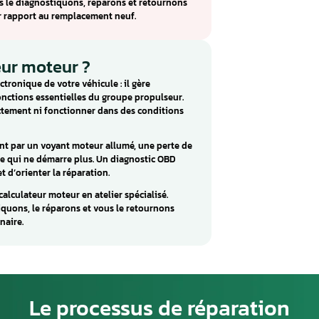
 / Renault
 calculateur moteur monté sur Dacia / Renault (Dokker,
r gère les fonctions d’injection et d’allumage essentielles au
r.
 Continental EMS3120 incluent : Diverses défauts. Ces
ar des composants internes défectueux, des soudures
ive.
ntinental EMS3120 pour les véhicules Dacia / Renault.
tre atelier, nous le diagnostiquons, réparons et retournons
économique par rapport au remplacement neuf.
calculateur moteur ?
 le cerveau électronique de votre véhicule : il gère
bo et toutes les fonctions essentielles du groupe propulseur.
i démarrer correctement ni fonctionner dans des conditions