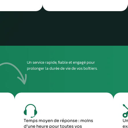
ou dépo
atelier
2
DEUXIÈME ÉTAPE
ous envoyer
Imprimez et joignez la fiche à l’intérieur du colis
rant le
6
5