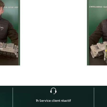
Temps moyen de réponse
éduire les
d’une heure pour toutes 
ur la route
demandes.
1
h
Service client réactif
moins de 24h