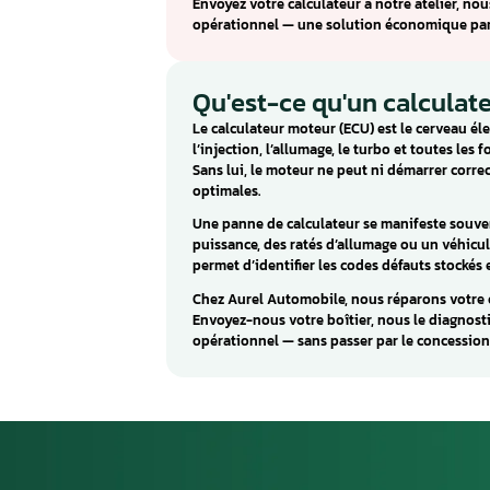
réparation Dacia
Le Continental EMS3120 est un
Duster, Fluence). Ce calculateu
bon fonctionnement du moteu
Les pannes caractéristiques du
défauts sont souvent causés p
froides ou une humidité excess
Aurel Automobile répare le Co
Envoyez votre calculateur à no
opérationnel — une solution 
Qu'est-ce qu'un 
Le calculateur moteur (ECU) est
l’injection, l’allumage, le tur
Sans lui, le moteur ne peut n
optimales.