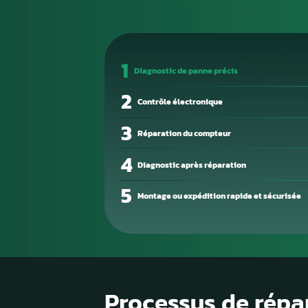
Une panne de calculateur se m
puissance, des ratés d’alluma
permet d’identifier les codes d
Chez Aurel Automobile, nous ré
Envoyez-nous votre boîtier, n
opérationnel — sans passer pa