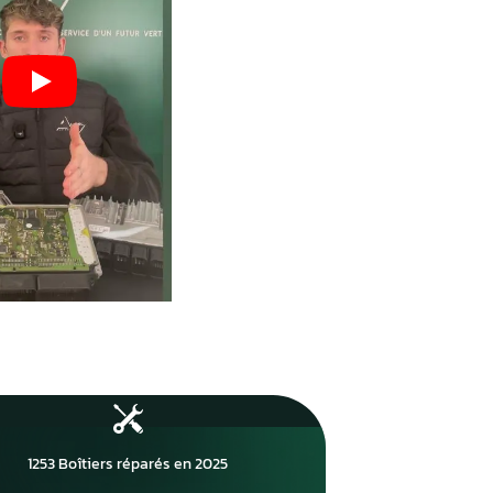
 : moins
Un volume important qui ga
vos
expertise, fiabilité et maîtri
technique.
1253
Boîtiers réparés en