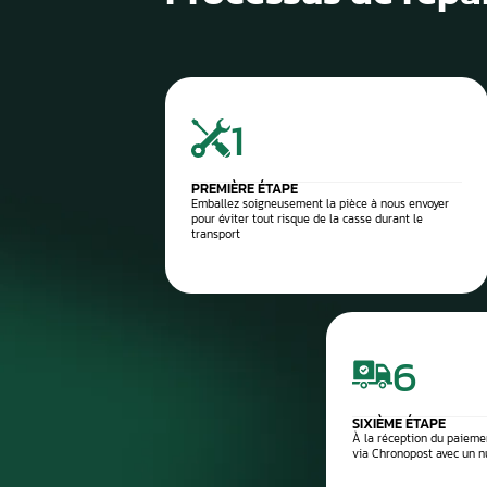
1
Diagnostic de panne précis
2
Contrôle électronique
3
Réparation du compteur
4
Diagnostic après réparation
5
Montage ou expédition rapid
Processus de