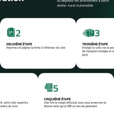
Si la voiture est sur
profondeur. Il est en
panne et d’identifier
composant défectu
e et sécurisée
 réparation
Envoyez