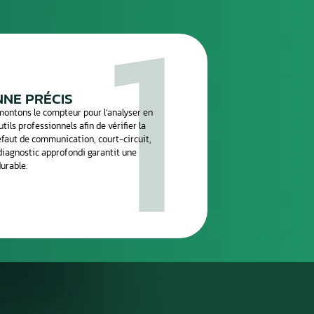
e
réparation