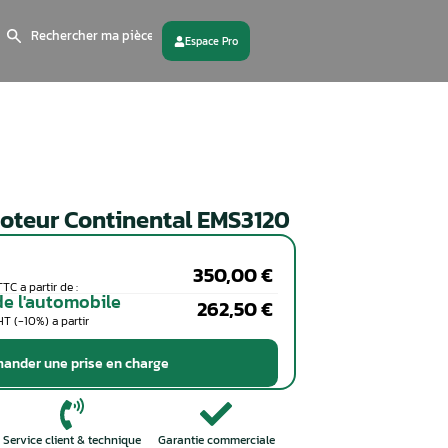
Search
for:
 partenaire
Contactez - nous
Calculateur moteur Continent
Particuliers
Coût de la réparation en TTC a partir de :
Professionnels de l'automobile
Coût de la réparation en HT (-10%) a partir
de :