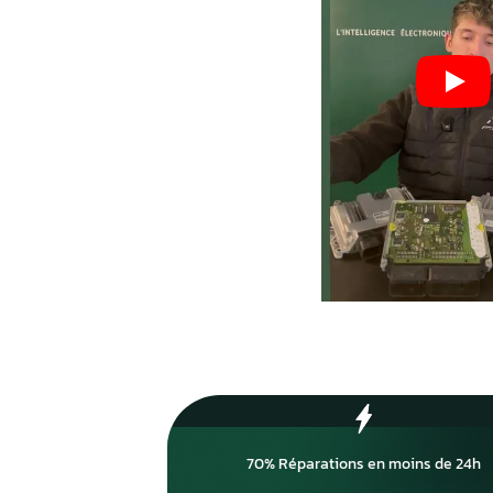
Process optimisé pour r
délais et vous remettre s
rapidement.
70
%
Réparations en 