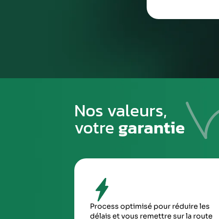
1
PREMIÈRE ÉTAPE
Emballez soigneusement la pièce à n
pour éviter tout risque de la casse du
transport