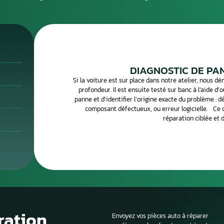
anifeste souvent par un voyant moteur allumé, une perte d
ge ou un véhicule qui ne démarre plus. Un diagnostic OBD
éfauts stockés et d’orienter la réparation.
parons votre calculateur moteur en atelier spécialisé.
ous le diagnostiquons, le réparons et vous le retournons
r le concessionnaire.
Le processus de 