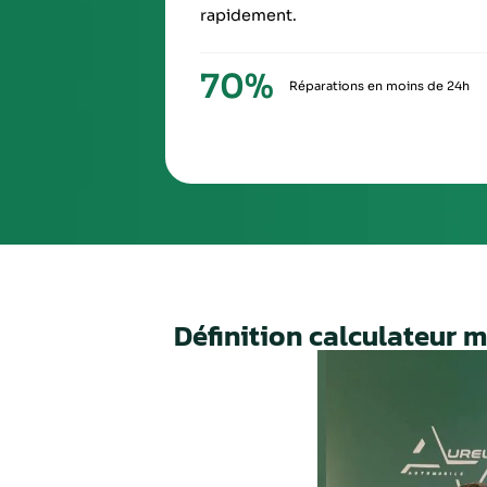
SIXIÈ
À la ré
via Ch
Nos valeurs,
votre
garant