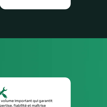
sez-les directement à notre
 Aurel Automobile
3
TROISIÈME ÉTAPE
Envoyez le colis via la poste / imprimez l’étiquette
de transport envoyée et attendez le ramassage
(pro)
4