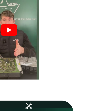
vos boîtiers.
 : moins
Un volume important qui ga
vos
expertise, fiabilité et maîtri
technique.
1253
Boîtiers réparés en