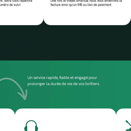
 réparation
Envoyez
ou dépo
atelier
2
DEUXIÈME ÉTAPE
ous envoyer
Imprimez et joignez la fiche à l’intérieur du colis
rant le