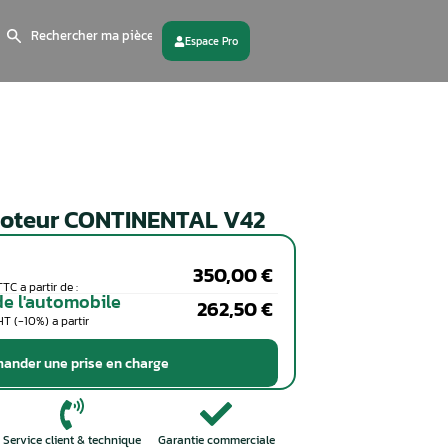
Search
for:
 partenaire
Contactez - nous
Calculateur moteur CONTINEN
Particuliers
Coût de la réparation en TTC a partir de :
Professionnels de l'automobile
Coût de la réparation en HT (-10%) a partir
de :