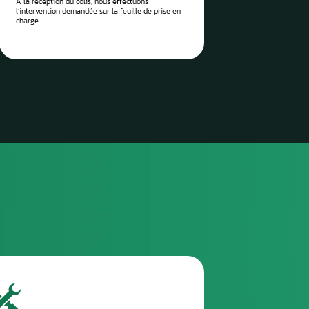
 vos pièces auto à réparer
sez-les directement à notre
 Aurel Automobile
3
TROISIÈME ÉTAPE
Envoyez le colis via la poste / imprimez l’étiquette
de transport envoyée et attendez le ramassage
(pro)