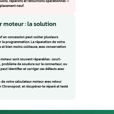
culateur moteur monté sur Renault (Symbol). Ce calculateu
 et d’allumage essentielles au bon fonctionnement du
u CONTINENTAL V42 incluent : Diverses défauts. Ces défauts
omposants internes défectueux, des soudures froides ou
NTINENTAL V42 pour les véhicules Renault. Envoyez votre
ous le diagnostiquons, réparons et retournons opérationnel 
rapport au remplacement neuf.
culateur moteur : la solution
eur moteur neuf en concession peut coûter plusieurs
ros, sans compter la programmation. La réparation de votre