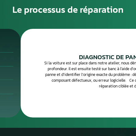
alternative fiable et bien moins coûteuse, avec conservation
grammation.
es calculateurs moteur sont souvent réparables : court-
sateur défaillant, problème de soudure sur le connecteur, ou
ien spécialisé peut identifier et corriger ces défauts avec
 la réparation de votre calculateur moteur avec retour
r, envoyez-le par Chronopost, et récupérez-le réparé et testé
Le processus de 