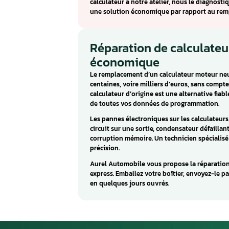
Renault
Le CONTINENTAL V42 est un cal
gère les fonctions d’injection
moteur.
Les pannes caractéristiques d
sont souvent causés par des c
une humidité excessive.
Aurel Automobile répare le CO
calculateur à notre atelier, n
une solution économique par 
Réparation de cal
économique
Le remplacement d’un calculat
centaines, voire milliers d’eu