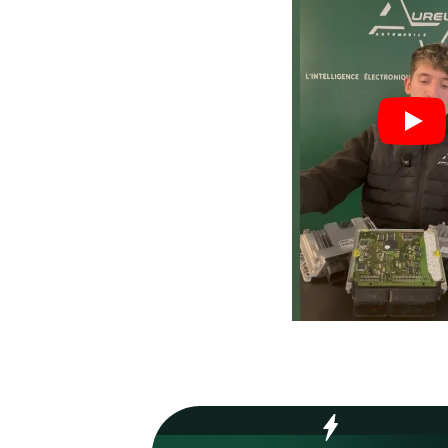
Nos valeurs,
votre
garant
Process optimisé pour r
délais et vous remettre s
rapidement.
70
%
Réparations en 