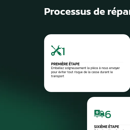
1
Diagnostic de panne précis
2
Contrôle électronique
3
Réparation du compteur
4
Diagnostic après réparation
5
Montage ou expédition rapid