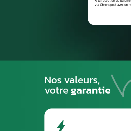
Processus de
1
PREMIÈRE ÉTAPE
Emballez soigneusement la pièce à n
pour éviter tout risque de la casse du
transport