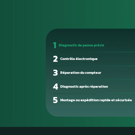
calculateur d’origine est une 
de toutes vos données de pro
Les pannes électroniques sur l
circuit sur une sortie, conden
corruption mémoire. Un technic
précision.
Aurel Automobile vous propose
express. Emballez votre boîtie
en quelques jours ouvrés.