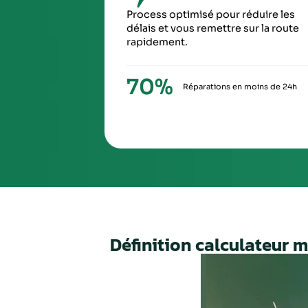
SIXIÈ
À la ré
via Ch