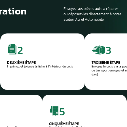
Si la voiture est sur
profondeur. Il est en
panne et d’identifier
composant défectu
e et sécurisée