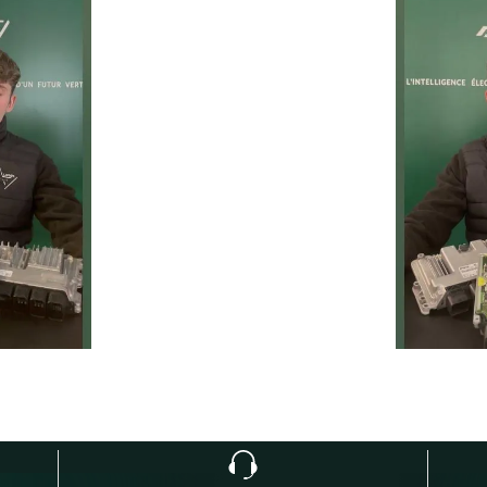
prolonger la durée de vie de 
ie
Temps moyen de réponse
éduire les
d’une heure pour toutes 
ur la route
demandes.
1
h
Service client réactif
moins de 24h