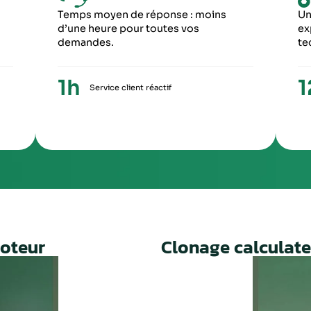
6
5
ME ÉTAPE
CINQUIÈME ÉTA
ception du paiement, votre colis repartira
Une fois le travail 
ronopost avec un numéro de suivi
facture ainsi qu’un
Un service rapide, fiable et 