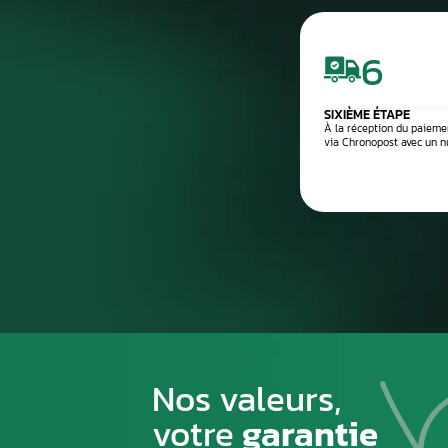
5
Montage ou expédition rapid
Processus de
1
PREMIÈRE ÉTAPE