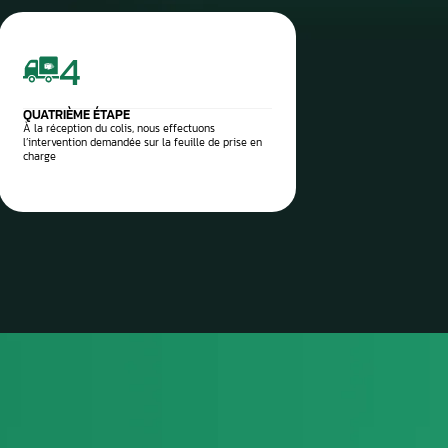
 vos pièces auto à réparer
sez-les directement à notre
 Aurel Automobile
3
TROISIÈME ÉTAPE