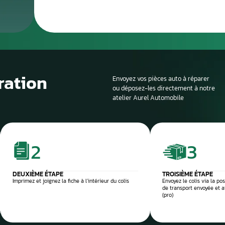
Le processus de 
Si la voiture est sur
profondeur. Il est en
panne et d’identifier
composant défectu