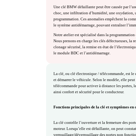
Programmation c
Les véhicules BMW équipés des sy
l’accès, le démarrage et la sécuri
l’antidémarrage, la reconnaissan
devient défectueuse, plusieurs sy
clé non reconnue, télécommande i
de verrouiller/déverrouiller le véh
Une clé BMW défaillante peut être
choc, une infiltration d’humidit
programmation. Ces anomalies emp
le système antidémarrage, pouvan
Notre atelier est spécialisé dans
Nous prenons en charge les clés d
clonage sécurisé, la remise en état
le module BDC et l’antidémarrage