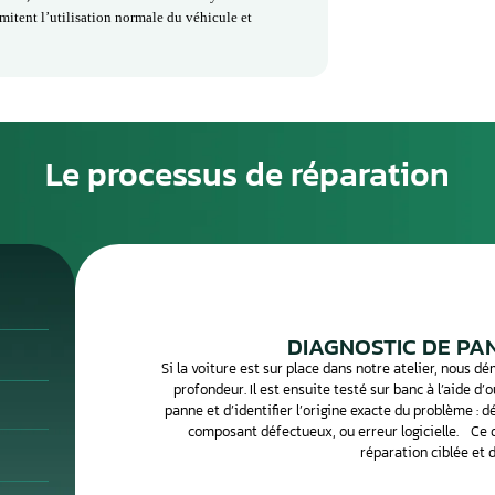
commande, est le dispositif qui permet de verrouiller, déverrouiller
 modèle, elle peut inclure un transpondeur ou un système de
ce les portes, le coffre et parfois le démarrage sans clé, assurant
onducteur.
et symptômes en cas de panne
ermeture des portes, l’activation de l’alarme et le démarrage du
e, on peut constater : impossibilité de démarrer le véhicule,
portes non fonctionnel, télécommande inactive ou voyant de clé
 Ces problèmes limitent l’utilisation normale du véhicule et
le démarrage.