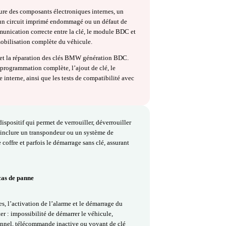
lé BMW : détecter les symptômes
stèmes BDC utilisent des clés électroniques cryptées pour assure
té du véhicule. Ces générations de modules gèrent à la fois
ce de la clé et les fonctions keyless. Lorsqu’une clé BMW BDC
mptômes peuvent apparaître : démarrage impossible ou aléatoire,
nactive, dysfonctionnement du système keyless, ou impossibilité
icule.
 causée par l’usure des composants électroniques internes, un
é, une oxydation, un circuit imprimé endommagé ou un défaut de
êchent la communication correcte entre la clé, le module BDC e
t entraîner l’immobilisation complète du véhicule.
 la programmation et la réparation des clés BMW génération BDC.
éfectueuses, la reprogrammation complète, l’ajout de clé, le
 de l’électronique interne, ainsi que les tests de compatibilité avec
.