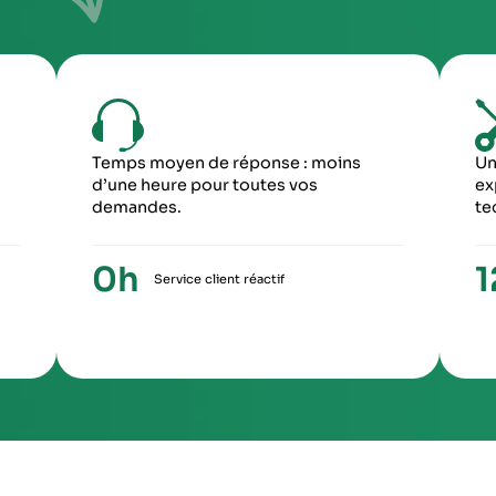
ous envoyer
Imprimez et joignez la fiche à l’intérieur du colis
rant le
6
5
ME ÉTAPE
CINQUIÈME ÉTA
ception du paiement, votre colis repartira
Une fois le travail 
ronopost avec un numéro de suivi
facture ainsi qu’un