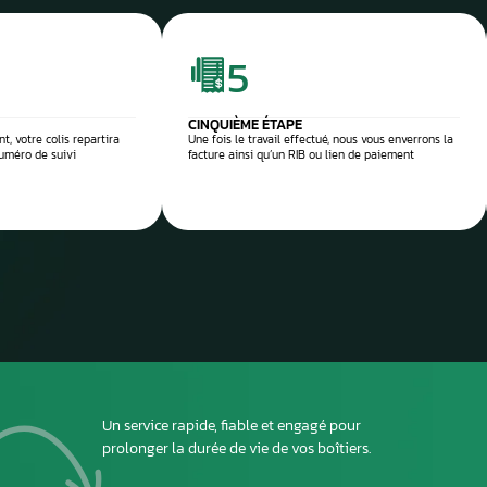
e et sécurisée
 réparation
Envoyez
ou dépo
atelier
2
DEUXIÈME ÉTAPE