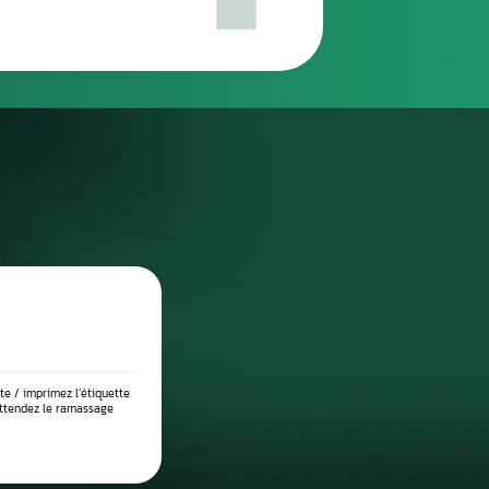
réparation
DIAGNOSTIC DE PANNE PRÉCIS
 place dans notre atelier, nous démontons le compteur pour l’anal
suite testé sur banc à l’aide d’outils professionnels afin de vérif
 l’origine exacte du problème : défaut de communication, court-c
eux, ou erreur logicielle. Ce diagnostic approfondi garantit 
réparation ciblée et durable.