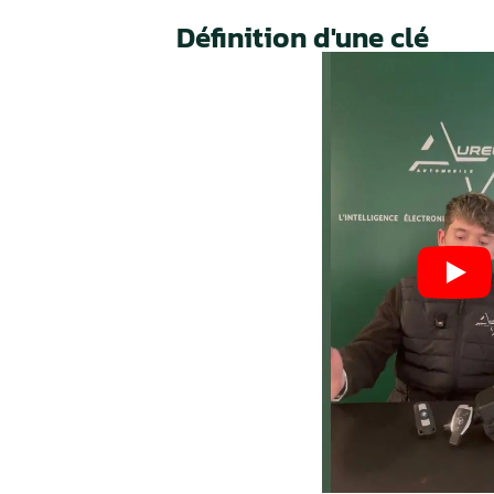
Nos valeurs,
votre
garant
Process optimisé pour r
délais et vous remettre s