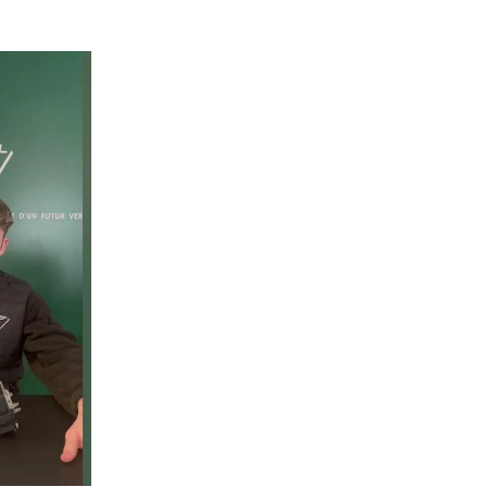
Un service rapide, fiable et 
prolonger la durée de vie de 
ie
Temps moyen de réponse
éduire les
d’une heure pour toutes 
ur la route