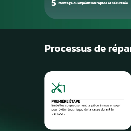
1
Diagnostic de panne précis
2
Contrôle électronique
3
Réparation du compteur
4
Diagnostic après réparation