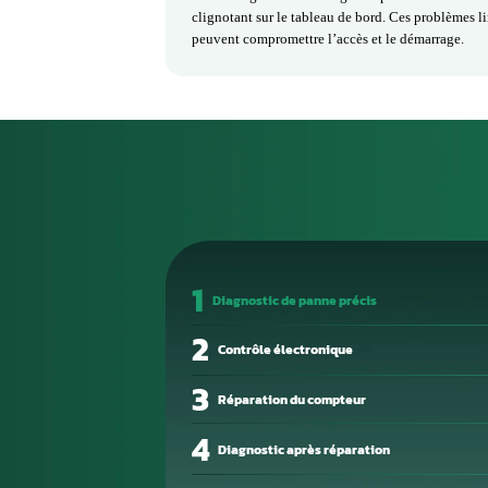
La clé, ou clé électronique / télé
et démarrer le véhicule. Selon le
télécommande pour activer à distan
ainsi confort et sécurité pour le c
Fonctions principales de la clé 
La clé contrôle l’ouverture et la f
moteur. Lorsqu’elle est défaillant
verrouillage/déverrouillage des 
clignotant sur le tableau de bord.
peuvent compromettre l’accès et 