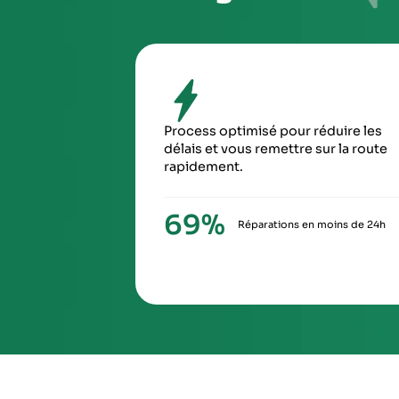
Emballez soigneusement la pièce à n
pour éviter tout risque de la casse du
transport
SIXIÈ
À la ré
via Ch