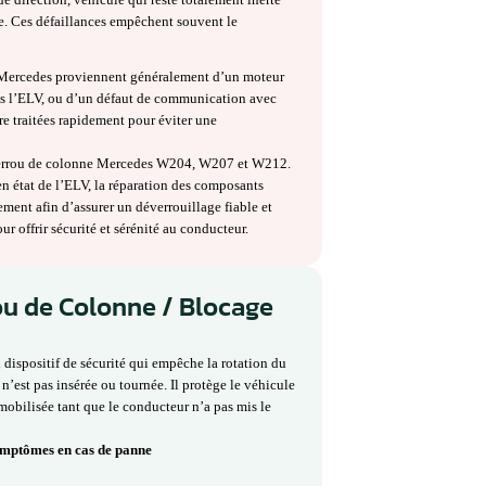
ne Mercedes W204, W207 et W212 :
mptômes
es W204, W207 et W212 est un élément indispensable du système
sure le blocage et le déverrouillage automatique de la colonne de
 la clé ou de la mise en contact.
, plusieurs symptômes typiques peuvent apparaître : absence de
iller la colonne de direction, véhicule qui reste totalement inerte
ème antidémarrage. Ces défaillances empêchent souvent le
 sur ces modèles Mercedes proviennent généralement d’un moteur
e électronique dans l’ELV, ou d’un défaut de communication avec
es et doivent être traitées rapidement pour éviter une
s la réparation du verrou de colonne Mercedes W204, W207 et W212.
let, la remise en état de l’ELV, la réparation des composants