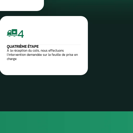
réparation ciblée et durable.
 vos pièces auto à réparer
sez-les directement à notre
 Aurel Automobile
3