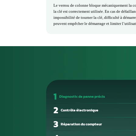
électroniques défectueux et des te
durable. Toutes nos interventions 
Rôle et Fonction
de Volant
Le verrou de colonne, ou blocage d
volant lorsque le véhicule est à l’
contre les vols et garantit que la
contact avec la clé appropriée.
Fonctions principales du verrou
Le verrou de colonne bloque méca
la clé est correctement utilisée. E
impossibilité de tourner la clé, d
peuvent empêcher le démarrage et l