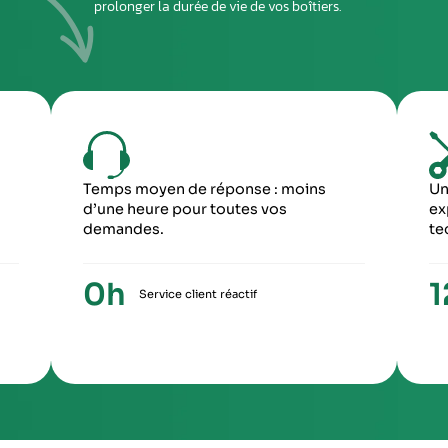
DEUXIÈME ÉTAPE
ous envoyer
Imprimez et joignez la fiche à l’intérieur du colis
rant le
6
5
ME ÉTAPE
CINQUIÈME ÉTA
ception du paiement, votre colis repartira
Une fois le travail 
ronopost avec un numéro de suivi
facture ainsi qu’un