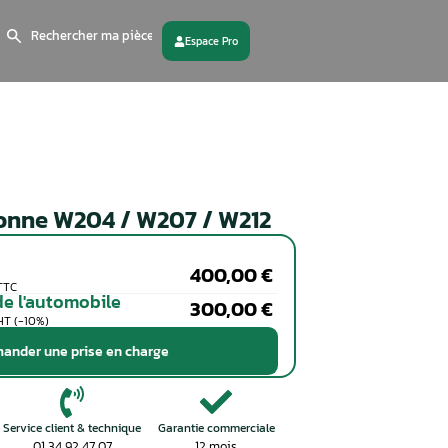
Search
for:
 partenaire
Contactez - nous
Verrou de colonne W204 / W20
Particuliers
Coût de la réparation en TTC
Professionnels de l'automobile
Coût de la réparation en HT (-10%)
Demander une prise en charge