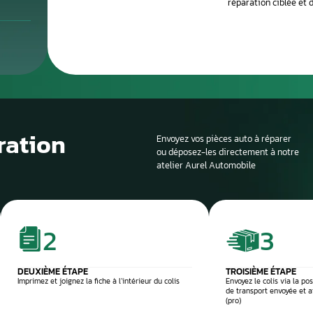
Le processus de 
Si la voiture est sur
profondeur. Il est en
panne et d’identifier
composant défectu