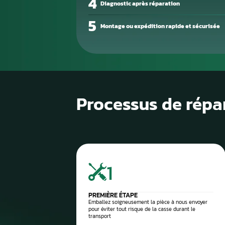
1
Diagnostic de panne précis
2
Contrôle électronique
3
Réparation du compteur