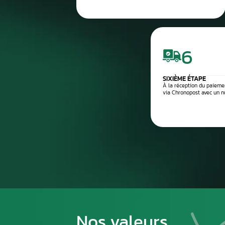
4
Diagnostic après réparation
5
Montage ou expédition rapid
Processus de
1