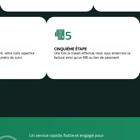
e et sécurisée
 réparation
Envoyez
ou dépo
atelier
2