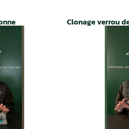
Un service rapide, fiable et 
prolonger la durée de vie de 
ie