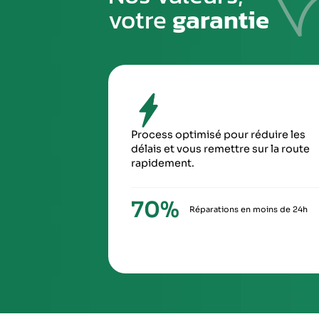
PREMIÈRE ÉTAPE
Emballez soigneusement la pièce à n
pour éviter tout risque de la casse du
transport
SIXIÈ
À la ré
via Ch