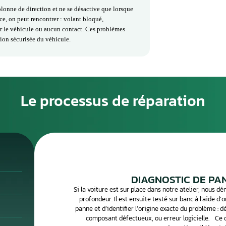
sts de fonctionnement afin d’assurer un déverrouillage fiable et
sont garanties pour offrir sécurité et sérénité au conducteur.
 du Verrou de Colonne / Blocage
e volant, est un dispositif de sécurité qui empêche la rotation du
arrêt et que la clé n’est pas insérée ou tournée. Il protège le véhicul
 direction reste immobilisée tant que le conducteur n’a pas mis le
 de colonne et symptômes en cas de panne
niquement la colonne de direction et ne se désactive que lorsque
n cas de défaillance, on peut rencontrer : volant bloqué,
ifficulté à démarrer le véhicule ou aucun contact. Ces problèmes
imiter l’utilisation sécurisée du véhicule.