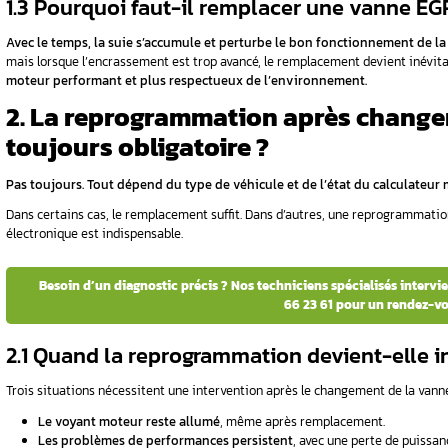
La vanne EGR joue un rôle clé dans la réduc
llumé après
moteur pour optimiser la combustion. Son objec
normes antipollution.
1.1 Comment fonctionne la
nstallation
Son principe repose sur le recyclage des
gaz
d’admission, ce qui abaisse la température d
e EGR ?
Résultat ? Moins de NOx et une empreinte é
1.2 Quels sont les signes 
e EGR est
Plusieurs symptômes doivent vous alerter :
Voyant moteur allumé
: Un signal fréqu
t une vanne
Perte de puissance
: L’accélération devi
Mode dégradé
: Le moteur limite ses pe
Fumées noires
: Une combustion incompl