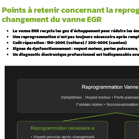
Voici les points essentiels de cet article
Vous souhaitez lire l’ensemble de l’ar
EGR et
Points à retenir conc
tante ?
changement du vann
 vanne EGR
La vanne EGR recycle les gaz d’éch
️ Une reprogrammation n’est pas to
Coût réparation : 150-200€ (voitur
’une vanne
️ Signes de dysfonctionnement : voy
Un
diagnostic électronique
professi
cer une