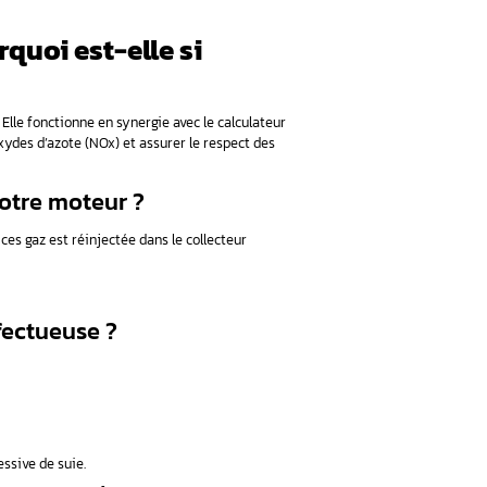
i est-elle si importante ?
 vanne EGR est-elle toujours obligatoire ?
tion professionnelle ?
mation après changement de vanne EGR
nne EGR et pourquoi est-elle s