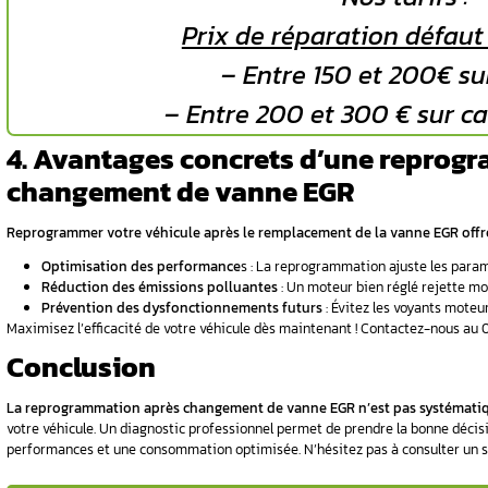
️
Dégradation d’autres composants
du m
Ne prenez pas de risques ! Une reprogrammat
performances.
3. Comment se déroul
?
Une reprogrammation exige précision et exp
Avant toute intervention, un diagnostic 
Ensuite, le technicien utilise un équip
Chaque étape suit un protocole strict pou
Besoin d’une reprogrammation fiable 
3.1 Quelles sont les étape