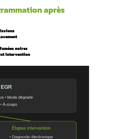
 à connaître !
Ou
ticle pour mieux comprendre ?
ernant la reprogrammation ap
e EGR
appement pour réduire les émissions
ujours nécessaire après remplacement
e) / 200-300€ (camion)
ant moteur, pertes puissance, fumées noires
onnel est indispensable avant intervention