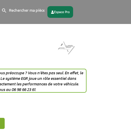
Search
for:
 partenaire
Contactez - nous
vanne EGR
? Cette question vous préoccupe ? Vous n’êtes pas 
 souvent des interrogations. Le système EGR joue un rôle 
n fonctionnement impacte directement les performances de 
agnostic précis ? Contactez-nous au 06 98 66 23 61.