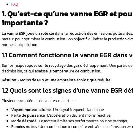
 d’une
?
e
Sommaire
e
1. Qu’est-ce qu’une vanne EGR et pourquo
hangement
2. La reprogrammation après changement
3. Comment se déroule une reprogramma
4. Avantages concrets d’une reprogram
5. Conclusion
FAQ
1. Qu’est-ce qu’une va
importante ?
vanne EGR ?