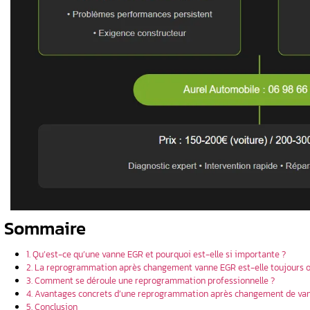
rès
-elle
tion
 ?
e véhicule a
tion ?
sans
e
nnelle ?