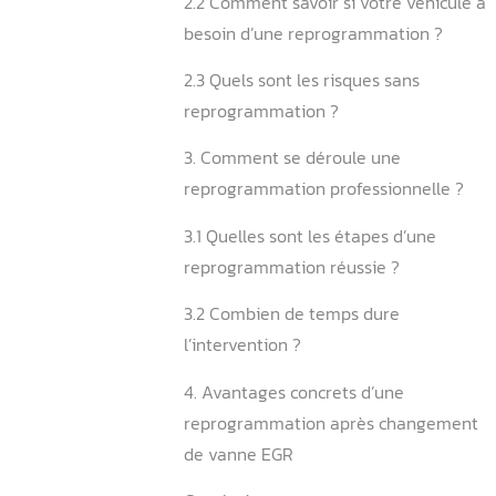
2. La reprogrammation ap
changement vanne EGR est
toujours obligatoire ?
2.1 Quand la reprogramma
devient-elle indispensable
2.2 Comment savoir si votr
besoin d’une reprogramma
2.3 Quels sont les risques 
reprogrammation ?
3. Comment se déroule un
reprogrammation professio