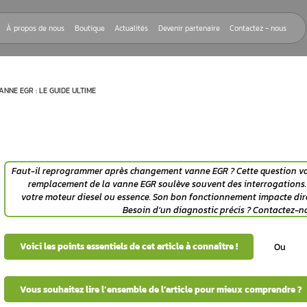
Nos réparations
À propos de nous
Boutique
Actualités
Devenir
 CHANGEMENT VANNE EGR : LE GUIDE ULTIME
Faut-il reprogrammer après changement
remplacement de la vanne EGR soulève
votre
moteur diesel
ou
essence
. Son bo
 la
Besoin d’un di
hangement