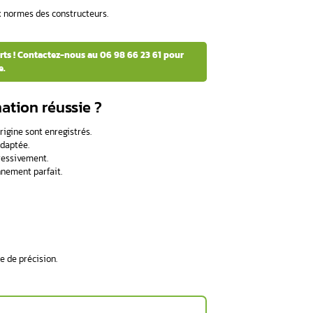
 après le changement de la vanne EGR :
après remplacement.
tent
, avec une perte de puissance ou des à-coups.
certains modèles récents.
re véhicule a besoin d’une reprogra
çon irrégulière.
hausse anormale de la consommation.
 brutales et imprévisibles.
 sans reprogrammation ?
uences sérieuses
:
e.
rément de conduite.