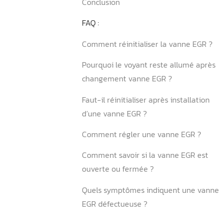
3.1 Quelles sont les étapes
reprogrammation réussie 
3.2 Combien de temps dur
l’intervention ?
4. Avantages concrets d’un
reprogrammation après c
de vanne EGR
Conclusion
FAQ :
Comment réinitialiser la 