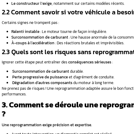
1.3 Pourquoi faut-il remp
t vanne EGR
Avec le temps, la suie s’accumule et pertur
mais lorsque l’encrassement est trop avancé, 
nne EGR à
moteur performant et plus respectueux de 
2. La reprogrammatio
toujours obligatoire ?
es causes
Pas toujours. Tout dépend du type de véhicu
Dans certains cas, le remplacement suffit. Da
ort ? Guide
électronique est indispensable.
rer
Besoin d’un diagnostic précis ? Nos t
2.1 Quand la reprogrammat