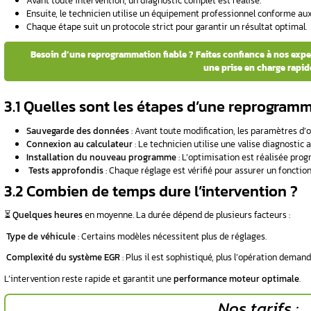
Trois situations nécessitent une intervention
Le voyant moteur reste allumé
, même 
Les problèmes de performances persis
Le constructeur l’exige
, notamment sur 
2.2 Comment savoir si vot
Certains signes ne trompent pas :
Ralenti instable
: Le moteur tourne de fa
Surconsommation de carburant
: Une 
À-coups à l’accélération
: Des réactions
2.3 Quels sont les risques
Ignorer cette étape peut entraîner des
conséq
️
Surconsommation de carburant
durabl
️
Perte progressive de puissance
et d’ag