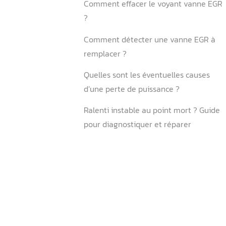
Pourquoi le voyant reste a
changement vanne EGR ?
Faut-il réinitialiser après i
d’une vanne EGR ?
Comment régler une vann
Comment savoir si la vann
ouverte ou fermée ?
Quels symptômes indiquen
EGR défectueuse ?