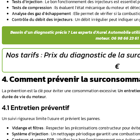
Maintien d’une vitesse constante
: Évi
Anticipation des trajets
: Adapter sa con
Besoin d’un diagnostic préci
3. Comment Diagnosti
Un diagnostic efficace repose sur une approc
et d’optimiser la consommation de carburan
3.1 Les vérifications de bas
Avant d’utiliser des outils spécialisés, certai
attentif peut détecter plusieurs indices.
Niveau d’huile moteur : Un contrôle régu
Fuites de carburant : Des taches sous le
Aspect des gaz d’échappement : Une fum
Pression des pneus : Des pneus sous-gon