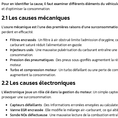
constructeur.
Une différence significative in
1.2 Quels Sont les Signes
otidien
La surconsommation s’accompagne souvent d
Le comportement du véhicule peut chan
Le moteur peut manquer de puissance da
L’ordinateur de bord affiche parfois d
Des témoins peuvent s’allumer au tablea
La fréquence des pleins de carburant a
voquer une
2. Quelles Sont les C
 ?
Une consommation excessive de diesel peut avo
consomme
Pour en identifier la cause, il faut examiner
ude ?
et d’optimiser la consommation.
2.1 Les causes mécaniques
onsommation