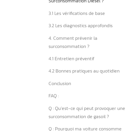
2.2 Les causes électronique
2.3 Les facteurs externes
2.4 Les habitudes de condu
3. Comment Diagnostiquer
Surconsommation Diesel ?
3.1 Les vérifications de bas
3.2 Les diagnostics approfo
4. Comment prévenir la
surconsommation ?