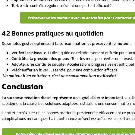
Filtre à air : Un filtre encrassé réduit l
Liquide de refroidissement : Une surch
3.2 Les diagnostics approf
Si les vérifications de base ne suffisent pas, 
moteurs modernes, et une analyse approfon
Lecture des
codes d’erreur
: Une valise
Analyse en temps réel
: Les paramètres
Tests d’injection
: Le bon fonctionnemen
Tests de compression
: Ils évaluent l’é
Analyse des gaz d’échappement
: Elle 
Contrôle du débit des injecteurs
: Un d
Besoin d’un diagnostic précis ? Les exp
Nos tarifs : Prix du di