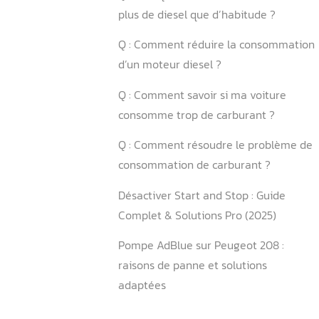
4.1 Entretien préventif
4.2 Bonnes pratiques au qu
Conclusion
FAQ :
Q : Qu’est-ce qui peut pro
surconsommation de gasoil
Q : Pourquoi ma voiture 
plus de diesel que d’habit
Q : Comment réduire la c