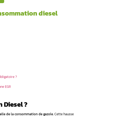
 à connaître !
Ou
ticle pour mieux comprendre ?
ernant la surconsommation di
formances de votre véhicule
d’identifier la cause exacte
 cause fréquente
urconsommation
la consommation