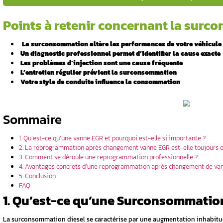
Voici les points essentiels de cet article
nsommation
Vous souhaitez lire l’ensemble de l’ar
Points à retenir conc
La surconsommation altère les per
Un diagnostic professionnel permet 
’une
️ Les problèmes d’injection sont une
️ L’entretien régulier prévient la s
Votre style de conduite influence 
de la
Sommaire