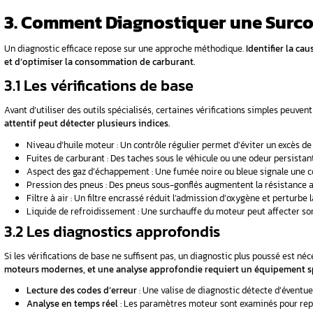
Calculateur mal programmé
: Une cart
nécessaire.
2.3 Les facteurs externes
L’environnement et les conditions d’utilisa
Température extérieure
: Par temps fro
augmente la consommation.
Type de trajet
: Les parcours urbains sol
d’accélération.
Qualité du carburant
: Un gazole de mau
Charge du véhicule
: Plus un véhicule e
2.4 Les habitudes de cond
Le style de conduite a un impact direct sur 
réduire les dépenses en carburant.
Vitesse excessive
: Rouler trop vite au
Accélérations brusques
: Solliciter br