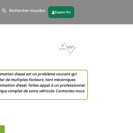
Search
for:
 partenaire
Contactez - nous
e d’habitude ? La surconsommation diesel est un problèm
es. Ce phénomène peut résulter de multiples facteurs, tan
nt l’origine de votre surconsommation diesel, faites appel 
aliser un diagnostic électronique complet de votre véhicul
au 06 98 66 23 61.