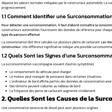
1. Qu’est-ce qu’une vanne EGR et pourquo
s
2. La reprogrammation après changement
3. Comment se déroule une reprogramma
4. Avantages concrets d’une reprogram
5. Conclusion
FAQ
ite
1. Qu’est-ce qu’une S
 une
La surconsommation diesel se caractérise p
dépasse les valeurs normales indiquées par l
progressivement.
e
1.1 Comment Identifier un
ndis
Pour détecter une surconsommation, il faut
constructeurs automobiles fournissent des do
type de parcours effectué.
La consommation doit être calculée sur plusie