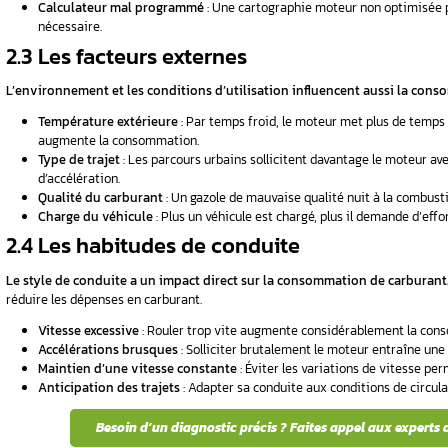
L’usure mécanique est l’une des premières 
perdent en efficacité.
oiture
Filtres encrassés
: Un filtre à air obstru
nt ?
carburant saturé réduit l’alimentation en
Injecteurs usés
: Une mauvaise pulvérisa
problème de
consommation.
Pression des pneumatiques
: Des pneus
nt ?
moteur.
Turbo
et compression moteur
: Un turb
: Guide
augmentent la consommation.
2025)
2.2 Les causes électroniqu
 208 :
L’électronique joue un rôle clé dans la gest
provoquer une surconsommation.
ons
Capteurs défaillants
: Des informations 
Vanne EGR
encrassée
: Elle modifie le 
Sonde NOx défectueuse
: Une mauvaise 