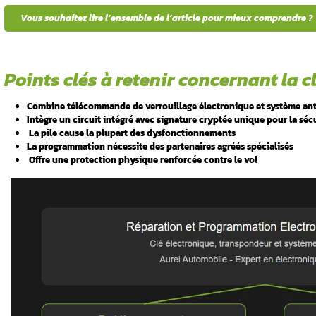
t
 accès
Votre clé électronique ne répond plus aux
électronique ? Ces pannes de contrôle d’ac
 contrôle
Les solutions de contrôle d’accès électron
peuvent parfois dysfonctionner. Heureuseme
diagnostic professionnel et une programmat
66 23 61.
ge et
Voici les points essentiels de cet articl
 et
Vous souhaitez lire l’ensemble de l’ar
ques et