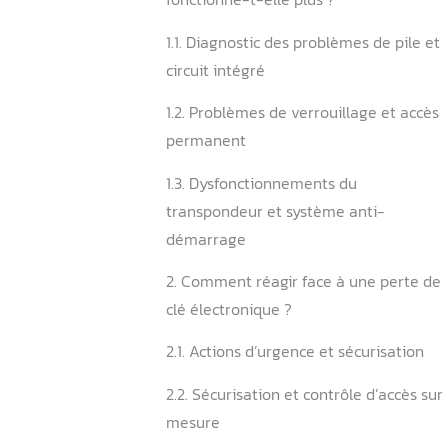
Sommaire
1. Pourquoi votre clé élect
fonctionne-t-elle plus ?
1.1. Diagnostic des problème
circuit intégré
1.2. Problèmes de verrouill
permanent
1.3. Dysfonctionnements du
transpondeur et système a
démarrage