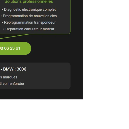
concernant la clé électronique
e électronique et système anti-démarrage
ure cryptée unique pour la sécurité
ctionnements
aires agréés spécialisés
cée contre le vol