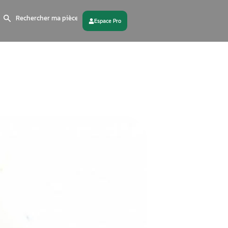
Search
for:
 partenaire
Contactez - nous