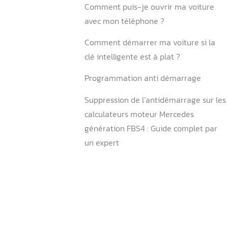
8. Services Aurel Automobi
Expertise électronique au
9.Conclusion
FAQ
Qu’est-ce qu’une clé élect
Comment refaire une clé d
électronique ?
Que faire si ma clé à dista
fonctionne plus ?
Comment puis-je ouvrir m