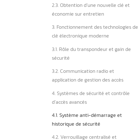
2. Comment réagir face à 
clé électronique ?
2.1. Actions d’urgence et sé
2.2. Sécurisation et contrôl
mesure
2.3. Obtention d’une nouvel
économie sur entretien
3. Fonctionnement des tec
clé électronique moderne
3.1. Rôle du transpondeur e