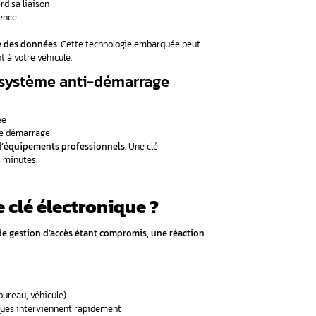
ctionne-t-elle plus ?
é électronique ?
clé électronique moderne
cès avancés
t précoce
lé électronique ?
spécialisées
e électronique automobile
électronique ne fonctionne-t-e
former une journée ordinaire en véritable cauchemar.
Entre les
e contrôle d’accès, plusieurs causes peuvent expliquer cette