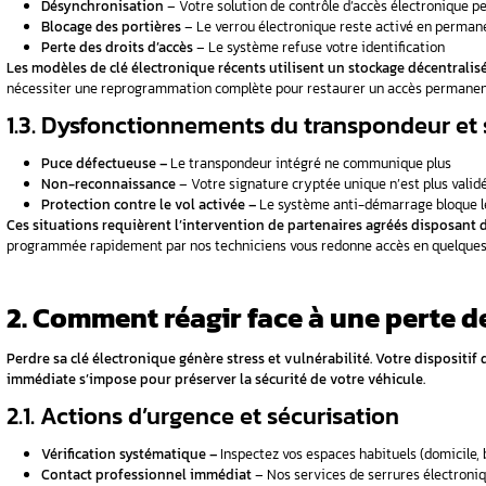
le –
Sommaire
tomobile
1. Pourquoi votre clé électronique ne fon
2. Comment réagir face à une perte de cl
3. Fonctionnement des technologies de 
4. Systèmes de sécurité et contrôle d’ac
5. Solutions en cas de dysfonctionnemen
6. Comment entretenir efficacement sa c
ronique ?
7. Duplication et programmation de clés 
8. Services Aurel Automobile – Expertis
e voiture
9. Conclusion
FAQ
1. Pourquoi votre clé 
nce ne
Les pannes de clé électronique peuvent trans
électroniques défaillants
et les problèmes d
fonctionnalité.
a voiture