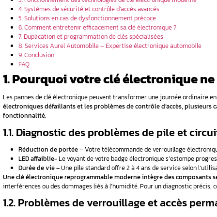
 et économie
t des
mation de
 techniques
ation