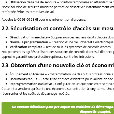
1.1. Diagnostic des problème
Réduction de portée
– Votre télécomman
 clé de
LED affaiblie-
Le voyant de votre badge
Durée de vie –
Une pile standard offre 2 
Une clé électronique reprogrammable mode
interférences ou des dommages liés à l’humidi
é de voiture
1.2. Problèmes de verrouil
Désynchronisation
– Votre solution de 
a voiture
Blocage des portières
– Le verrou élec
Perte des droits d’accès
– Le système re
Les modèles de clé électronique récents uti
ure si la
nécessiter une reprogrammation complète pour
1.3. Dysfonctionnements d
Puce défectueuse
–
Le transpondeur in
rrage
Non-reconnaissance
– Votre signature