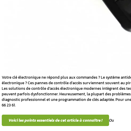
une perte de
curisation
e d’accès sur
le clé et
hnologies de
t gain de