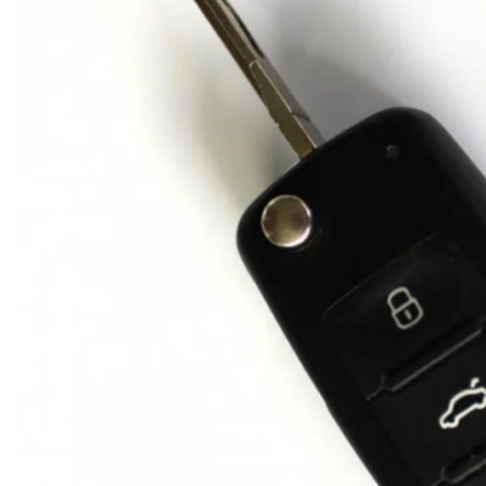
ronique ne
s de pile et
age et accès
nti-