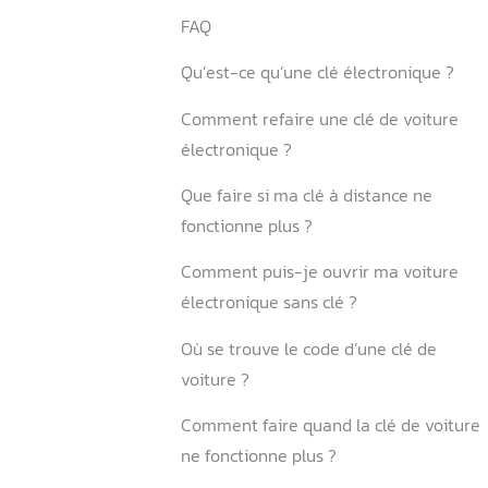
6.1. Remplacement de pile
d’énergie
6.2. Protection du boîtier e
composants
7. Duplication et program
clés spécialisées
7.1. Contraintes légales et
7.2. Technologies de duplic
avancées