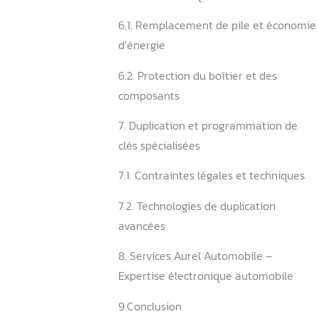
5. Solutions en cas de
dysfonctionnement précoc
5.1. Diagnostic professionne
technique
5.2. Reprogrammation et s
sécurité moderne
5.3. Remplacement et mai
préventive
6. Comment entretenir eff
sa clé électronique ?