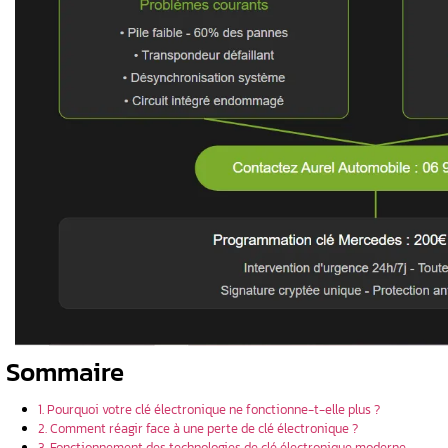
Points clés à retenir 
Combine télécommande de verrouillag
e
Intègre un circuit intégré avec signat
️ La pile cause la plupart des dysfon
l et analyse
La programmation nécessite des parten
️ Offre une protection physique renfor
olution de
ntenance
icacement