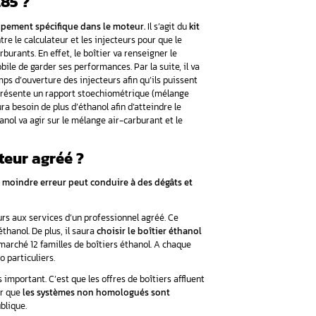
 coût des carburants traditionnels qui est en permanente hausse
nt. Pour passer à l’éthanol, notamment, l’E85, vous avez deux 
 boîtier éthanol dans le moteur ou le convertir à travers une r
on délicate et complexe ! Voici nos conseils pour bien choisi
 pour la pose d’un kit éthanol
tion d’un boîtier E85 ?
cessite l’installation d’un équipement spécifique dans le mo
îtier électronique est à poser entre le calculateur et les injecte
sence sans plomb ou aux deux carburants. En effet, le boîtier va 
t qui peut permettre à l’automobile de garder ses performances. 
à travers la prolongation du temps d’ouverture des injecteurs af
sé. Par ailleurs, comme l’éthanol présente un rapport stoechiom
 (10/1 contre 14/1), le moteur aura besoin de plus d’éthanol afin
nt de l’engin. Enfin, le kit éthanol va agir sur le mélange air-