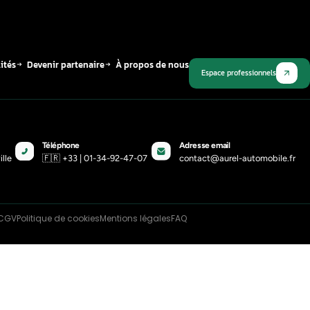
Plus récent
(Direct-Shift Gearbox) – Boîte
matique à double embrayage
-22