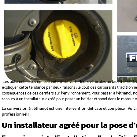
ion d’un
urs à un
nstallation
?
 – Boîte
brayage
Les automobilistes qui souhaitent convertir l