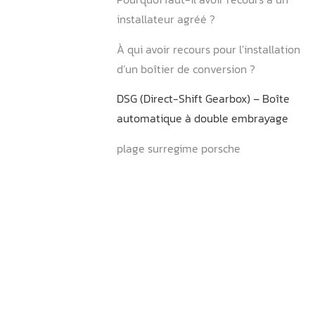
En quoi consiste l’installat
boîtier E85 ?
Pourquoi faut-il avoir reco
installateur agréé ?
À qui avoir recours pour l’i
d’un boîtier de conversion 
DSG (Direct-Shift Gearbox)
automatique à double em
plage surregime porsche