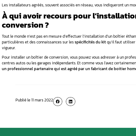
modifier pour assurer une bonne combustion d
Pourquoi faut-il avoir rec
Cette opération présente toutefois des risqu
altérer le fonctionnement du moteur.
Afin d’éviter ce genre de risques, il est stric
dernier saura, en effet, comment procéder pour
qui est adapté à votre modèle de voiture
. A
famille correspond une puissance fiscale, un t
Par ailleurs, solliciter les services d’un profe
sur le marché et la majorité d’entre eux n’ont
interdits
et ne permettent pas ainsi de rouler
Les installateurs agréés, souvent associés en
À qui avoir recours po
conversion ?