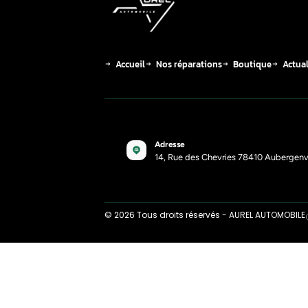
DSG 
auto
01-8