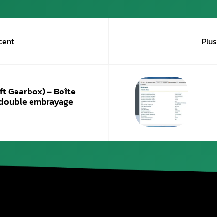
Tout le monde n’est pas en mesure d’effectuer 
particulières et des connaissances sur les
spéc
vigueur.
Pour installer un boîtier de conversion, vous 
centres autos ou les garages indépendants. Et
un professionnel partenaire qui est agréé p
Publié le
11 mars 2022