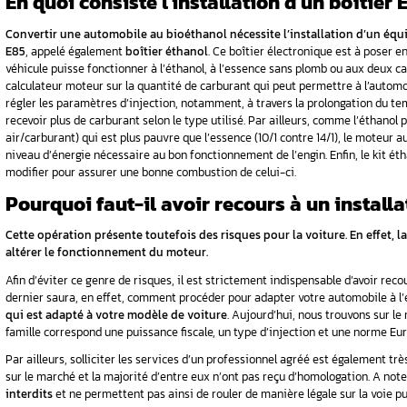
expliquer cette tendance par deux raisons : le
conséquences de ces derniers sur l’environneme
recours à un installateur agréé pour poser un
La conversion à l’éthanol est une interventi
professionnel !
Un installateur agréé
En quoi consiste l’installa
Convertir une automobile au bioéthanol
né
E85
, appelé également
boîtier éthanol
. Ce bo
véhicule puisse fonctionner à l’éthanol, à l’es
calculateur moteur sur la quantité de carburan
régler les paramètres d’injection, notamment, 
recevoir plus de carburant selon le type utili
air/carburant) qui est plus pauvre que l’essence
niveau d’énergie nécessaire au bon fonctionneme