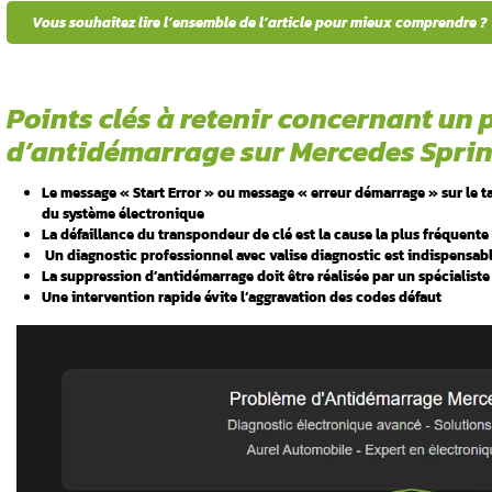
tableau de bord ? Face à un problème d’antid
» et voyant
pour éviter une immobilisation prolongée.
véhicule professionnel en source de stress
ces
pannes d’antidémarrage
et remettre votr
 malgré une
intervention professionnelle, contactez-nou
Voici les points essentiels de cet articl
problème
s Sprinter
Vous souhaitez lire l’ensemble de l’ar
 secours et du
Points clés à retenir
d’antidémarrage sur 
e et
Le message « Start Error » ou message