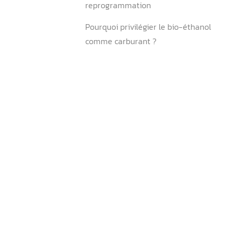
Comment désactiver l’ant
électronique sur une Merc
Comment puis-je savoir s
antidémarrage est défectu
Quelles sont les causes pos
panne d’antidémarrage ?
Où se trouve le boîtier an
?
Comment débloquer une v
bloquée par l’antidémarra