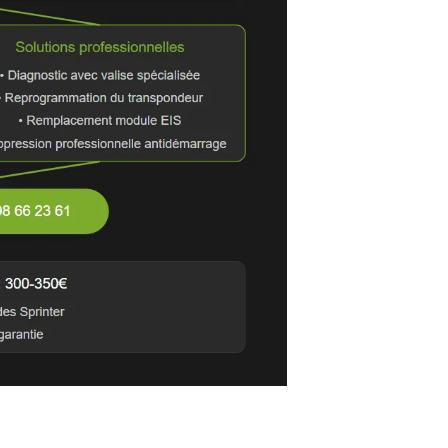
 est la cause la plus fréquente de dysfonctionnement
ise diagnostic est indispensable pour identifier la panne ex
re réalisée par un spécialiste pour préserver la sécurité
ation des codes défaut