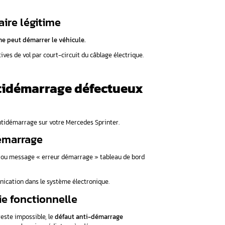
émarrage Mercedes Sprinter ?
émarrage défectueux ?
émarrage sur Mercedes Sprinter ?
our la réparation ?
pannes antidémarrage
e le système antidémarrage M
otre Mercedes Sprinter constitue une protection antivol so
arrage impossible sans la clé électronique transpondeur authe
iels du système électronique
pose sur plusieurs éléments interconnectés :