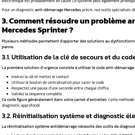
sibles de
Transpondeur
: puce électronique intégr
Module EIS (Electronic Ignition Switch)
rage ?
Calculateur moteur
: vérifie la commun
Antenne de réception
: située dans le 
carburant et
À chaque insertion de clé, le système vérifi
l’alimentation du démarreur.
1.2. Protection antivol et s
-éthanol
L’antidémarrage Mercedes Sprinter garantit q
Cette protection de sécurité supplémentaire di
2. Quels sont les sy
?
Plusieurs signaux d’erreur moteur peuvent in