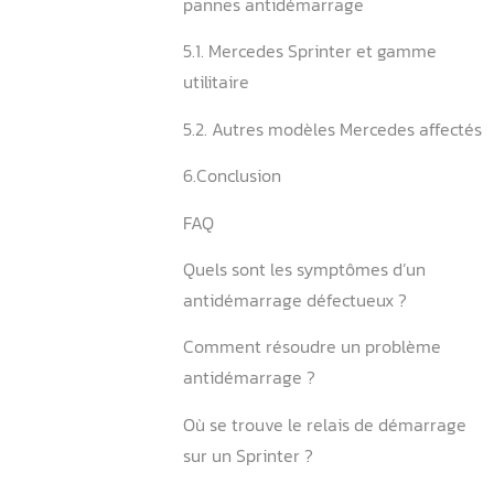
4. Quand faire appel à un 
pour la réparation ?
4.1. Remplacement et
reprogrammation de clés
4.2. Suppression antidéma
professionnel et méthodes 
5. Modèles Mercedes conce
pannes antidémarrage
5.1. Mercedes Sprinter et
utilitaire