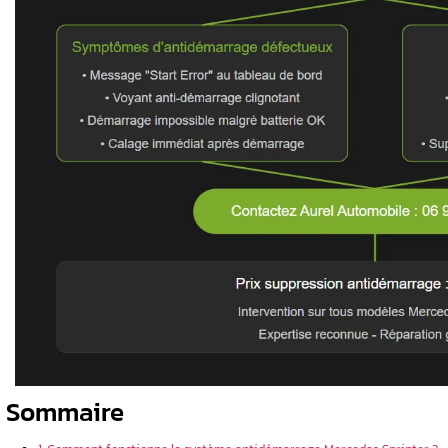
du système électronique
professionnel
La défaillance du transpondeur de clé
️ Un diagnostic professionnel avec val
La suppression d’antidémarrage doit êt
Une intervention rapide évite l’aggrav
rrage
spécialisées
rnés par les
 gamme