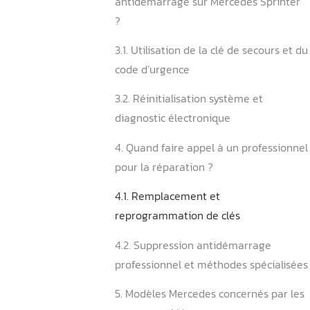
2.1. Message « Start Error 
d’antidémarrage
2.2. Démarrage impossible
batterie fonctionnelle
3. Comment résoudre un 
antidémarrage sur Mercede
?
3.1. Utilisation de la clé de
code d’urgence
3.2. Réinitialisation systèm
diagnostic électronique