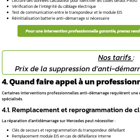
2.1. Message « Start Error
Le signal clignotant anti-démarrage accomp
constitue le symptôme principal.
Ce voyant anti-démarrage fixe ou intermitten
2.2. Démarrage impossible 
Lorsque vérifier la batterie ne révèle aucun 
électronique est probablement en cause. Le 
Pour un diagnostic
anti-démarrage Mercedes
3. Comment résoudre 
Mercedes Sprinter ?
Plusieurs méthodes permettent d’apporter d
panne.