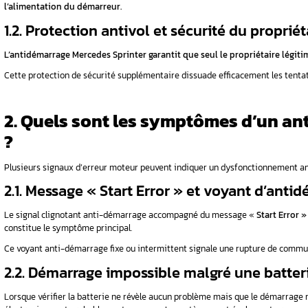
1. Comment fonctionne le système antid
idémarrage
2. Quels sont les symptômes d’un antid
edes ?
3. Comment résoudre un problème antid
4. Quand faire appel à un professionnel p
i mon
5. Modèles Mercedes concernés par les 
6. Conclusion
eux ?
FAQ
1. Comment fonctionn
sibles d’une
Sprinter ?
Le système antidémarrage électronique de v
tidémarrage
sur la technologie RFID.
Cette sécurité supplémentaire empêche le dém
oiture
1.1. Les composants essent
ge ?
Le fonctionnement système antidémarrage re