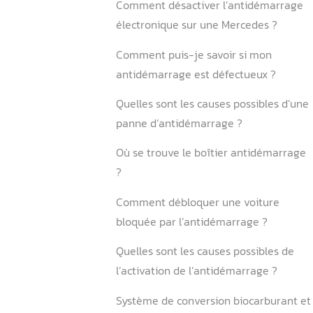
5.2. Autres modèles Merced
6.Conclusion
FAQ
Quels sont les symptômes 
antidémarrage défectueux
Comment résoudre un pr
antidémarrage ?
Où se trouve le relais de 
sur un Sprinter ?