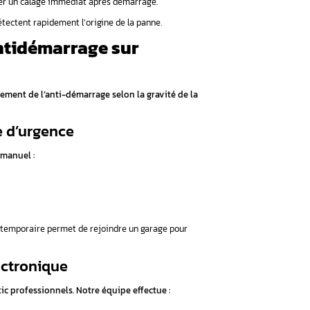
ée dans la clé
: boîtier de contrôle principal
ication entre composants
neiman pour capter le signal
e la correspondance des codes. En cas de reconnaissance, le c
écurité du propriétaire légitime
ue seul le propriétaire légitime peut démarrer le véhicule.
ssuade efficacement les tentatives de vol par court-circuit du 
mptômes d’un antidémarrage d
diquer un dysfonctionnement antidémarrage sur votre Mercedes