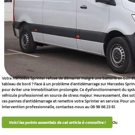
système
printer ?
els du
écurité du
s d’un
 ?
Votre Mercedes Sprinter refuse de démarrer 