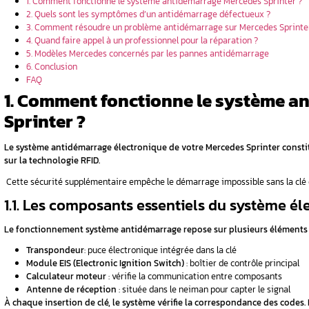
es affectés
d’un
 ?
oblème
démarrage
Sommaire