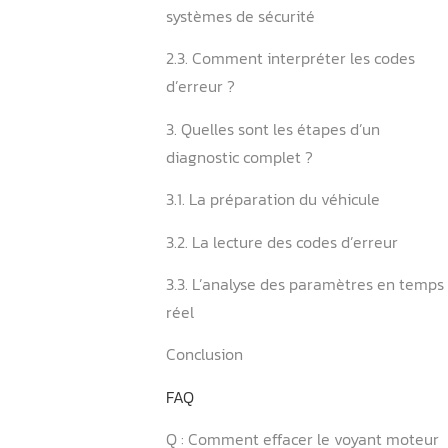
2. Quels problèmes une val
diagnostic peut-elle détec
2.1. ️ Les problèmes moteur
d’injection
2.2. ️ Les dysfonctionnemen
systèmes de sécurité
2.3. Comment interpréter l
d’erreur ?
3. Quelles sont les étapes 
diagnostic complet ?