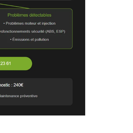
 la plupart des fonctions de votre véhicule
lupart des pannes majeures
les premiers indicateurs
tervenir sur les calculateurs
ée de vie des composants