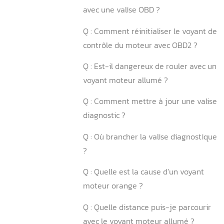
3.1. La préparation du véhi
3.2. La lecture des codes d’
3.3. L’analyse des paramèt
réel
Conclusion
FAQ
Q : Comment effacer le vo
avec une valise OBD ?
Q : Comment réinitialiser l