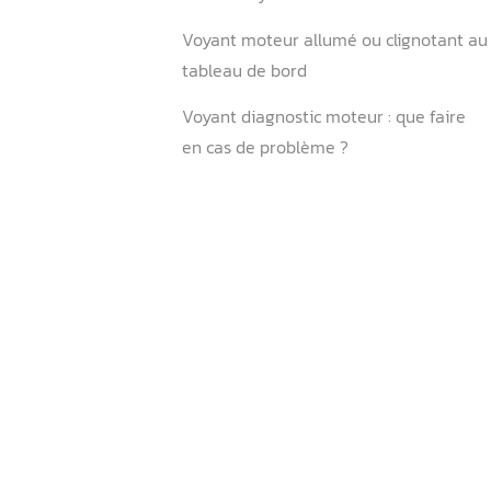
contrôle du moteur avec O
Q : Est-il dangereux de rou
voyant moteur allumé ?
Q : Comment mettre à jour
diagnostic ?
Q : Où brancher la valise d
?
Q : Quelle est la cause d’u
moteur orange ?
Q : Quelle distance puis-je
avec le voyant moteur all