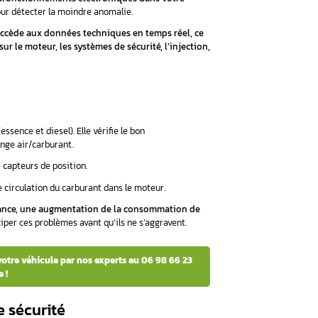
tude d’informations essentielles sur l’état de votre véhicule
ur, consommation de carburant, température du liquide de ref
reur stockés dans la mémoire du véhicule (défauts moteurs, anoma
onnement des airbags, du système ABS (freinage), de l’ESP (stabil
de CO₂, le bon fonctionnement du pot catalytique et du filtre à par
ecter les problèmes avant qu’ils ne deviennent critiques, ce qu
-t-elle avec les systèmes électroni
blir une connexion directe avec les calculateurs électronique
urs
en temps réel.