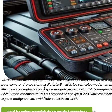
diagnostic
e-t-elle ?
-elle à
ut-elle lire
-t-elle avec
 ?