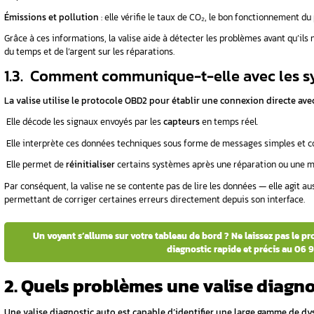
La connexion s’effectue principalement via 
conducteur.
️ Tous les véhicules fabriqués après
2001
(pour 
standardisée.
️ De plus, certaines valises modernes propose
pratique.
Une fois branchée, la valise communique direc
En quelques secondes, elle est capable d’ide
Besoin d’un diagnostic précis de vos c
️
1.2. Quelles informations pe