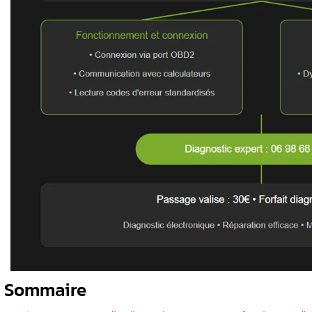
Les systèmes électroniques contrôlent
cule
️ Un diagnostic régulier prévient la p
️ Les voyants au tableau de bord sont 
erreur
Seul un professionnel qualifié peut in
L’entretien préventif prolonge la dur
res en temps
yant moteur
e voyant de