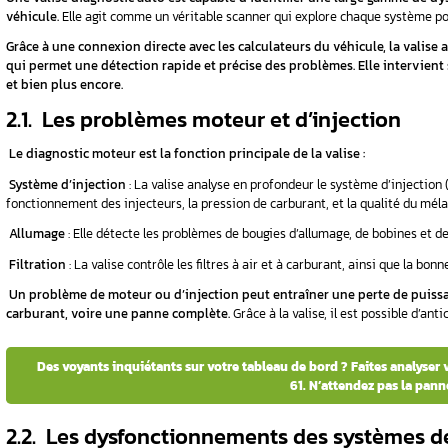
Une valise diagnostic auto fournit une multi
Données moteur en temps réel
: régime mote
pression d’admission, etc.
Codes erreur
: la valise lit tous les codes er
capteurs défaillants…).
Systèmes de sécurité
: elle analyse le foncti
dispositifs de sécurité.
Émissions et pollution
: elle vérifie le taux 
Grâce à ces informations, la valise aide à dét
du temps et de l’argent sur les réparations.
1.3. ️ Comment communique
La valise utilise le protocole OBD2 pour éta
️ Elle décode les signaux envoyés par les
capte