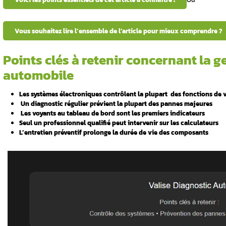
ise
Votre tableau de bord s’illumine comme un s
ter ?
pour comprendre ces signaux d’alerte. En e
électroniques sophistiqués. À quoi sert pré
 et
Découvrons ensemble toutes les réponses à
experts analysent votre véhicule au 06 98 66
ts des
Voici les points essentiels de cet article
es codes
Vous souhaitez lire l’ensemble de l’ar
Points clés à retenir 
d’un
automobile