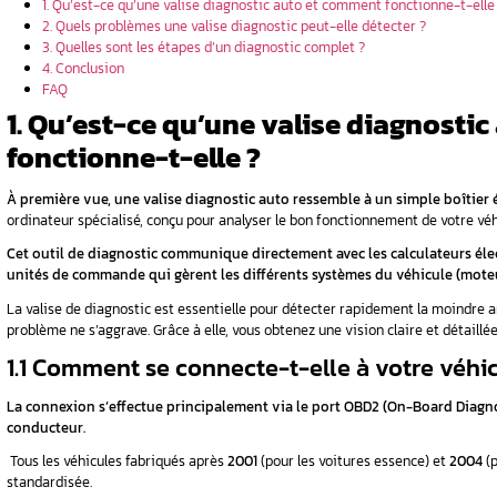
BD2 ?
ler avec un
 une valise
iagnostique
n voyant
Sommaire
 parcourir
umé ?