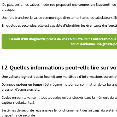
1. Qu’est-ce qu’une valise diagnostic au
2. Quels problèmes une valise diagnostic
lignotant au
3. Quelles sont les étapes d’un diagnosti
4. Conclusion
FAQ
1. Qu’est-ce qu’une v
 que faire
fonctionne-t-elle ?
À première vue, une valise diagnostic auto 
ordinateur spécialisé, conçu pour analyser le
Cet
outil de diagnostic
communique directeme
unités de commande qui gèrent les différents
La valise de diagnostic est essentielle pour 
problème ne s’aggrave. Grâce à elle, vous obtene
1.1 Comment se connecte-t-