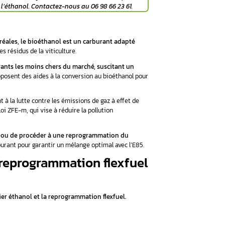
hanol s’impose comme une alternative écologique et économique
croissance au cours des 15 dernières années.
compatibles avec ce carburant. Pour rouler à l’éthanol, deux so
llation d’un boîtier bioéthanol.
l’éthanol, mais vous hésitez entre le boîtier Flexfuel et la
programmation éthanol
! Contactez dès aujourd’hui
Aurel 
our convertir votre véhicule à l’éthanol. Contactez-nous au 
anol ou E85
es plantes sucrières et les céréales, le bioéthanol est un c
 produit à partir du recyclage des résidus de la viticulture.
e bioéthanol est l’un des carburants les moins chers du march
 la pompe
. Certaines régions proposent des aides à la conversi