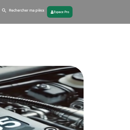
Search
for:
 partenaire
Contactez - nous
 !