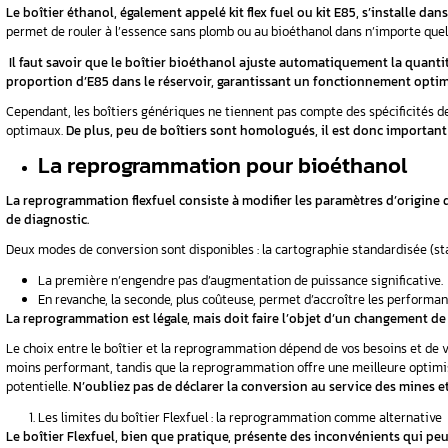
Le bioéthanol est également plus respectueux d
serre. Il répond aux nouvelles réglementations
atmosphérique.
Pour rouler à l’éthanol, il est possible d’in
calculateur moteur
. Ces deux options permett
II. Conversion E85 : b
?
Pour convertir votre voiture à l’E85, deux op
Le boitier éthanol
Le boîtier éthanol, également appelé
kit flex
permet de rouler à l’essence sans plomb ou au
Il faut savoir que le boîtier bioéthanol aju
proportion d’E85 dans le réservoir, garant