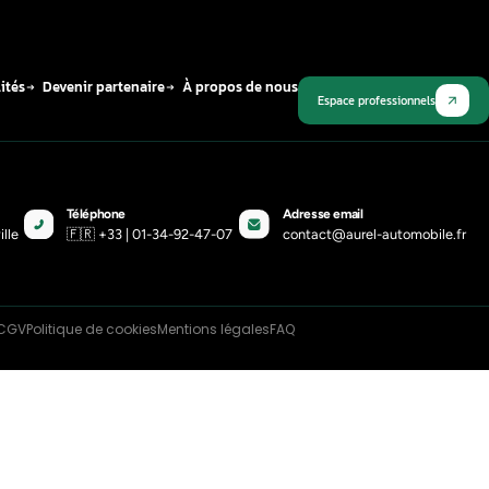
Plus récent
nge d’éthanol : est-ce que c’est
ible de mélanger divers carburants
2-26