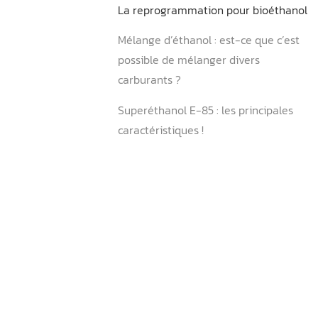
reprogrammation flexfuel 
Le boitier éthanol
La reprogrammation pour 
Mélange d’éthanol : est-ce 
possible de mélanger dive
carburants ?
Superéthanol E-85 : les pri
caractéristiques !