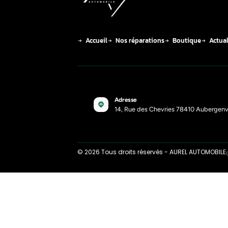
Méla
poss
?
03-1