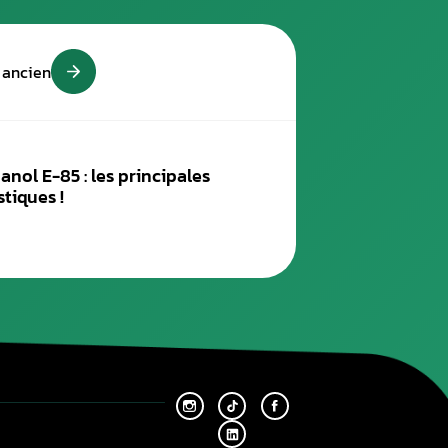
ion est mal effectuée, augmenter la consommation et réduire l’au
 très basse température.
thanol
se présente comme une alternative plus fiable et pe
eur moteur pour une compatibilité optimale avec l’E85. Cette s
tion optimisée et une fiabilité accrue, même à basse températ
former votre voiture en un modèle plus écologique et écon
experte afin d’utiliser le Superéthanol E-85 en toute sécu
50 jusqu’à 550€convertir votre voiture à l’éthanol