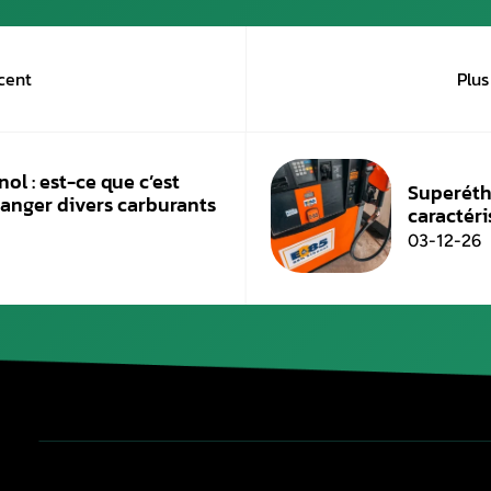
affecter la fiabilité mécanique si l’installat
De plus, le boîtier peut manquer de fiabilité à
Face à ces limitations, la
reprogrammation é
consiste à modifier les paramètres du calculat
meilleure gestion du carburant, une consomma
Vous cherchez un professionnel pour trans
Aurel Automobile pour une reprogrammation 
nous dès maintenant au 06 98 66 23 61.
Nos tarifs :
Reprogrammation éthanol Flexfuel : de 4
Publié le
12 mars 2026