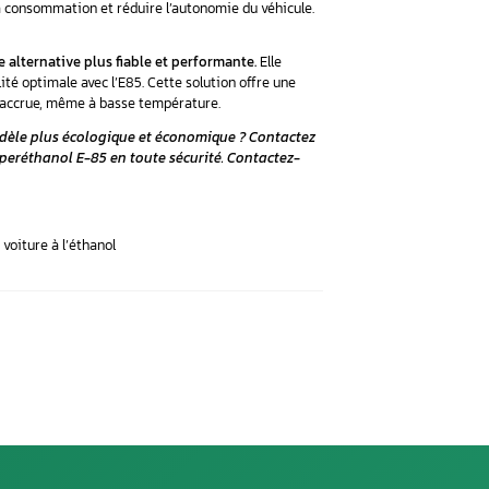
 pas compte des spécificités de votre véhicule, les réglages ne
logués, il est donc important de choisir un installateur rec
ur bioéthanol
ier les paramètres d’origine du calculateur du véhicule via 
 cartographie standardisée (stage 1) et la cartographie spécifiq
on de puissance significative.
permet d’accroître les performances du moteur.
e l’objet d’un changement de la carte grise et une déclaratio
n dépend de vos besoins et de votre budget. Le boîtier est plus
tion offre une meilleure optimisation et une augmentation de
ersion au service des mines et à l’assurance.
rogrammation comme alternative
sente des inconvénients qui peuvent dissuader certains cond