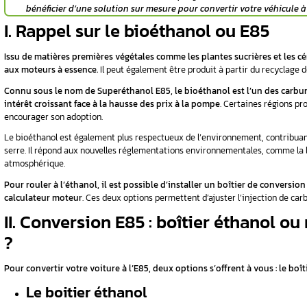
Deux fois moins cher que l’essence, le bioét
traditionnel. Sa popularité a connu une forte 
Cependant, peu de véhicules sont actuellement 
vous : la reprogrammation du moteur ou l’insta
Vous souhaitez convertir votre voiture à 
Faites le choix de la fiabilité avec la
re
bénéficier d’une solution sur mesure p
I. Rappel sur le bioéth
Issu de matières premières végétales comme l
aux
moteurs à essence
.
Il peut également être
Connu sous le nom de
Superéthanol E85
, l
intérêt croissant face à la hausse des prix à
encourager son adoption.