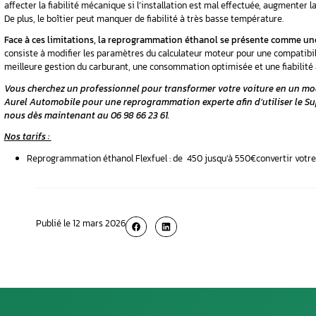
Cependant, les boîtiers génériques ne tiennent
optimaux.
De plus, peu de boîtiers sont homo
La reprogrammation po
La reprogrammation flexfuel consiste à modif
de
diagnostic
.
Deux modes de conversion sont disponibles : la
La première n’engendre pas d’augmentati
En revanche, la seconde, plus coûteuse, 
La reprogrammation est légale, mais doit fair
Le choix entre le boîtier et la reprogrammatio
moins performant, tandis que la reprogramma
potentielle.
N’oubliez pas de déclarer la conv
Les limites du boîtier Flexfuel : la rep
Le boîtier Flexfuel, bien que pratique, pré