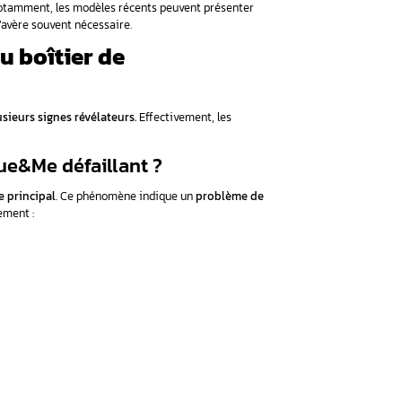
u’un simple accessoire multimédia.
En réalité, il constitue le
stème Blue&Me ?
tes vos connexions modernes.
Ce système développé avec Micro
ming audio
ppareils
mains
ormations véhicule
e Fiat 500 tombe en panne, toutes ces fonctions sont affect
 les autres calculateurs.
r de convergence dans une Fiat 500 ?