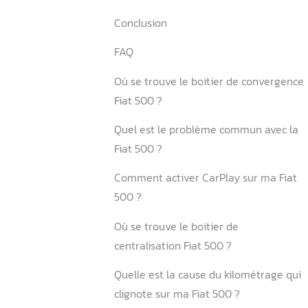
4. Que faire quand le kilo
clignote sur votre Fiat 500 
4.1. Qu’est-ce que l’aligne
pourquoi est-il nécessaire 
4.2. Peut-on rouler avec un
kilométrage qui clignote ?
5. Comment se déroule le 
d’un boîtier de convergenc
Conclusion
FAQ