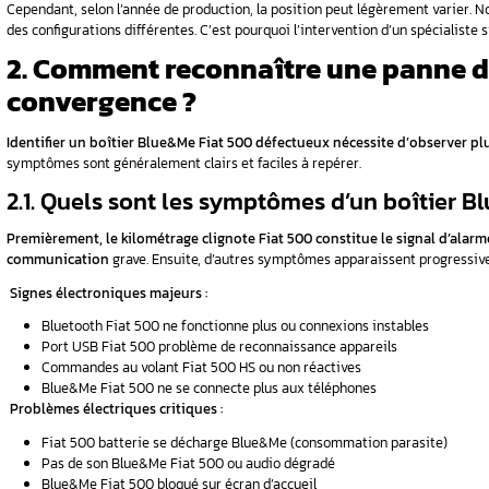
Fiat 500 ?
Le
système Blue&Me
représente bien plus q
de votre connectivité embarquée.
1.1. Quel est le rôle du sy
Tout d’abord, le Blue&Me Fiat 500 gère tou
plusieurs fonctionnalités essentielles :
Connectivité avancée :
Bluetooth
appels mains libres et strea
Port USB
lecture musique et recharge a
Commandes vocales
contrôle sans les 
Interface tableau de bord
affichage inf
Par conséquent, quand le boîtier convergenc
module communique via le réseau CAN bus avec
1.2. Où se trouve le boîtie