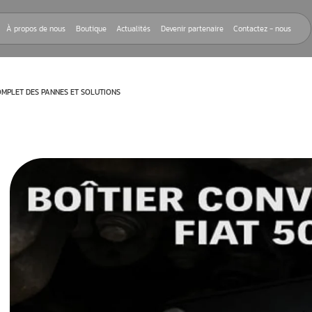
Nos réparations
À propos de nous
Boutique
Actualités
Devenir
AT 500 : GUIDE COMPLET DES PANNES ET SOLUTIONS
rnant le
00