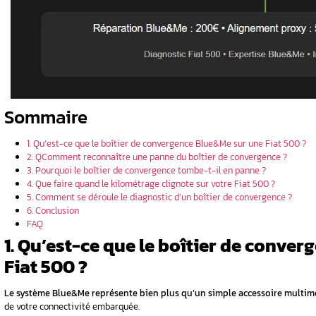
 convergence
un avec la
ur ma Fiat
ométrage qui