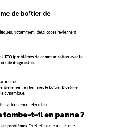
est stratégique mais peu accessible.
En fait, vous le trouvere
r
saire
8-2019)
sition peut légèrement varier. Notamment, les modèles récents
l’intervention d’un spécialiste s’avère souvent nécessaire.
re une panne du boîtier de
tueux nécessite d’observer plusieurs signes révélateurs.
Effe
 à repérer.