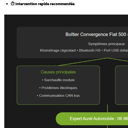
métrage
Voici les points essentiels de cet article
?
Vous souhaitez lire l’ensemble de l’ar
ment proxy et
?
Points clés à retenir 
500
Le boîtier de convergence contrôle Bl
️ Kilométrage clignotant = signal d’ala
diagnostic
Réparation possible dans la plupart d
e ?
Coût réduit vs remplacement neuf
⏱️ Intervention rapide recommandée