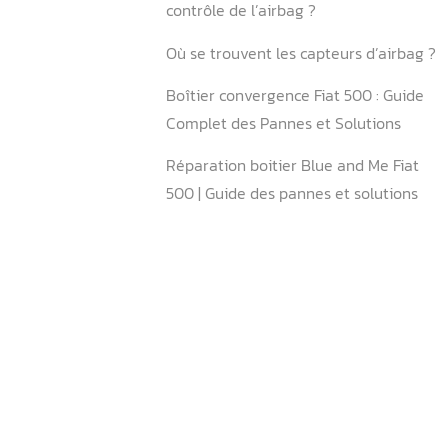
5.2. Protection des compos
électroniques
5.3. Vigilance après un choc
6.Conclusion
FAQ
Pourquoi mon module de c
d’airbag ne communique-t-
Comment savoir si le calcu
d’airbag est HS ?