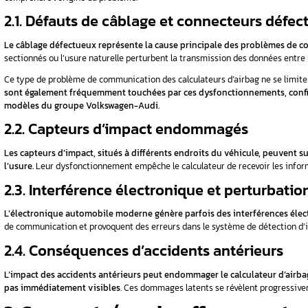
 le voyant
1.2. Messages d’erreur sur 
Les
Audi A4
modernes affichent des codes d’
module de
panne et orientent le diagnostic professionnel
1.3. Codes défauts révélés
 d’airbag ?
Un diagnostic OBD professionnel révèle les c
00 : Guide
Ces informations techniques permettent d’iden
réparation appropriée.
utions
1.4. Dysfonctionnement lor
d Me Fiat
Le symptôme le plus grave : l’airbag ne se décl
solutions
occupants et nécessite une intervention d’u
1.5. Alertes intermittentes 