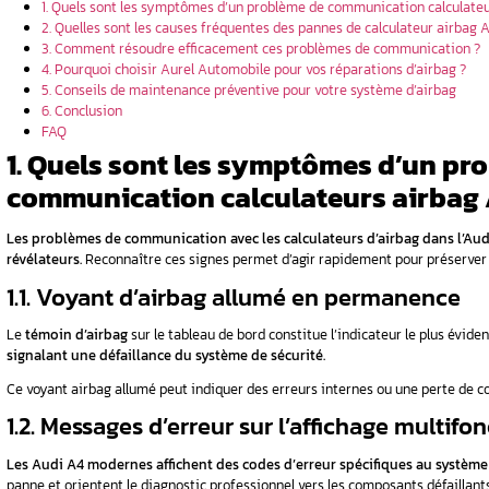
tialisation
Automobile
bag ?
econnue
s et outils
e préventive
ag
Sommaire
 système