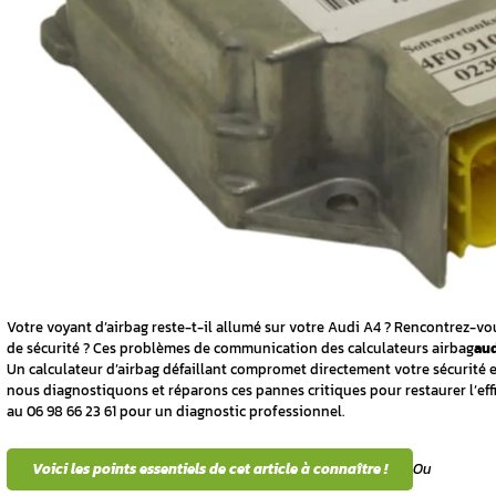
4 »
s d’un
on
4 ?
 en
’affichage
par