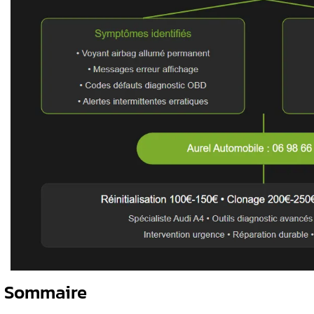
que et
Le voyant d’airbag allumé indique un
Un diagnostic OBD révèle les codes d’e
️ Seule une réparation professionnelle
La réparation peut inclure le câblage,
nts
Aurel Automobile propose un diagnost
cacement ces
on ?
l avec outils
eur sur table
nt et