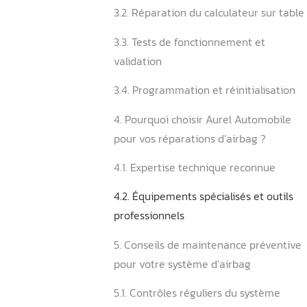
2.3. Interférence électroni
perturbations
2.4. Conséquences d’accide
antérieurs
3. Comment résoudre effi
problèmes de communicati
3.1. Diagnostic professionne
avancés
3.2. Réparation du calculat
3.3. Tests de fonctionneme
validation