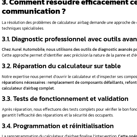
Des témoins qui s’allument puis s’éteignent d
oxydés affectant la communication du calculat
2. Quelles sont les c
calculateur airbag Au
Plusieurs facteurs peuvent provoquer une
d
comprendre l’origine du problème.
2.1. Défauts de câblage et
Le câblage défectueux représente la cause
sectionnés ou l’usure naturelle perturbent la 
Ce type de problème de communication des calc
sont également fréquemment touchées par c
modèles du groupe Volkswagen-Audi.