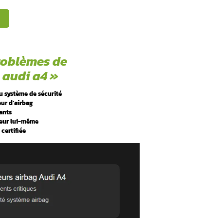
votre Audi A4 ? Rencontrez-vous des messages d’erreur conc
n des calculateurs airbag
audi a4
ne doivent jamais être ig
 directement votre sécurité et celle de vos passagers. Chez
critiques pour restaurer l’efficacité de votre système d’air
ionnel.
e à connaître !
Ou
ticle pour mieux comprendre ?
 concernant « problèmes de
ateurs airbag audi a4 »