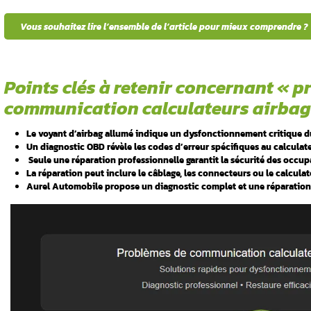
Votre
voyant d’airbag
reste-t-il allumé sur 
 d’un
de sécurité ? Ces
problèmes de communicatio
Un
calculateur d’airbag
défaillant compromet
nous diagnostiquons et réparons ces pannes 
au 06 98 66 23 61 pour un diagnostic profess
et erratiques
fréquentes
Voici les points essentiels de cet articl
airbag Audi
Vous souhaitez lire l’ensemble de l’ar
connecteurs
Points clés à retenir
ndommagés
communication calcul