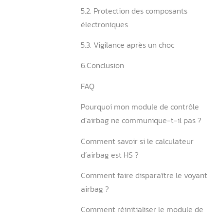
3.4. Programmation et réini
4. Pourquoi choisir Aurel 
pour vos réparations d’air
4.1. Expertise technique r
4.2. Équipements spécialisé
professionnels
5. Conseils de maintenanc
pour votre système d’airb
5.1. Contrôles réguliers du