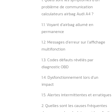
calculateurs airbag audi a
Sommaire
1. Quels sont les symptôme
problème de communicati
calculateurs airbag Audi A
1.1. Voyant d’airbag allumé
permanence
1.2. Messages d’erreur sur l
multifonction
1.3. Codes défauts révélés 
diagnostic OBD