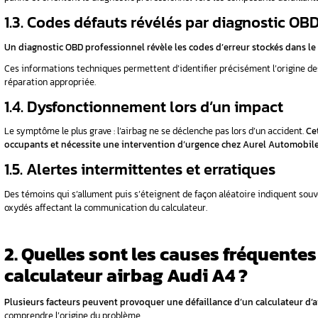
1. Quels sont les symptômes d’un problè
ants
2. Quelles sont les causes fréquentes de
3. Comment résoudre efficacement ces 
4. Pourquoi choisir Aurel Automobile pou
5. Conseils de maintenance préventive p
6. Conclusion
FAQ
1. Quels sont les sym
communication calcul
ontrôle
Les problèmes de communication avec les ca
révélateurs.
Reconnaître ces signes permet d’a
il pas ?
1.1. Voyant d’airbag allu
lateur
Le
témoin d’airbag
sur le tableau de bord cons
signalant une défaillance du système de séc
Ce voyant airbag allumé peut indiquer des err