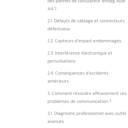
1.4. Dysfonctionnement lors
impact
1.5. Alertes intermittentes 
2. Quelles sont les causes 
des pannes de calculateur 
A4 ?
2.1. Défauts de câblage et 
défectueux
2.2. Capteurs d’impact e