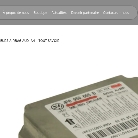
Nos réparations
À propos de nous
Boutique
Actualités
Devenir
ATION CALCULATEURS AIRBAG AUDI A4 – TOUT SAVOIR
rnant «
ion