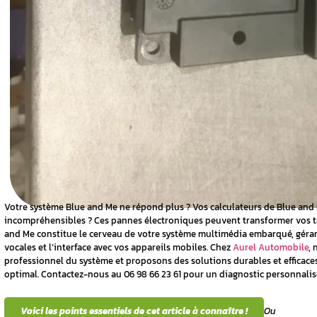
llances
e Blue and
n techniques
ation
de la