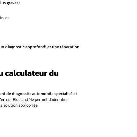
 Blue and Me ?
lculateur du véhicule ?
est-elle possible ?
ance préventive ?
ptômes de panne du Blue and M
r diverses défaillances qui affectent significativement l’ex
venir de manière progressive ou soudaine, nécessitant une ide
ème.
on Bluetooth persistants