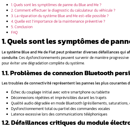
lignote ?
age
lue and me
mobile