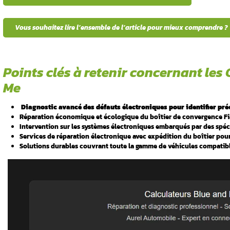
recommandées
ystèmes
Votre
système Blue and Me
ne répond plus ? 
incompréhensibles ? Ces pannes électronique
and Me constitue le cerveau de votre systè
vocales et l’interface avec vos appareils mo
arage auto
professionnel du système et proposons des s
optimal. Contactez-nous au 06 98 66 23 61 p
nd Me ?
Voici les points essentiels de cet articl
ue and Me
Vous souhaitez lire l’ensemble de l’ar