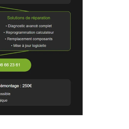
 concernant les Calculateurs d
troniques
pour identifier précisément les pannes
 du boîtier de convergence Fiat
iques embarqués par des spécialistes certifiés
vec expédition du boîtier pour réparation à distance
 gamme de véhicules compatibles