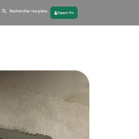
Search
for:
 partenaire
Contactez - nous