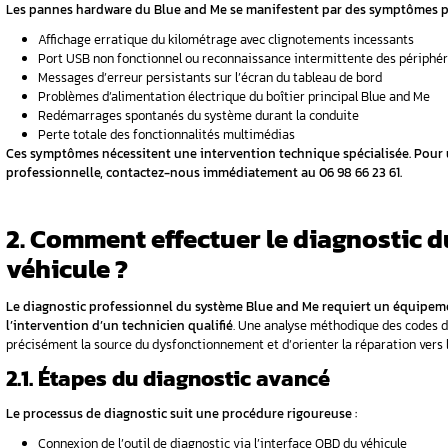
Sommaire
1. Quels sont les symptômes de panne du
2. Comment effectuer le diagnostic du ca
3. La réparation du système Blue and Me 
4. Quelle est l’importance de la mainten
5. Conclusion
FAQ
1. Quels sont les sym
Le système Blue and Me de Fiat peut présente
conduite.
Ces dysfonctionnements peuvent sur
pour éviter une dégradation complète du syst
1.1. Problèmes de connexi