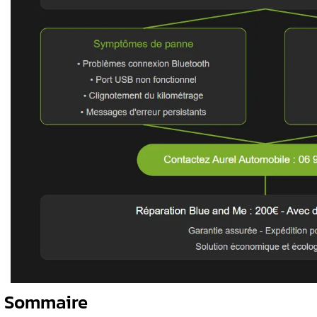
ser le Blue
Points clés à retenir
Me
 and Me Fiat
Diagnostic avancé des
défauts élec
Réparation économique et écologique
our du Blue
Intervention sur les systèmes électron
Services de réparation électronique a
Solutions durables couvrant toute la
and Me ?
t du
e sur ma