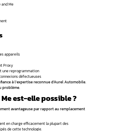
es pannes les plus courantes du Blue and Me :
rtphone ou tablette
urant les trajets
h (grésillements, saturations, coupures intermittentes)
s commandes vocales
ons téléphoniques
s du module électronique
festent par des symptômes plus graves :
 clignotements incessants
ance intermittente des périphériques
n du tableau de bord
oîtier principal Blue and Me
ant la conduite
édias
 technique spécialisée. Pour un diagnostic approfondi et u
ent au 06 98 66 23 61.