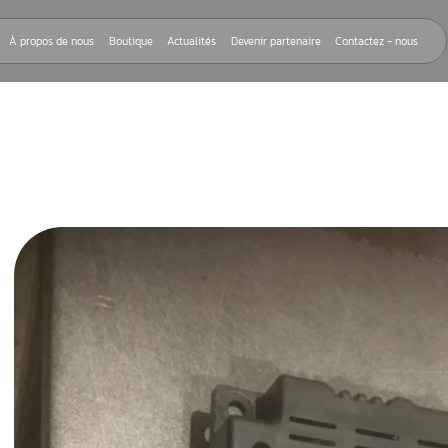
Nos réparations
À propos de nous
Boutique
Actualités
Devenir
D ME
rnant les
Me