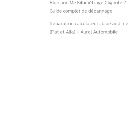
Comment puis-je réinitiali
and Me sur ma Fiat 500 ?
Où se situe le boitier Blue
500 ?
Comment faire la mise à j
and Me ?
Comment enlever le Blue 
Que signifie le clignotemen
kilométrage du Blue and M
Fiat 500 ?