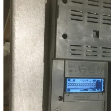
es de panne
n Bluetooth
 du module
agnostic du
vancé