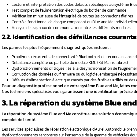
Les troubles de connectivité représentent l
Échec du couplage initial avec votre sma
Déconnexions répétées et imprévisibles d
Qualité audio dégradée en mode Bluetoot
Dysfonctionnement total ou partiel de
Latence excessive lors des communicati
1.2. Défaillances critique
Les pannes hardware du Blue and Me se mani
Affichage erratique du kilométrage avec
Port USB non fonctionnel ou reconnaiss
Messages d’erreur persistants sur l’écra
Problèmes d’alimentation électrique du b
Redémarrages spontanés du système dur
Perte totale des fonctionnalités multim
Ces symptômes nécessitent une intervention
professionnelle, contactez-nous immédiatem