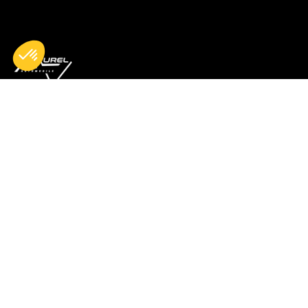
Accueil
Nos réparations
Boutique
Actualités
Devenir partenaire
À propos de nous
Espace professionnels
Adresse
Téléphone
Adresse email
14, Rue des
🇫🇷 +33 | 01-34-
contact@aurel-