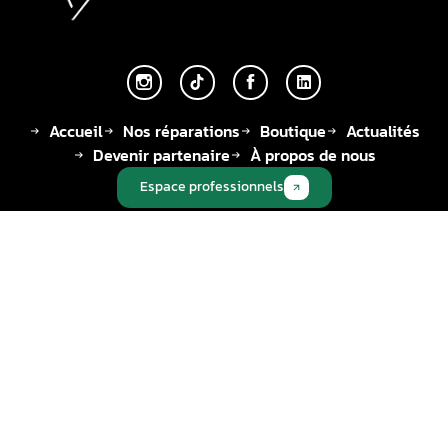
Accueil
Nos réparations
Boutique
Actualités
Devenir partenaire
À propos de nous
Espace professionnels
Adresse
Téléphone
Adresse email
14, Rue des
🇫🇷 +33 | 01-34-
contact@aurel-
Chevries
92-47-07
automobile.fr
78410 Aubergen
ville
© 2026 Tous droits réservés - AUREL AUTOMOBILE