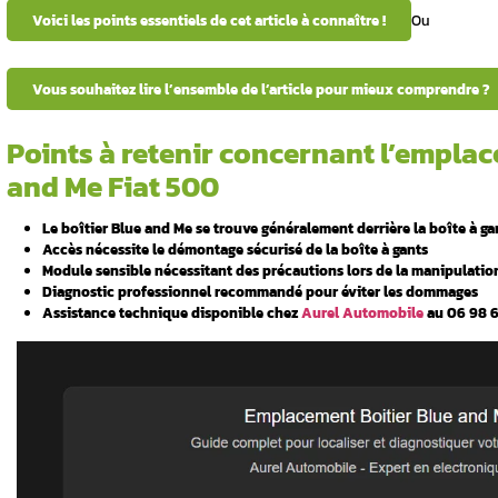
e la boîte à
Votre
système Blue and Me Fiat 500
ne fonct
pour effectuer un diagnostic ou une réparat
ccès au
citadine, peut parfois présenter des dysfo
problèmes de connectivité automobile, des e
localiser précisément ce boîtier est la pre
professionnel de votre système Blue and Me,
s courants
Voici les points essentiels de cet article
de
Vous souhaitez lire l’ensemble de l’ar
 module
Points à retenir conc
and Me Fiat 500