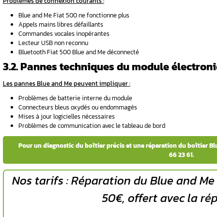
L’accès au
boîtier électronique
nécessite de
intervention demande de la précaution pour é
2.1. Étapes de démontage 
Procédure de démontage sécurisée :
Ouvrir complètement la boîte à gants
Retirer les vis de fixation (généralement 
Débrancher délicatement l’éclairage si 
Soulever la boîte à gants vers le haut
Accéder au boîtier multimédia situé à dr
2.2. Précautions lors de l
Mesures de sécurité essentielles :
Débrancher la batterie avant interventi
Éviter de forcer sur les connecteurs bleu
Porter des gants anti-statiques