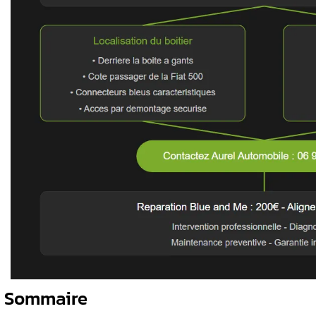
et réparer
Le boîtier Blue and Me se trouve génér
Accès nécessite le démontage sécurisé
Module sensible nécessitant des préca
c
Diagnostic professionnel recommandé
Assistance technique disponible che
du boîtier
tenance du
ation
e du