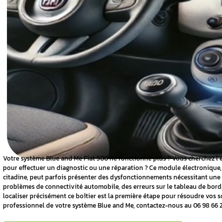
le boîtier
00 ?
 module Blue
u boîtier
tier Blue