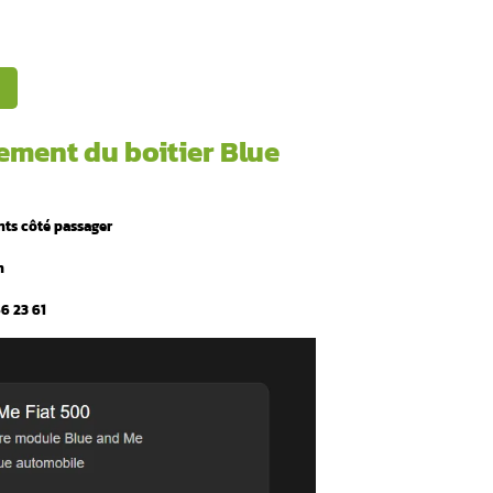
ionne plus ? Vous cherchez l’emplacement du boîtier Blue 
ion ? Ce
module électronique
, élément clé du
tableau de bo
nctionnements nécessitant une intervention. Que vous soyez 
rreurs sur le tableau de bord, ou que votre Blue and Me kil
mière étape pour résoudre vos soucis techniques. Pour un dia
 contactez-nous au 06 98 66 23 61.
 à connaître !
Ou
ticle pour mieux comprendre ?
ernant l’emplacement du boiti