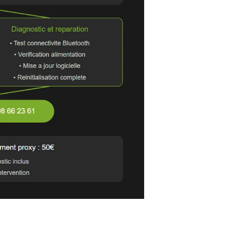
alement derrière la boîte à gants côté passager
 de la boîte à gants
utions lors de la manipulation
 pour éviter les dommages
z
Aurel Automobile
au 06 98 66 23 61