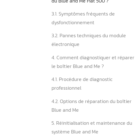
2.1. Étapes de démontage d
gants
2.2. Précautions lors de l’a
boîtier Blue and Me
3. Quels sont les problème
du Blue and Me Fiat 500 ?
3.1. Symptômes fréquents 
dysfonctionnement
3.2. Pannes techniques du
électronique