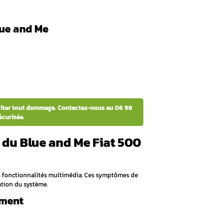
nts, fixé sur le support métallique
ntique avec connecteurs bleus renforcés
c accès au boîtier multimédia optimisé
e du boîtier électronique
and Me »
tooth
 module Blue and Me Fiat 500, Aurel Automobile propose un
professionnel au 06 98 66 23 61.
 boîtier Blue and Me de votre