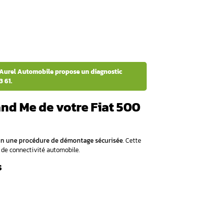
ue and Me sur une Fiat 500 ?
Me de votre Fiat 500 ?
Blue and Me Fiat 500 ?
boîtier Blue and Me ?
ystème Blue and Me
ment le boîtier Blue and Me su
0 est stratégiquement positionné derrière la boîte à gants c
 tout en permettant un accès relativement facile lors des in
 du module Blue and Me
00 varie légèrement selon les versions :