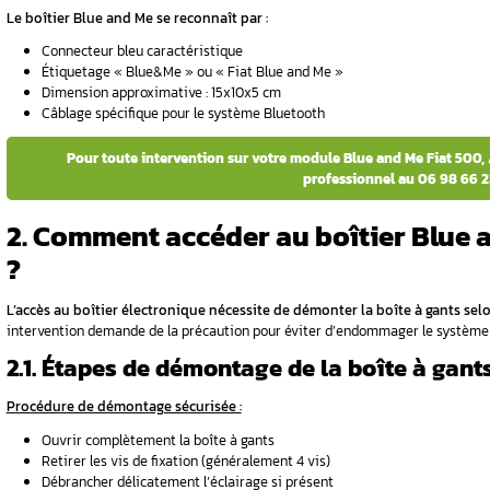
1. Où se trouve exactement le boîtier Bl
2. Comment accéder au boîtier Blue and 
 Fiat 500 ?
3. Quels sont les problèmes courants du 
4. Comment diagnostiquer et réparer le 
5. Réinitialisation et maintenance du s
er Blue&Me
6. Conclusion
FAQ
1. Où se trouve exacte
ser Blue and
500 ?
Généralement, le boîtier Blue and Me Fiat 50
Me ?
localisation protège le module électronique
maintenance préventive.
ique via
1.1. Localisation précise
00 ?
L’emplacement du boîtier Blue and Me Fiat 5
terie