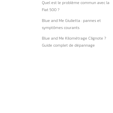
une Fiat 500 ?
Qu’est-ce que Blue and Me
Comment puis-je supprim
de ma Fiat 500 ?
Comment puis-je réinitiali
Me sur ma Fiat 500 ?
Comment activer le Blue&
Peut-on écouter de la mus
Blue and Me sur une Fiat 5
Pourquoi faire un reset bat