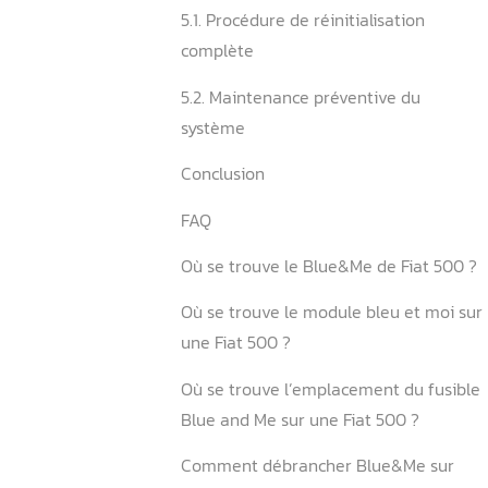
4. Comment diagnostiquer 
le boîtier Blue and Me ?
4.1. Procédure de diagnosti
professionnel
4.2. Options de réparation 
Blue and Me
5. Réinitialisation et main
système Blue and Me
5.1. Procédure de réinitialis
complète
5.2. Maintenance préventiv