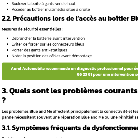
Fiat 500 standard : Derrière la boîte à ga
Blue and Me Fiat 500 2013 : Position ide
Versions Abarth: Même emplacement ave
 500 ?
1.2. Identification visuell
un avec la
Le boîtier Blue and Me se reconnaît par :
Connecteur bleu caractéristique
Étiquetage « Blue&Me » ou « Fiat Blue 
nes et
Dimension approximative : 15x10x5 cm
Câblage spécifique pour le système Blue
Pour toute intervention sur votre
lignote ?
age
2. Comment accéder au
?