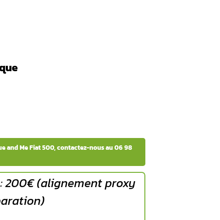
 démonter la boîte à gants selon une procédure de démontag
viter d’endommager le système de connectivité automobile.
de la boîte à gants
4 vis)
présent
oite
’accès au boîtier Blue and Me
on
s