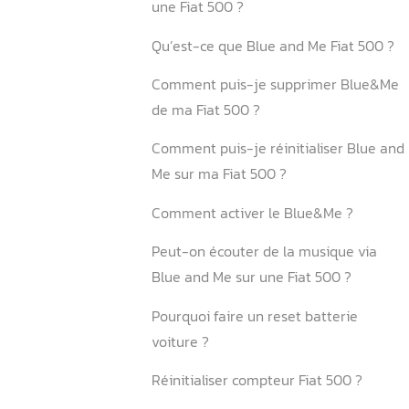
système
Conclusion
FAQ
Où se trouve le Blue&Me de
Où se trouve le module ble
une Fiat 500 ?
Où se trouve l’emplacemen
Blue and Me sur une Fiat 5
Comment débrancher Blu