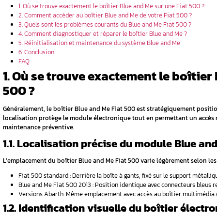
 Fiat 500 ?
u et moi sur
t du fusible
00 ?
Sommaire
e&Me sur