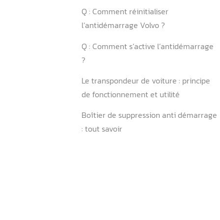
Q : Où trouver le code an
Volvo ?
Q : Que faire quand le voya
antidémarrage s’allume ?
Q : Comment débloquer
l’antidémarrage Volvo ?
Q : Est-il possible de désac
l’antidémarrage ?
Q : Comment démarrer une
un antidémarrage défectu