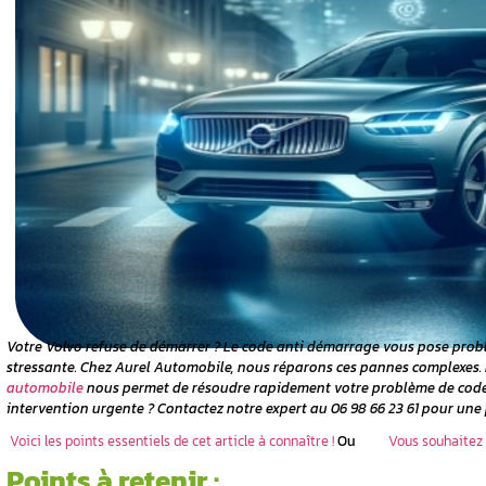
 si votre
 ne
mes d’une
rage ?
 bord :
e :
nce :
ouvez-vous