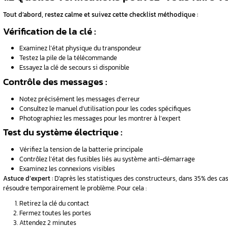
Face à un problème de code anti démarrage, 
indiquer un dysfonctionnement. Le système an
vol.
1.1. Quels sont les sympt
tidémarrage
En premier lieu, votre Volvo peut présenter pl
Messages sur le tableau de bor
: principe
« Key not found » (Clé non détectée)
té
« Immobilizer active » (Anti-démarrage 
« Start error » (Erreur de démarrage)
ti démarrage
Comportements du véhicule :
Le moteur refuse de démarrer malgré un
Le démarreur tourne mais le moteur ne
Le témoin d’anti-démarrage clignote ra
Problèmes de reconnaissance 