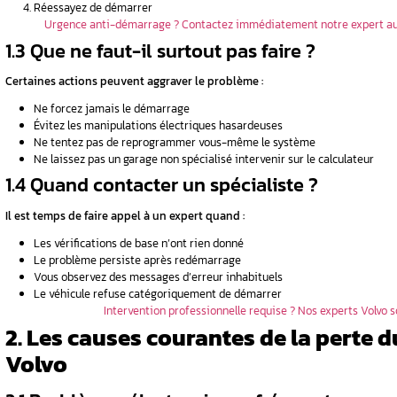
La clé n’est plus détectée par le véhicule
Le verrouillage centralisé fonctionne m
Le calculateur ne répond plus aux comma
1.2 Quelles vérifications
Tout d’abord, restez calme et suivez cette c
Vérification de la clé :
Examinez l’état physique du transponde
Testez la pile de la télécommande
Essayez la clé de secours si disponible
Contrôle des messages :
Notez précisément les messages d’erreu
Consultez le manuel d’utilisation pour le
Photographiez les messages pour les mon
Test du système électrique :