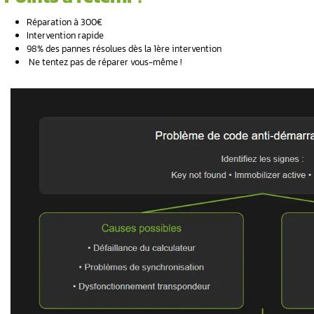
Votre
Volvo refuse de démarrer
? Le code an
stressante. Chez Aurel Automobile, nous ré
automobile
nous permet de résoudre rapid
intervention urgente ? Contactez notre expe
:
Voici les points essentiels de cet article à con
Points à retenir :
as faire ?
ialiste ?
Réparation à 300€
Intervention rapide
98% des pannes résolues dès la 1ère int
la perte du
️ Ne tentez pas de réparer vous-même !
o
s fréquents