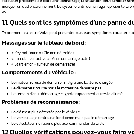
tidémarrage
nt
Sommaire
1. Que faire immédiatement si votre cod
2. Les causes courantes de la perte du 
3. Comment réparer un code anti démarr
tiver
4. Comment prévenir les problèmes de c
FAQ
1. Que faire immédiat
 Volvo avec
Volvo ne fonctionne p
eux ?