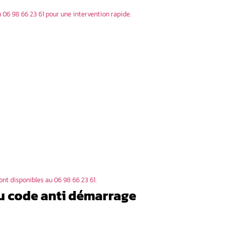
ais pas le démarrage
ndes de la clé
 pouvez-vous faire vous-même ?
hecklist méthodique :
ur
r
s codes spécifiques
trer à l’expert