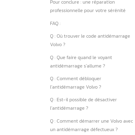
2.2 Impact sur le système é
3. Comment réparer un cod
démarrage Volvo défectue
4. Comment prévenir les p
code anti démarrage ?
4.1 Maintenance préventiv
4.2 Bonnes pratiques quot
Pour conclure : une répara
professionnelle pour votre
FAQ :