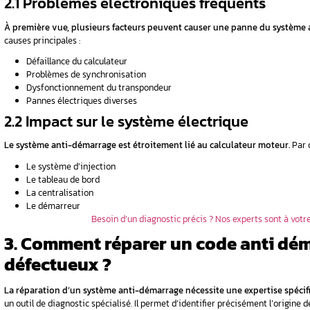
Vérifiez la tension de la batterie princip
Contrôlez l’état des fusibles liés au sy
Examinez les connexions visibles
Astuce d’expert :
D’après les statistiques des
résoudre temporairement le problème. Pour ce
Retirez la clé du contact
Fermez toutes les portes
Attendez 2 minutes
Réessayez de démarrer
Urgence anti-démarrage ? Contactez i
1.3 Que ne faut-il surtout p
Certaines actions peuvent aggraver le probl
Ne forcez jamais le démarrage
Évitez les manipulations électriques ha
Ne tentez pas de reprogrammer vous-m