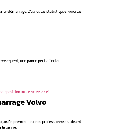
ale
stème anti-démarrage
 constructeurs, dans 35% des cas, un simple redémarrage comp
la :
mmédiatement notre expert au 06 98 66 23 61 pour une interve
as faire ?
ème :
sardeuses
ême le système