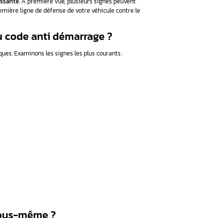
e anti démarrage Volvo ne fonctionne plus ?
code anti démarrage Volvo
age Volvo défectueux ?
ode anti démarrage ?
ement si votre code anti déma
lus ?