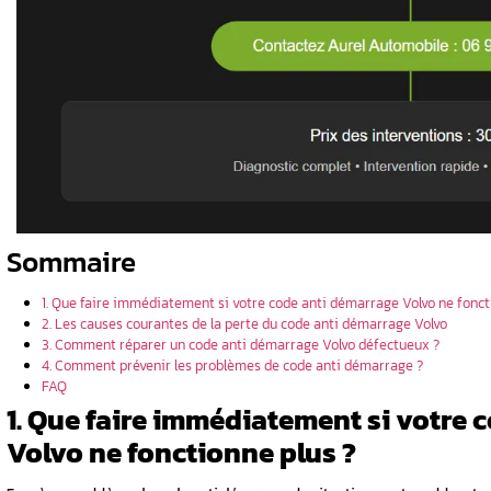
lectrique
e anti
ux ?
roblèmes de
e
idiennes
tion
 sérénité