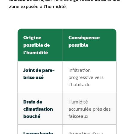
zone exposée à l’humidité.
Origine
Conséquence
possible de
possible
l’humidité
Joint de pare-
Infiltration
brise usé
progressive vers
l’habitacle
Drain de
Humidité
climatisation
accumulée près des
bouché
faisceaux
Lavage haute
Projection d’eau