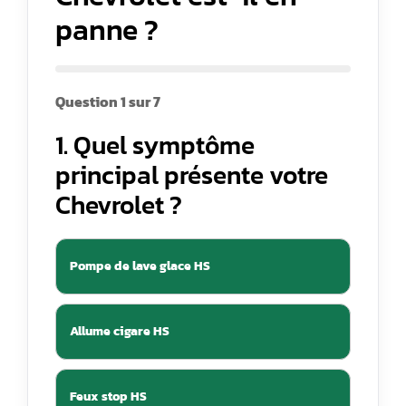
panne ?
Question 1 sur 7
1. Quel symptôme
principal présente votre
Chevrolet ?
Pompe de lave glace HS
Allume cigare HS
Feux stop HS