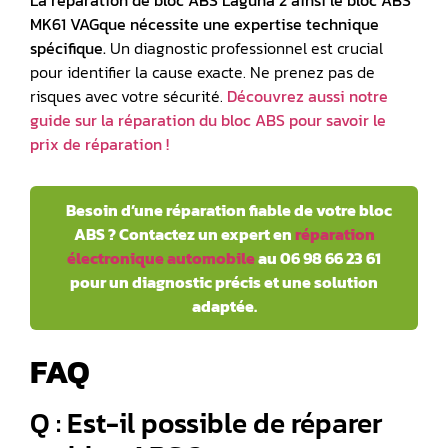
La réparation de bloc ABS Laguna 2 ainsi le
bloc ABS
MK61 VAG
que nécessite une expertise technique
spécifique.
Un diagnostic professionnel est crucial
pour identifier la cause exacte. Ne prenez pas de
risques avec votre sécurité.
Découvrez aussi notre
guide sur la réparation du bloc ABS pour savoir le
prix de réparation !
️ Besoin d’une réparation fiable de votre bloc
ABS ? Contactez un expert en
réparation
électronique automobile
au 06 98 66 23 61
pour un diagnostic précis et une solution
adaptée.
FAQ
Q : Est-il possible de réparer