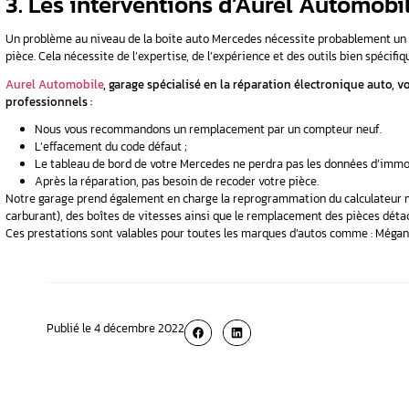
Le code défaut 2767 qui indique que le si
disponible.
Code défaut 2768 signalant une défaillan
interne (VGS).
Utilisation dans les véhicu
Classe C (203 / 204 / 205), CL (type 215 / 
Classe GL (166), GLE (type 166), Classe M /
SLK (171 /172), Sprinter (906), Viano / Vit
2. La boîte auto Merce
Les problèmes fréquents de la
boîte auto M
L’apparition des codes erreurs P0720 / 
Une erreur au niveau du capteur compte-
Erreur gamme de Transmission ;
Etc.