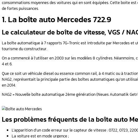
7G-Tronic
renvoie à l’une des boites de vites
couple. Elle a été conçue et produite en inter
C’est la toute première boite de vitesses ayan
automatiques proposées par Mercedes-Benz.
En 2010, on a annoncé la mise au marché d’une
convertisseur actualisé et favorise un passage 
consommations moyennes des voitures qui en s
de fortes puissances.
1. La boîte auto Merce
Le calculateur de boîte de
La boîte automatique à 7 rapports 7G-Tronic e
tourisme du constructeur.