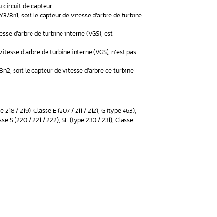
odèles 8 cylindres. Néanmoins, cela a été rapidement étendu 
on rail, à 4 matic ou à traction arrière, cette boîte désignée é
tes automatiques qu’on utilisait jusqu’à l’introduction de la va
ration (Neues Automatik Getriebe 2. Generation)
e la boîte auto Mercedes 722.9
eur de vitesse : 0722, 0723, 2200, 2201, 2204, 2205, 2206, 2207 ;
e une défaillance au niveau du circuit de capteur.
que que le signal du composant Y3/8n1, soit le capteur de vites
l Y3/8n1, soit du capteur de vitesse d’arbre de turbine interne 