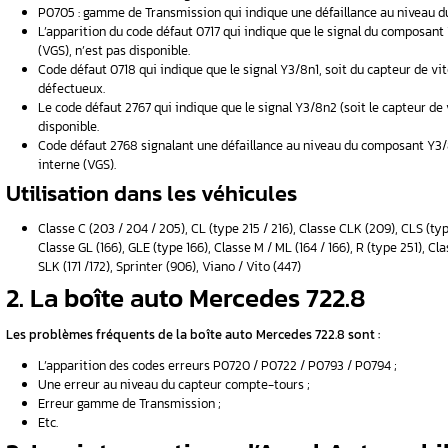
On a commencé à l’utiliser en 2003 sur les m
4 et 6.
Que ce soit un véhicule diesel ou essence comm
NAG2, représentait la principale partie des boî
en 2014.
NAG2 = Nouvelle boîte automatique 2ème géné
Les problèmes fréquents d
L’apparition d’un code erreur sur le capt
La voiture est en mode urgence ;
P0705 : gamme de Transmission qui indiqu
L’apparition du code défaut 0717 qui indi
(VGS), n’est pas disponible.
Code défaut 0718 qui indique que le signa
défectueux.