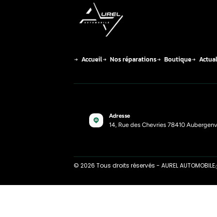
Le D
tric
11-1-