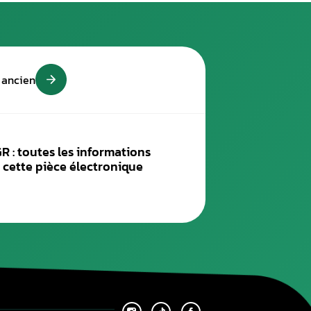
’Aurel Automobile
des nécessite probablement un reconditionnement, soit, de rem
ience et des outils bien spécifiques.
réparation électronique auto, vous offre des prestations comp
nt par un compteur neuf.
 perdra pas les données d’immobilisation et le kilométrage.
er votre pièce.
eprogrammation du calculateur moteur (pour réduire votre co
 le remplacement des pièces détachées défectueuses comme l’em
marques d’autos comme : Mégane, Ford, Volvo, etc.