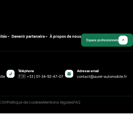
Publié le
4 décembre 2022
Plus récent
ieselgate ou l’affaire Volkswagen, la
he aux normes d’antipollution
22