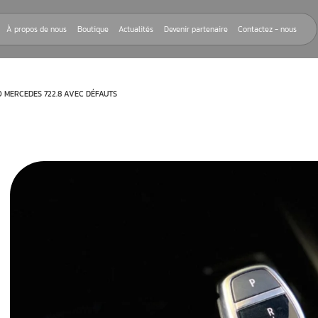
Nos réparations
À propos de nous
Boutique
Actualités
Devenir
2.9 ET BOITE AUTO MERCEDES 722.8 AVEC DÉFAUTS
22.9
vitesse, VGS