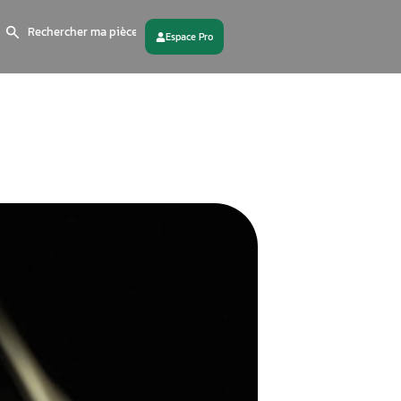
Search
for:
 partenaire
Contactez - nous