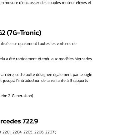
ses automatiques. C’est une boîte auto Mercedes « classique » 
ne par Mercedes-Benz.
t disposé de 7 rapports. Par ailleurs, c’est la 5ème génération 
 boite plus développée, baptisée
7G-Tronic +
. Cette dernière d
des rapports plus rapide et fluide. Cela permet, de plus, de réali
ont équipées. Cette boite est en mesure d’encaisser des coup
des 722.9
 vitesse, VGS / NAG2 (7G-Tronic)
st introduite par Mercedes et utilisée sur quasiment toutes les