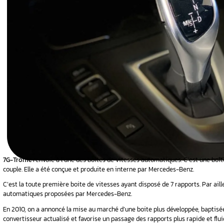
 la boîte
es
722.8
l Automobile
Volkswagen,
pollution
ormations
tronique