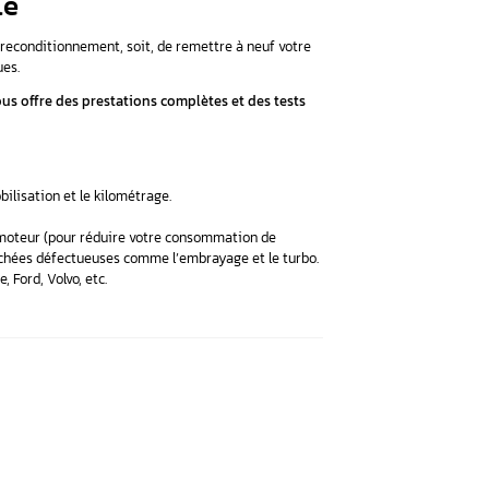
gnal Y3/8n2 (soit le capteur de vitesse d’arbre de turbine inter
ce au niveau du composant Y3/8n2, soit le capteur de vitesse d
les
216), Classe CLK (209), CLS (type 218 / 219), Classe E (207 / 211 /
 ML (164 / 166), R (type 251), Classe S (220 / 221 / 222), SL (type 
o (447)
des 722.8
ercedes 722.8
sont :
P0722 / P0793 / P0794 ;
tours ;