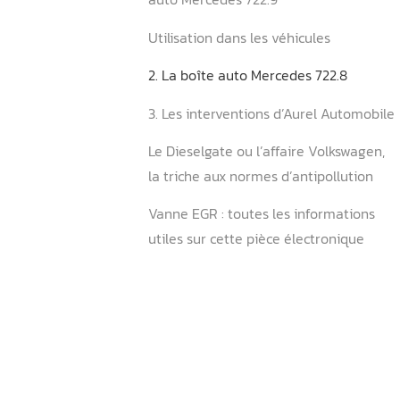
/ NAG2 (7G-Tronic)
Les problèmes fréquents de
auto Mercedes 722.9
Utilisation dans les véhicul
2. La boîte auto Mercedes 
3. Les interventions d’Aure
Le Dieselgate ou l’affaire 
la triche aux normes d’anti
Vanne EGR : toutes les inf
utiles sur cette pièce élec