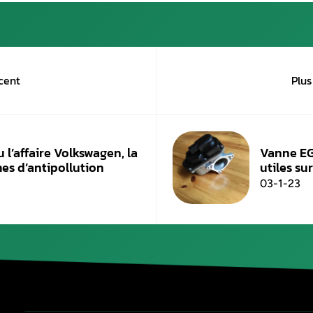
3. Les interventions d
Un problème au niveau de la boite auto Merce
pièce. Cela nécessite de l’expertise, de l’expér
Aurel Automobile
, garage spécialisé en la 
professionnels :
Nous vous recommandons un remplaceme
L’effacement du code défaut ;
Le tableau de bord de votre Mercedes ne
Après la réparation, pas besoin de recod
Notre garage prend également en charge la r
carburant), des boîtes de vitesses ainsi que
Ces prestations sont valables pour toutes les 