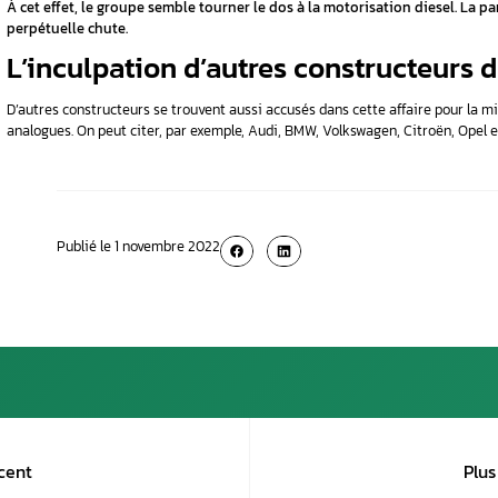
Selon T&E, au moins 43 millions de voitures à 
ces dernières dépassent au moins trois fois pl
Aujourd’hui, les performances financières 
A cause de la pandémie, Volkswagen a vu son c
millions d’unités de moins. Cependant, il est ar
par ailleurs compter sur ses performances en 
Aussi, en 2020, le groupe a cédé son rang au ma
de plus gros constructeur et vendeur de voitu
Par la suite dirigé par Herbert Diess, il ancre
sans la mobilité à batteries, et ce, particuli
À cet effet, le groupe semble tourner le dos 
perpétuelle chute.
L’inculpation d’autres