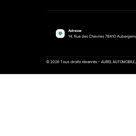
Acti
boît
11-1-