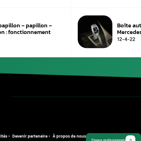
D’autres constructeurs se trouvent aussi accus
analogues. On peut citer, par exemple, Audi, 
Publié le
1 novembre 2022
Plus récent