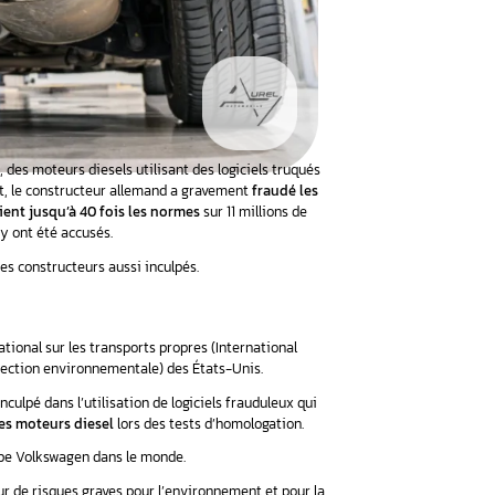
e automobile, particulièrement, des moteurs diesels utilisant d
appelée aussi Dieselgate. En effet, le constructeur allemand a 
09 et 2015
.
Les valeurs dépassaient jusqu’à 40 fois les norme
x États-Unis et sept dirigeants y ont été accusés.
 ne cessent d’allonger la liste des constructeurs aussi inculpés