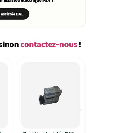
ique ni liquide de direction. Un diagnostic rapide permet d’
ion et de restaurer une assistance fiable. Pour toute questi
 207 et Citroën C3 Picasso est un système d’assistance sans liquid
 à l’ensemble de direction. L’assistance varie principalement selon l’
paration de votre direction assistée électrique PSA 
Voir la réparation de direction assistée DAE