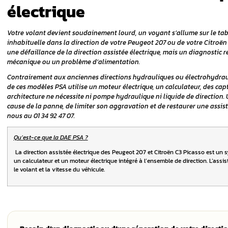
els du
n temps réel
Direction assisté
Citroën C3 Picass
es d’une
e électrique
électrique
Votre volant devient soudainement lourd, 
urs à ne pas
inhabituelle dans la direction de votre P
une défaillance de la direction assistée é
mécanique ou un problème d’alimentation
ues aux
Contrairement aux anciennes directions h
de ces modèles PSA utilise un moteur élect