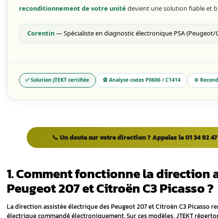
1. Quel est le symptôme
Direction lourde et dure en permanence
Perte d'assistance intermittente (parfois O
Direction dure uniquement lors des crén
Volant qui donne des à-coups ou vibre