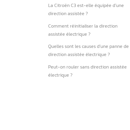
3. Quelles sont les pannes l
fréquentes et leurs solutio
Peugeot 207 et Citroën C3
Conclusion
FAQ
La Peugeot 207 a-t-elle un
assistée électrique ou hydr
La Citroën C3 est-elle équ
direction assistée ?
Comment réinitialiser la di