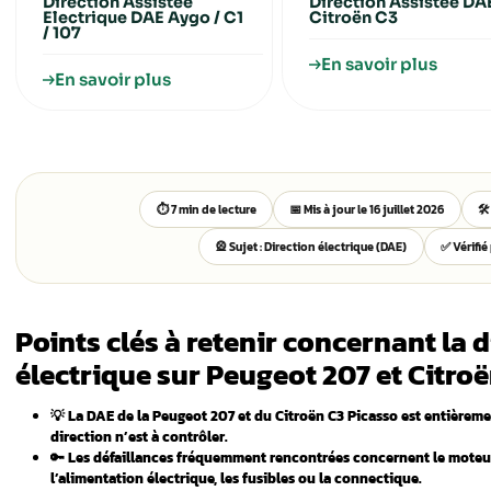
Choisissez votre dir
une panne de
ue ?
ion assistée