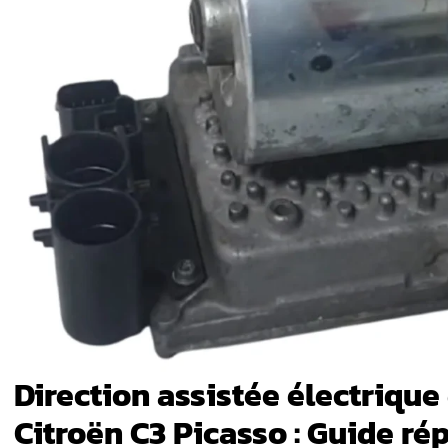
rnant la
ue sur
t-elle
ncipal
 la DAE PSA
irection
ugeot 207 et