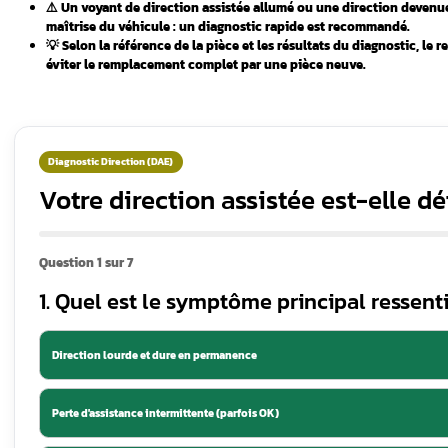
Direction Assistée
Electrique DAE Aygo / C1
/ 107
En savoir plus
⏱️ 7 min de lecture

🎡 Sujet : Dire
Points clés à retenir
électrique sur Peugeo