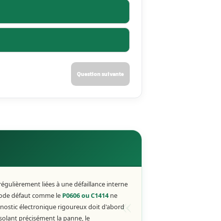
troën C3 Picasso est entièrement électrique : aucun niveau d
ontrées concernent le moteur électrique, le calculateur int
s ou la connectique.
allumé ou une direction devenue anormalement dure peut co
 rapide est recommandé.
les résultats du diagnostic, le reconditionnement ou l’échan
une pièce neuve.
stée est-elle défaillante ?