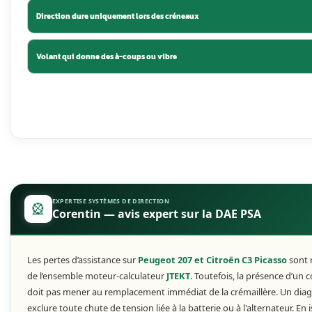
💡 La DAE de la Peugeot 207 et du Ci
direction n’est à contrôler.
🔑 Les défaillances fréquemment renc
l’alimentation électrique, les fusible
⚠️ Un voyant de direction assistée 
maîtrise du véhicule : un diagnostic
💡 Selon la référence de la pièce et 
éviter le remplacement complet par 
Diagnostic Direction (DAE)
Votre direction assi
Question 1 sur 7