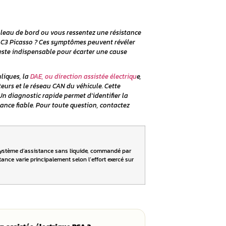
e électrique de Peugeot 
o : Guide réparation dire
un voyant s’allume sur le tableau de bord ou vous ressent
eugeot 207 ou de votre Citroën C3 Picasso ? Ces symptômes 
lectrique, mais un diagnostic reste indispensable pour écar
.
ydrauliques ou électrohydrauliques, la
DAE, ou direction as
rique, un calculateur, des capteurs et le réseau CAN du véhic