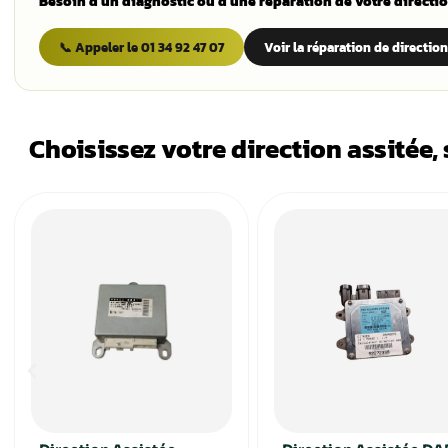
architecture ne nécessite ni pompe hydraul
cause de la panne, de limiter son aggravat
es plus
nous au 01 34 92 47 07.
ns sur
 ?
Qu’est-ce que la DAE PSA ?
La direction assistée électrique des Peugeot
un calculateur et un moteur électrique intégré
le volant et la vitesse du véhicule.
e direction
aulique ?
Besoin d’un diagnostic ou d’une ré
ipée d’une
📞 Appeler le 01 34 92 47 07
rection