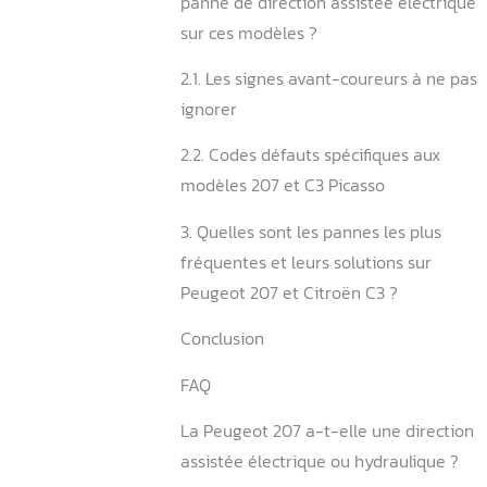
1.1. Les composants essenti
système DAE PSA
1.2. L’assistance variable e
2. Quels sont les symptôm
panne de direction assisté
sur ces modèles ?
2.1. Les signes avant-coure
ignorer
2.2. Codes défauts spécifiq
modèles 207 et C3 Picasso