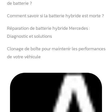
de batterie ?
Comment savoir si la batterie hybride est morte ?
Réparation de batterie hybride Mercedes :
Diagnostic et solutions
Clonage de boîte pour maintenir les performances
de votre véhicule