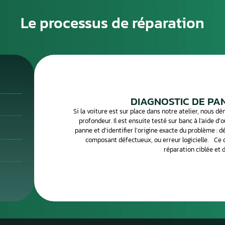
d’un Bloc ABS / Module Hydrauliqu
t module hydraulique ou pompe ABS, est un composant
moderne. Il assure la gestion de l’ABS, de l’ESP et de
ression dans le circuit de freinage. Son calculateur intégré
es informations des capteurs de roues pour maintenir la
iser le freinage, même dans des situations critiques ou sur
oc ABS et symptômes de panne
 hydraulique, pilote les fonctions ABS/ESP, répartit
et communique avec les capteurs de roue. Une défaillance
ts ABS/ESP allumés, une perte d’assistance ABS, un freinage
aut ou l’impossibilité d’établir la communication avec le
s incluent des électrovannes bloquées, un moteur de pompe
une infiltration d’humidité dans l’unité.