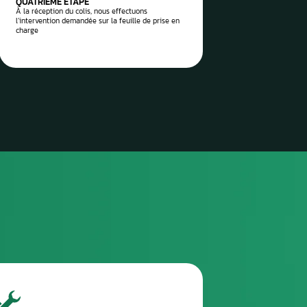
 vos pièces auto à réparer
sez-les directement à notre
 Aurel Automobile
3
TROISIÈME ÉTAPE
Envoyez le colis via la poste / imprimez l’étiquette
de transport envoyée et attendez le ramassage