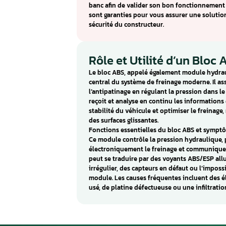
symptômes peuvent apparaître :
tableau de bord, voyant de fr
diminution de l’assistance au 
Dans certains cas, le véhicule 
permettre son déplacement jusq
Les pannes du bloc SBC sont s
de freinage enregistré par le c
pompe, un défaut électroniqu
problèmes de communication av
Notre atelier est spécialisé d
réalisons un diagnostic compl
défectueux, la remise en état 
des compteurs internes lorsqu
banc afin de valider son bon 
sont garanties pour vous assur
sécurité du constructeur.