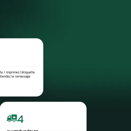
réparation
DIAGNOSTIC DE PANNE PRÉCIS
 place dans notre atelier, nous démontons le compteur pour l’anal
suite testé sur banc à l’aide d’outils professionnels afin de vérif
 l’origine exacte du problème : défaut de communication, court-c
eux, ou erreur logicielle. Ce diagnostic approfondi garantit 
réparation ciblée et durable.