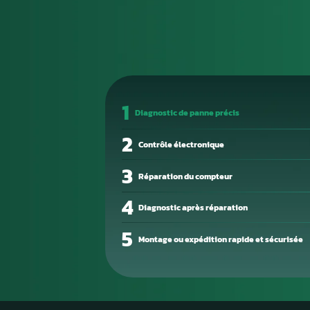
Rôle et Utilité 
Le bloc ABS, appelé égalemen
central du système de freinage 
l’antipatinage en régulant la p
reçoit et analyse en continu l
stabilité du véhicule et optim
des surfaces glissantes.
Fonctions essentielles du bl
Ce module contrôle la pression
électroniquement le freinage 
peut se traduire par des voyan
irrégulier, des capteurs en déf
module. Les causes fréquente
usé, de platine défectueuse ou 