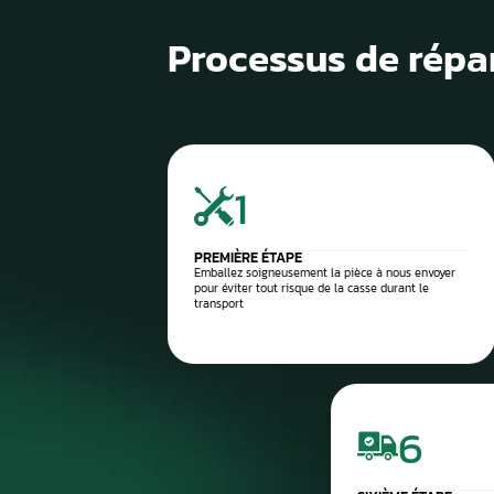
1
Diagnostic de panne précis
2
Contrôle électronique
3
Réparation du compteur
4
Diagnostic après réparation
5
Montage ou expédition rapid