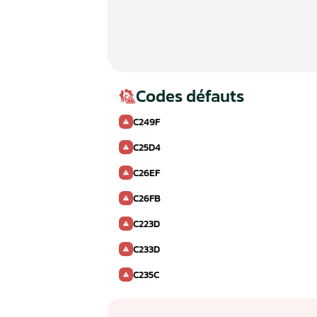
Codes défauts
C249F
C25D4
C26EF