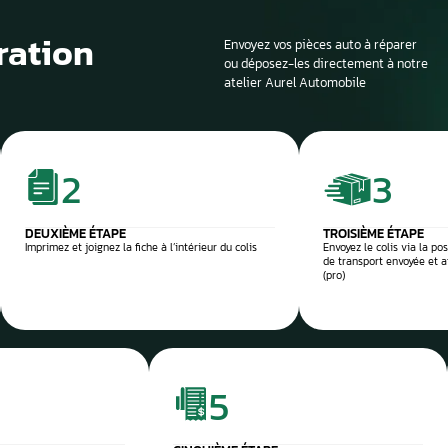
Le processus de 
Si la voiture est sur
profondeur. Il est en
panne et d’identifier
composant défectu
e et sécurisée