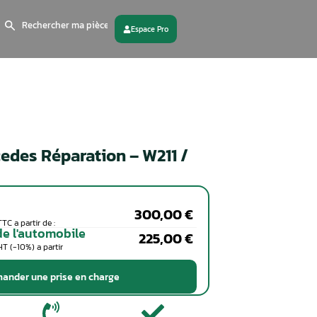
Search
for:
 partenaire
Contactez - nous
Bloc SBC Mercedes Réparation 
R230
Particuliers
Coût de la réparation en TTC a partir de :
Professionnels de l'automobile
Coût de la réparation en HT (-10%) a partir