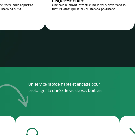
 réparation
Envoyez
ou dépo
atelier
2
DEUXIÈME ÉTAPE
ous envoyer
Imprimez et joignez la fiche à l’intérieur du colis
rant le