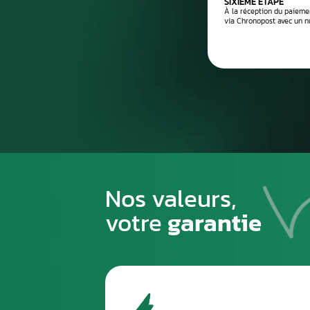
Processus de
1
PREMIÈRE ÉTAPE
Emballez soigneusement la pièce à n
pour éviter tout risque de la casse du