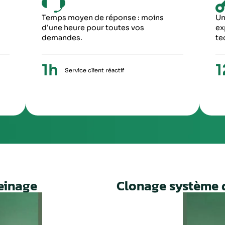
6
5
ME ÉTAPE
CINQUIÈME ÉTA
ception du paiement, votre colis repartira
Une fois le travail 
ronopost avec un numéro de suivi
facture ainsi qu’un