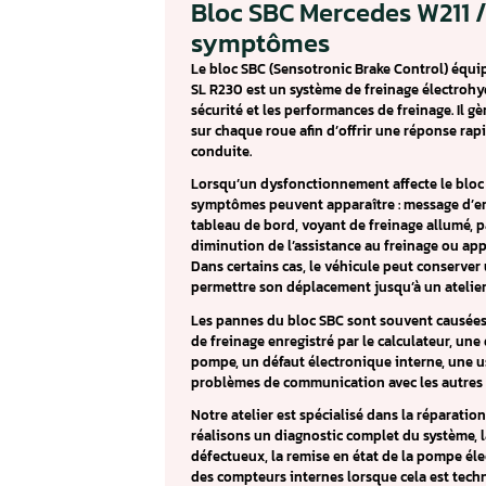
C26FB
C223D
C233D
C235C
Bloc SBC Mercede
symptômes
Le bloc SBC (Sensotronic Brake
SL R230 est un système de fre
sécurité et les performances d
sur chaque roue afin d’offrir 
conduite.
Lorsqu’un dysfonctionnement a