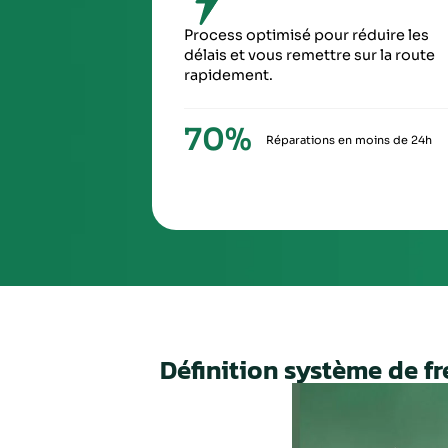
transport
SIXIÈ
À la ré
via Ch