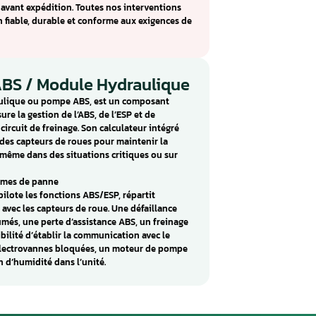
 message d’erreur « Frein défectueux – Atelier » sur le
einage allumé, passage du système en mode dégradé,
freinage ou apparition de codes défaut liés à la pompe SBC.
peut conserver une capacité de freinage limitée afin de
u’à un atelier spécialisé.
ouvent causées par l’atteinte du nombre maximal de cycles
alculateur, une défaillance du moteur électrique de la
e interne, une usure des composants hydrauliques ou des
ec les autres calculateurs du véhicule.
ans la réparation des blocs SBC Mercedes W211 et R230. Nous
et du système, la réparation des composants électroniques
de la pompe électrohydraulique ainsi que la réinitialisation
e cela est techniquement possible. Chaque bloc est testé su
fonctionnement avant expédition. Toutes nos interventions
er une solution fiable, durable et conforme aux exigences d