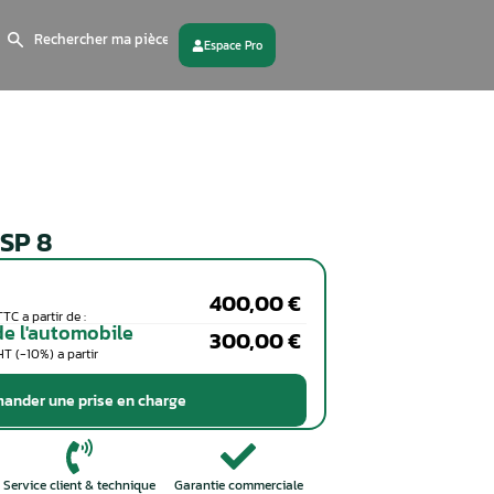
Search
for:
 partenaire
Contactez - nous
Bosch ABS / ESP 8
Particuliers
Coût de la réparation en TTC a partir de :
Professionnels de l'automobile
Coût de la réparation en HT (-10%) a partir
de :