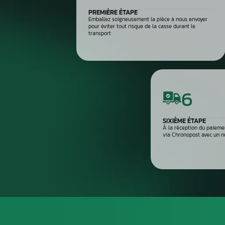
2
Contrôle électronique
3
Réparation du compteur
4
Diagnostic après réparation
5
Montage ou expédition rapid
Processus de