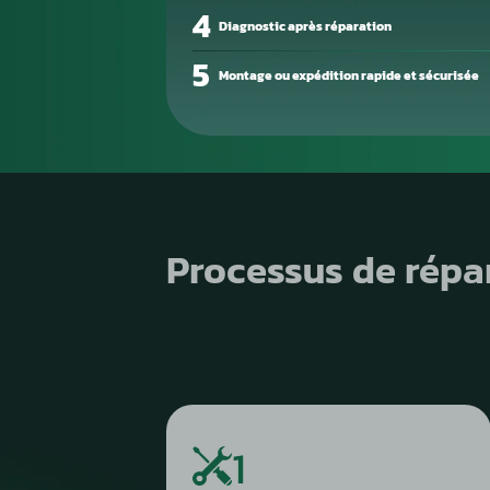
freinage irrégulier ou
l’absence de communication avec 
proviennent
d’électrovannes grippées, de mote
liés à l’humidité.
1
Diagnostic de panne précis