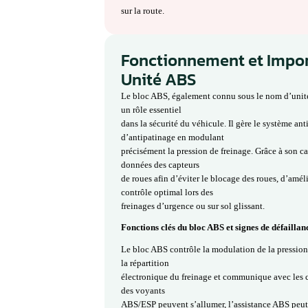
la vitesse et le comportement de 
trajectoire du véhicule.
Lorsque ce module rencontre un d
absence de communication avec l’o
blocage des roues ou encore bloca
affecter gravement la sécurité et
fonctionner correctement.
Les pannes du module Bosch ABS /
internes de l’électronique, des c
problème de programmation du m
Notre atelier est spécialisé dans 
identification des défauts, répara
complète pour garantir un fonctio
interventions sont effectuées selo
sur la route.
Fonctionnement 