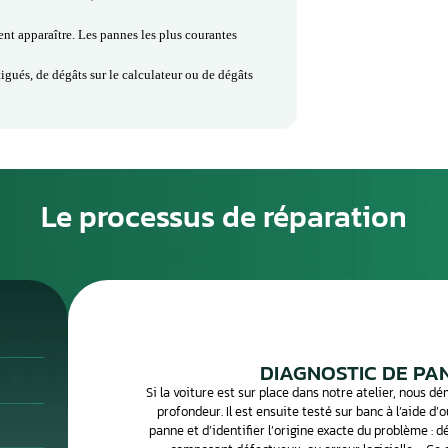
us le nom d’unité ABS, module hydraulique ou pompe ABS, joue
re le système antiblocage (ABS), l’ESP et les dispositifs
e. Grâce à son calculateur intégré, il analyse instantanément les
es roues, d’améliorer la stabilité du véhicule et d’assurer un
ssant.
nes de défaillance
n de la pression hydraulique, pilote les fonctions ABS/ESP, gère
ique avec les capteurs de vitesse. Lorsque l’unité est défaillante,
istance ABS peut devenir inactive, et des anomalies comme un