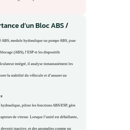
chaque roue pour assurer un freinage optimal et maintenir la
ysfonctionnement, plusieurs symptômes peuvent apparaître :
rdinateur de bord, défaut d’un ou plusieurs capteurs de roue,
ge intermittent de certaines roues. Ces anomalies peuvent
 le confort de conduite, en empêchant le système ABS/ESP de
 ESP 8 sont fréquentes et peuvent être causées par des défauts
apteurs de roue défectueux, des connexions corrodées ou un
odule.
la réparation et le diagnostic des modules Bosch ABS / ESP 8 :
tion électronique du module, contrôle des capteurs et remise en état
nnement fiable et sécurisé du système ABS et ESP. Toutes nos
n les normes constructeur et garanties pour assurer votre sécurité
et Importance d’un Bloc ABS /