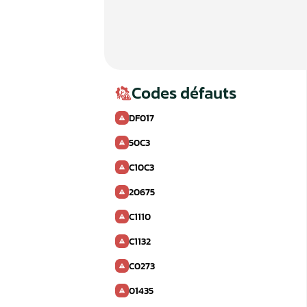
Codes défauts
DF017
50C3
C10C3