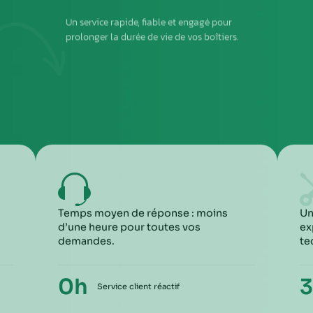
2
DEUXIÈME ÉTAPE
ous envoyer
Imprimez et joignez la fiche à l’intérieur du colis
rant le
6
5
ME ÉTAPE
CINQUIÈME ÉTA