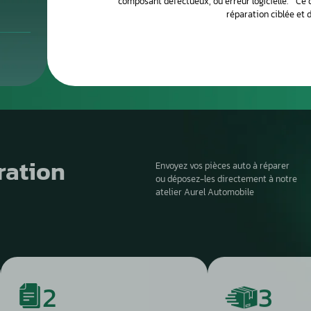
le module peuvent apparaître. Les pannes les plus courantes
urs de pompe fatigués, de dégâts sur le calculateur ou de dégâts
Le processus de 