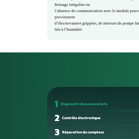
Unité ABS
Le bloc ABS, également connu so
un rôle essentiel
dans la sécurité du véhicule. Il gè
d’antipatinage en modulant
précisément la pression de freinag
données des capteurs
de roues afin d’éviter le blocage d
contrôle optimal lors des
freinages d’urgence ou sur sol gli
Fonctions clés du bloc ABS et sig
Le bloc ABS contrôle la modulatio
la répartition
électronique du freinage et commun
des voyants
ABS/ESP peuvent s’allumer, l’ass