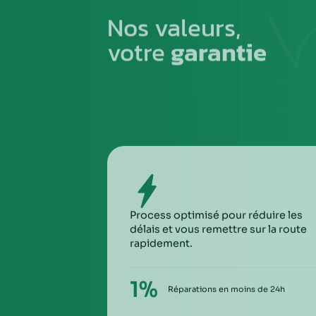
1
PREMIÈRE ÉTAPE
Emballez soigneusement la pièce à n
pour éviter tout risque de la casse du
transport
SIXIÈ