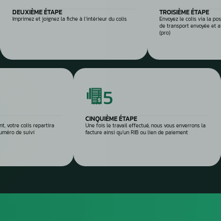
Si la voiture est sur
profondeur. Il est en
panne et d’identifier
composant défectu
e et sécurisée
 réparation
Envoyez
ou dépo
atelier