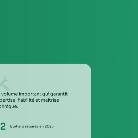
3
TROISIÈME ÉTAPE
Envoyez le colis via la poste / imprimez l’étiquette
de transport envoyée et attendez le ramassage
(pro)
4
PE
QUATRIÈME ÉTAPE