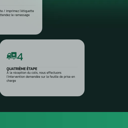
DIAGNOSTIC DE PANNE PRÉCIS
 place dans notre atelier, nous démontons le compteur pour l’anal
suite testé sur banc à l’aide d’outils professionnels afin de vérif
 l’origine exacte du problème : défaut de communication, court-c
eux, ou erreur logicielle. Ce diagnostic approfondi garantit 
réparation ciblée et durable.
 vos pièces auto à réparer
sez-les directement à notre
 Aurel Automobile