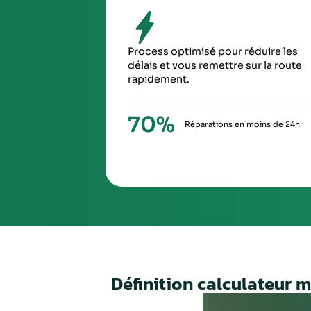
SIXIÈ
À la ré
via Ch