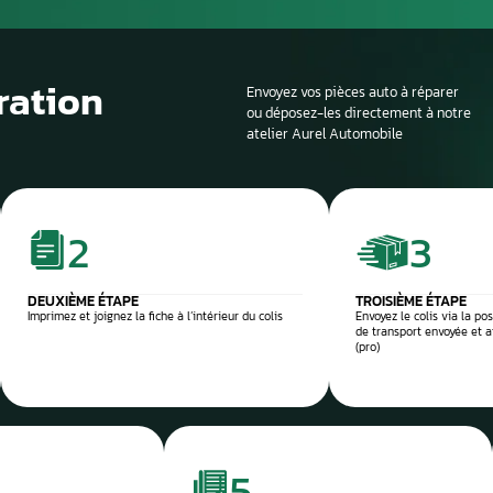
Si la voiture est sur
profondeur. Il est en
panne et d’identifier
composant défectu
e et sécurisée