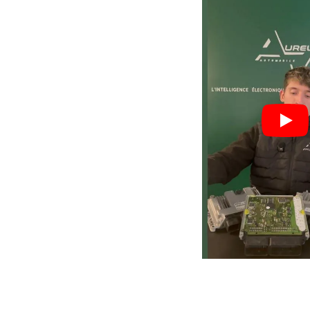
Nos valeurs,
votre
garant
Process optimisé pour r
délais et vous remettre s
rapidement.
Réparations en 