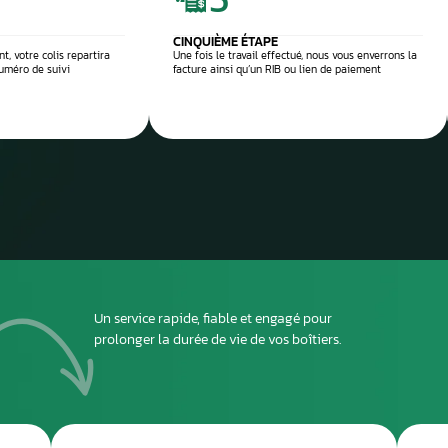
 réparation
Envoyez
ou dépo
atelier
2
DEUXIÈME ÉTAPE
ous envoyer
Imprimez et joignez la fiche à l’intérieur du colis
rant le