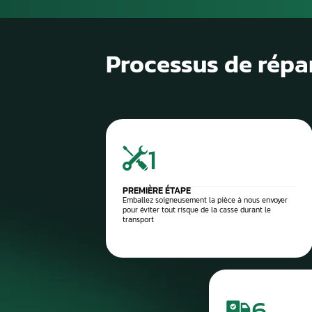
1
Diagnostic de panne précis
2
Contrôle électronique
3
Réparation du compteur
4
Diagnostic après réparation
5
Montage ou expédition rapid