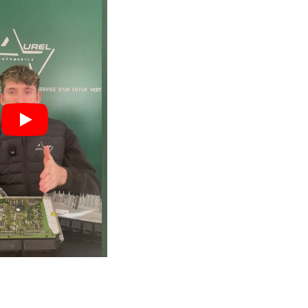
engagé pour
vos boîtiers.
 : moins
Un volume important qui ga
vos
expertise, fiabilité et maîtri
technique.
Boîtiers réparés en