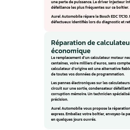
Calculateur Bosc
Nissan, Opel
Le Bosch EDC 17C10 est un calc
Fluence, Kangoo, Megane, Scenic
Meriva, Mokka, Zafira sur les mo
Les problèmes courants de l’ED
une perte de puissance. Le dri
défaillance les plus fréquentes
Aurel Automobile répare le Bo
défectueux identifiés lors du d
Réparation de cal
économique