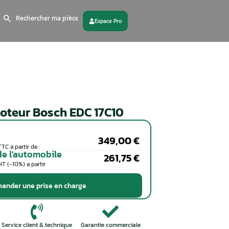
Search
for:
 partenaire
Contactez - nous
Calculateur moteur Bosch EDC
Particuliers
Coût de la réparation en TTC a partir de :
Professionnels de l'automobile
Coût de la réparation en HT (-10%) a partir
de :