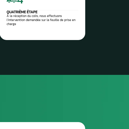
 vos pièces auto à réparer
sez-les directement à notre
 Aurel Automobile
3
TROISIÈME ÉTAPE
Envoyez le colis via la poste / imprimez l’étiquette
de transport envoyée et attendez le ramassage
(pro)