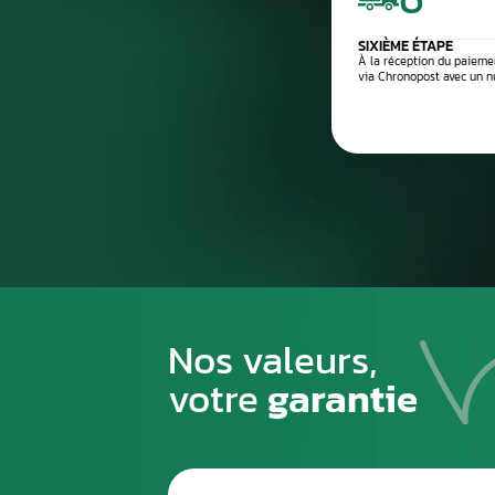
Processus de
1
PREMIÈRE ÉTAPE
Emballez soigneusement la pièce à n
pour éviter tout risque de la casse du
transport