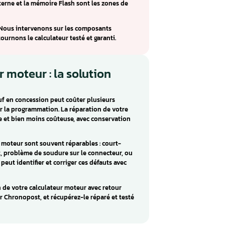
h EDC 17C10 : réparation Renault,
ulateur diesel Common Rail monté sur les Renault Clio,
, Nissan Juke, Micra, Note, Qashqai et Opel Astra, Corsa,
torisations 1.5 et 1.6 dCi/CDTi.
C 17C10 sont des pannes injecteurs, un démarrage difficile e
ver injecteur interne et la mémoire Flash sont les zones de
 sur ce boîtier.
sch EDC 17C10. Nous intervenons sur les composants
iagnostic et retournons le calculateur testé et garanti.
culateur moteur : la solution