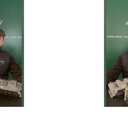
Un service rapide, fiable et 
prolonger la durée de vie de 
ie
Temps moyen de réponse
éduire les
d’une heure pour toutes 
ur la route
demandes.
Service client réactif
moins de 24h