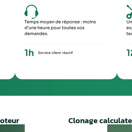
6
5
ME ÉTAPE
CINQUIÈME ÉTA
ception du paiement, votre colis repartira
Une fois le travail 
ronopost avec un numéro de suivi
facture ainsi qu’un