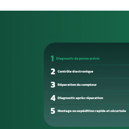
Le remplacement d’un calculat
centaines, voire milliers d’eu
calculateur d’origine est une 
de toutes vos données de pro
Les pannes électroniques sur l
circuit sur une sortie, conden
corruption mémoire. Un technic
précision.
Aurel Automobile vous propose
express. Emballez votre boîtie
en quelques jours ouvrés.