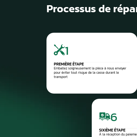
1
Diagnostic de panne précis
2
Contrôle électronique
3
Réparation du compteur
4
Diagnostic après réparation
5
Montage ou expédition rapid