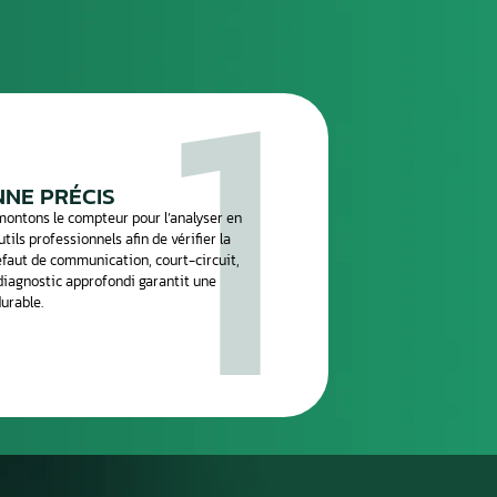
e
réparation