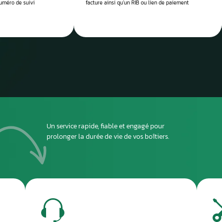
 réparation
Envoyez
ou dépo
atelier
2
DEUXIÈME ÉTAPE
ous envoyer
Imprimez et joignez la fiche à l’intérieur du colis
rant le