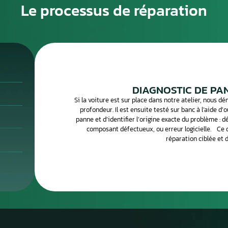
i démarrer correctement ni fonctionner dans des conditions
anifeste souvent par un voyant moteur allumé, une perte d
ge ou un véhicule qui ne démarre plus. Un diagnostic OBD
éfauts stockés et d’orienter la réparation.
parons votre calculateur moteur en atelier spécialisé.
ous le diagnostiquons, le réparons et vous le retournons
r le concessionnaire.
Le processus de 