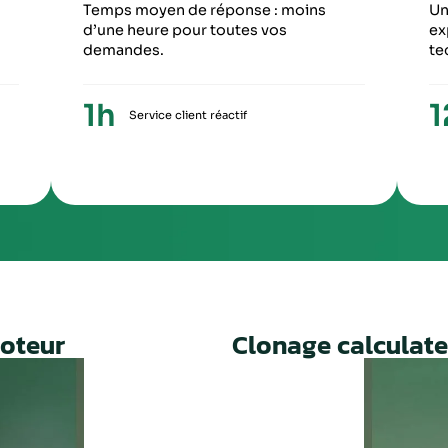
6
5
ME ÉTAPE
CINQUIÈME ÉTA
ception du paiement, votre colis repartira
Une fois le travail 
ronopost avec un numéro de suivi
facture ainsi qu’un
Un service rapide, fiable et 