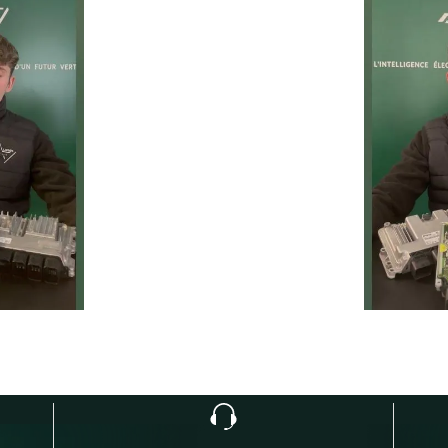
prolonger la durée de vie de 
ie
Temps moyen de réponse
éduire les
d’une heure pour toutes 
ur la route
demandes.
1
h
Service client réactif
moins de 24h