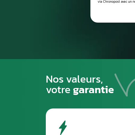
Processus de
1
PREMIÈRE ÉTAPE
Emballez soigneusement la pièce à n
pour éviter tout risque de la casse du
transport