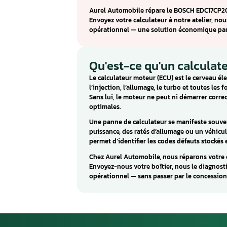
Calculateur mot
Audi / Volkswag
Le BOSCH EDC17CP20 est un ca
California). Ce calculateur gèr
fonctionnement du moteur.
Les pannes caractéristiques d
Court-Circuit. Ces défauts so
des soudures froides ou une h
Aurel Automobile répare le B
Envoyez votre calculateur à no
opérationnel — une solution 
Qu'est-ce qu'un 
Le calculateur moteur (ECU) est
l’injection, l’allumage, le tur