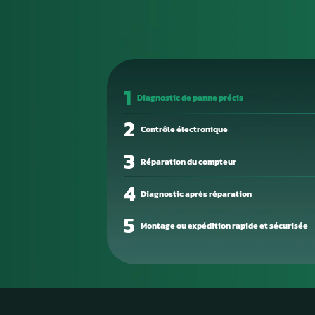
Sans lui, le moteur ne peut n
optimales.
Une panne de calculateur se m
puissance, des ratés d’alluma
permet d’identifier les codes d
Chez Aurel Automobile, nous ré
Envoyez-nous votre boîtier, n
opérationnel — sans passer pa