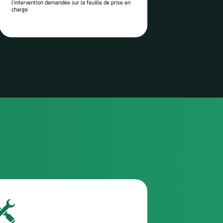
 vos pièces auto à réparer
sez-les directement à notre
 Aurel Automobile
3
TROISIÈME ÉTAPE
Envoyez le colis via la poste / imprimez l’étiquette
de transport envoyée et attendez le ramassage
(pro)