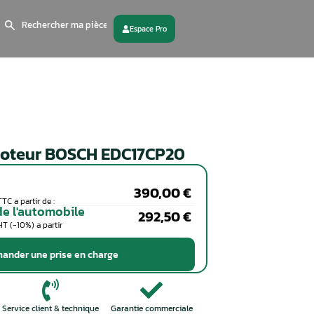
Search
for:
 partenaire
Contactez - nous
Calculateur moteur BOSCH ED
Particuliers
Coût de la réparation en TTC a partir de :
Professionnels de l'automobile
Coût de la réparation en HT (-10%) a partir
de :