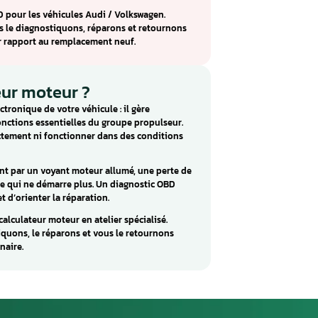
eur BOSCH EDC17CP20 : réparatio
en
lculateur moteur monté sur Audi / Volkswagen (Amarok,
e les fonctions d’injection et d’allumage essentielles au bon
u BOSCH EDC17CP20 incluent : Problème d’injecteurs et
nt souvent causés par des composants internes défectueux,
umidité excessive.
OSCH EDC17CP20 pour les véhicules Audi / Volkswagen.
tre atelier, nous le diagnostiquons, réparons et retournons
économique par rapport au remplacement neuf.
calculateur moteur ?
 le cerveau électronique de votre véhicule : il gère
bo et toutes les fonctions essentielles du groupe propulseur.