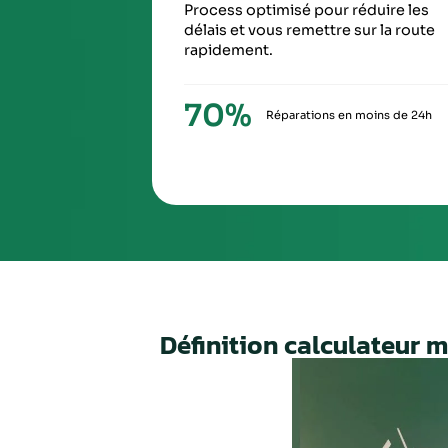
SIXIÈ
À la ré
via Ch
Nos valeurs,