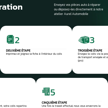
Si la voiture est sur
profondeur. Il est en
panne et d’identifier
composant défectu
e et sécurisée