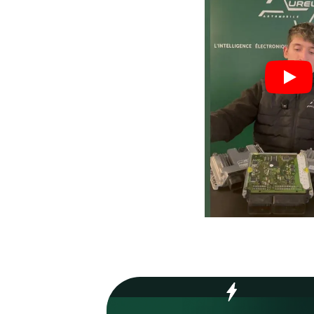
votre
garant
Process optimisé pour r
délais et vous remettre s
rapidement.
70
%
Réparations en 