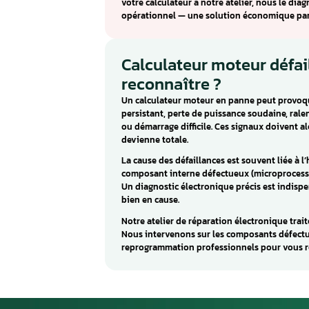
Fiat / Alfa / Lanc
Le BOSCH ME7.9.6 est un calcul
gère les fonctions d’injection
moteur.
Les pannes caractéristiques du
sont souvent causés par des c
une humidité excessive.
Aurel Automobile répare le BOS
votre calculateur à notre atel
opérationnel — une solution 
Calculateur mote
reconnaître ?
Un calculateur moteur en pan
persistant, perte de puissanc