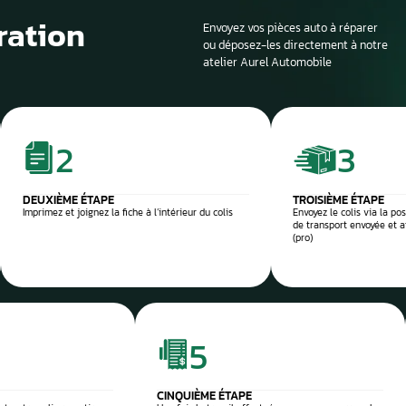
Si la voiture est sur
profondeur. Il est en
panne et d’identifier
composant défectu
e et sécurisée