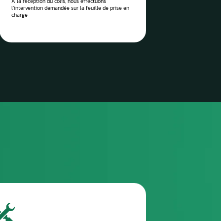
 vos pièces auto à réparer
sez-les directement à notre
 Aurel Automobile
3
TROISIÈME ÉTAPE
Envoyez le colis via la poste / imprimez l’étiquette
de transport envoyée et attendez le ramassage
(pro)