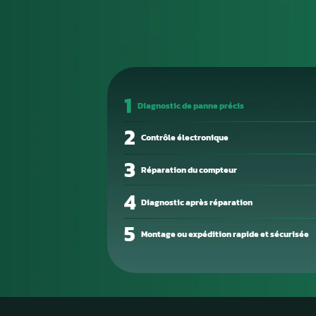
ou démarrage difficile. Ces si
devienne totale.
La cause des défaillances est s
composant interne défectueux 
Un diagnostic électronique pré
bien en cause.
Notre atelier de réparation él
Nous intervenons sur les com
reprogrammation professionnel