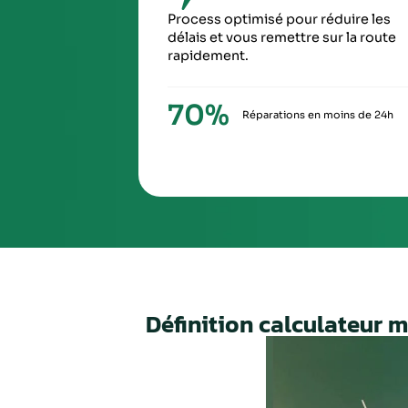
SIXIÈ
À la ré
via Ch