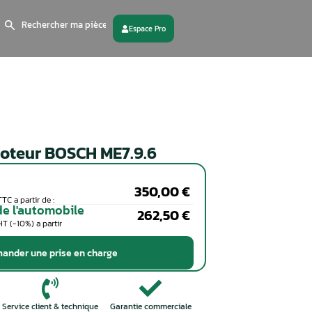
Search
for:
 partenaire
Contactez - nous
Calculateur moteur BOSCH ME7
Particuliers
Coût de la réparation en TTC a partir de :
Professionnels de l'automobile
Coût de la réparation en HT (-10%) a partir
de :