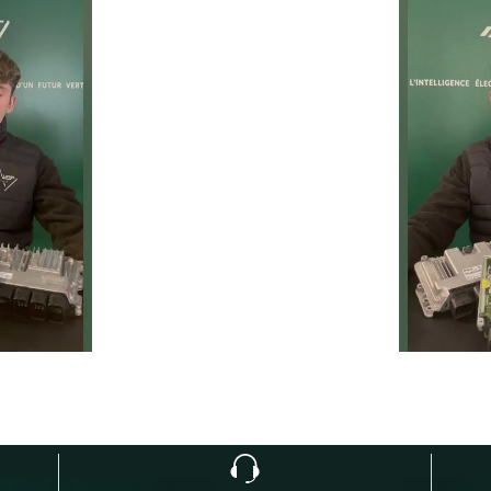
prolonger la durée de vie de 
ie
Temps moyen de réponse
éduire les
d’une heure pour toutes 
ur la route
demandes.
1
h
Service client réactif
moins de 24h