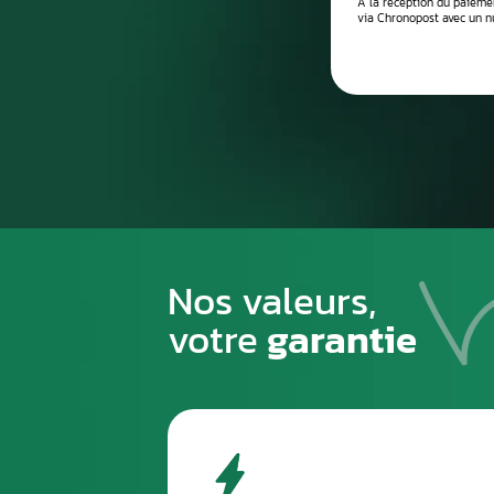
Processus de
1
PREMIÈRE ÉTAPE
Emballez soigneusement la pièce à n
pour éviter tout risque de la casse du
transport