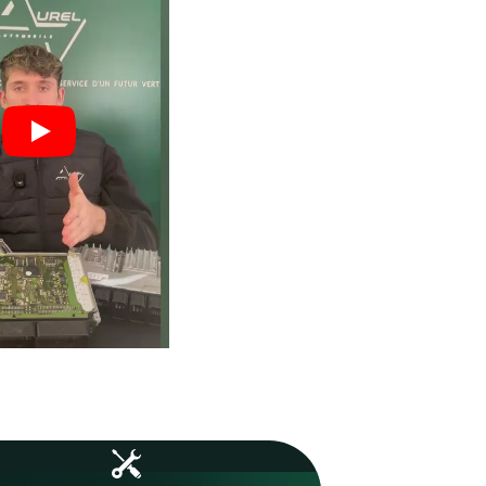
vos boîtiers.
 : moins
Un volume important qui ga
vos
expertise, fiabilité et maîtri
technique.
1253
Boîtiers réparés en