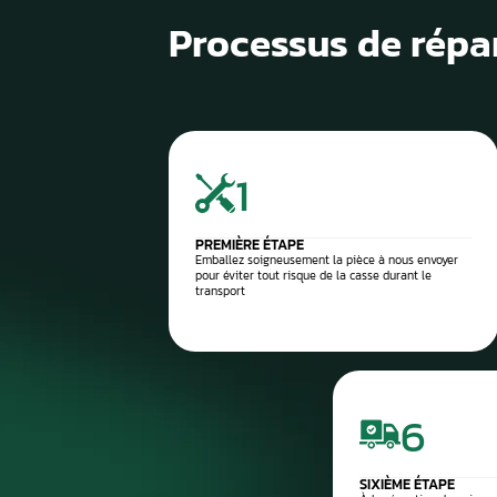
1
Diagnostic de panne précis
2
Contrôle électronique
3
Réparation du compteur
4
Diagnostic après réparation
5
Montage ou expédition rapid