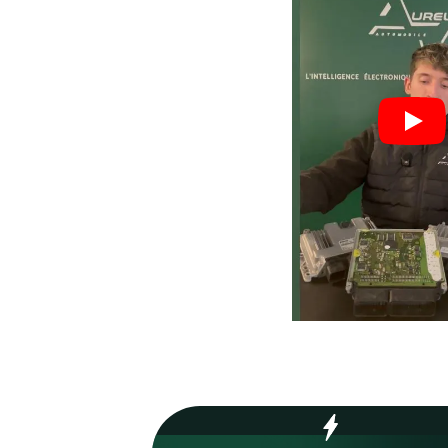
Nos valeurs,
votre
garant
Process optimisé pour r
délais et vous remettre s
rapidement.
70
%
Réparations en 