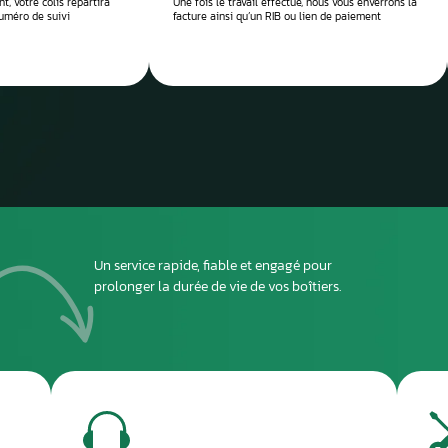
 réparation
Envoyez
ou dépo
atelier
2
DEUXIÈME ÉTAPE
ous envoyer
Imprimez et joignez la fiche à l’intérieur du colis
rant le