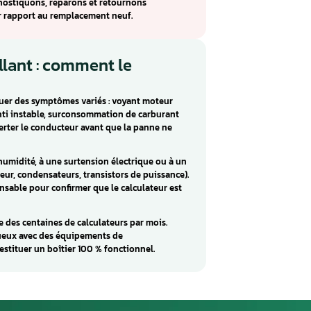
ia
ateur moteur monté sur Fiat / Alfa / Lancia. Ce calculateur
 et d’allumage essentielles au bon fonctionnement du
 BOSCH ME7.9.6 incluent : Diverses problèmes. Ces défauts
omposants internes défectueux, des soudures froides ou
CH ME7.9.6 pour les véhicules Fiat / Alfa / Lancia. Envoyez
ier, nous le diagnostiquons, réparons et retournons
économique par rapport au remplacement neuf.
ur défaillant : comment le
ne peut provoquer des symptômes variés : voyant moteur
e soudaine, ralenti instable, surconsommation de carburant