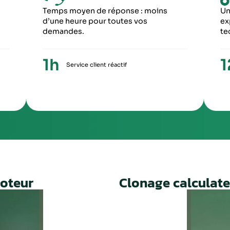
6
5
ME ÉTAPE
CINQUIÈME ÉTA
ception du paiement, votre colis repartira
Une fois le travail 
ronopost avec un numéro de suivi
facture ainsi qu’un
Un service rapide, fiable et 