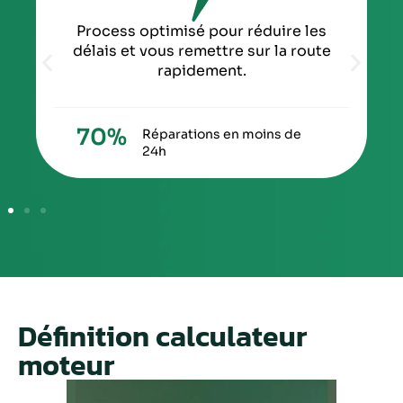
timisé pour réduire les
Temps moyen de rép
us remettre sur la route
heure pour tout
rapidement.
0
h
Servic
réactif
parations en moins de
h
Définition calculateur
moteur