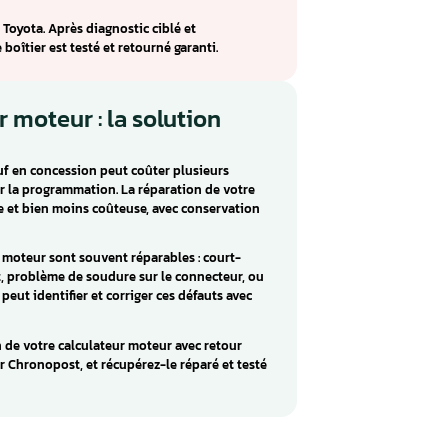
tsu Ten 89661 : réparation Toyota
lculateur moteur monté sur les Toyota Auris, Avensis,
Yaris sur les moteurs essence 1.3, 1.4 et 1.6. Ce calculateur
a gamme Toyota des années 2000-2010.
u Ten Toyota sont un ralenti instable, des coupures moteur
es circuits de commande et les composants passifs vieillis
itsu Ten 89661 Toyota. Après diagnostic ciblé et
fectueux, le boîtier est testé et retourné garanti.
culateur moteur : la solution
eur moteur neuf en concession peut coûter plusieurs