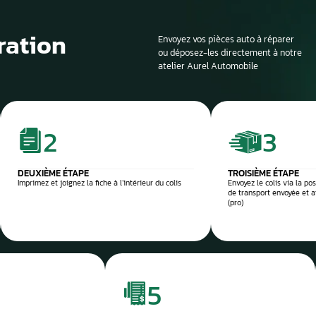
Si la voiture est sur
profondeur. Il est en
panne et d’identifier
composant défectu
e et sécurisée