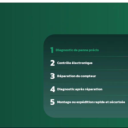
centaines, voire milliers d’eu
calculateur d’origine est une 
de toutes vos données de pro
Les pannes électroniques sur l
circuit sur une sortie, conden
corruption mémoire. Un technic
précision.
Aurel Automobile vous propose
express. Emballez votre boîtie
en quelques jours ouvrés.