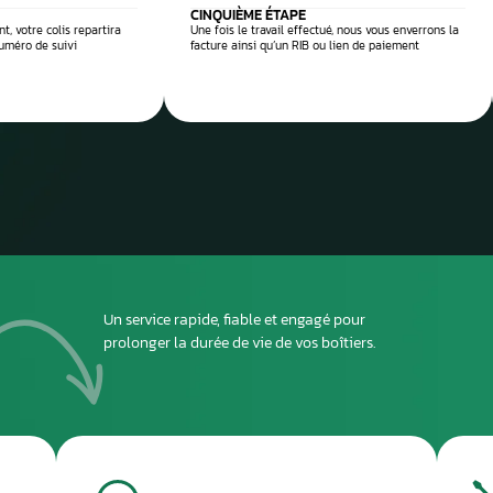
 réparation
Envoyez
ou dépo
atelier
2
DEUXIÈME ÉTAPE
ous envoyer
Imprimez et joignez la fiche à l’intérieur du colis
rant le