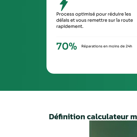
SIXIÈ
À la ré
via Ch