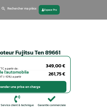
Search
for:
 partenaire
Contactez - nous
Calculateur moteur Fujitsu Te
Particuliers
Coût de la réparation en TTC a partir de :
Professionnels de l'automobile
Coût de la réparation en HT (-10%) a partir
de :