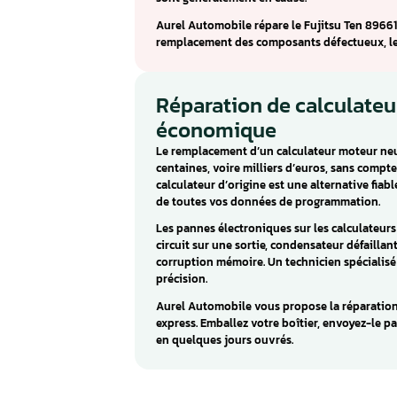
Calculateur Fuji
Le Fujitsu Ten 89661 est un ca
Corolla, Corolla Verso, Rav 4 et 
d’origine japonaise équipe l
Les défauts courants du Fujits
et des problèmes injecteurs. L
sont généralement en cause.
Aurel Automobile répare le Fuj
remplacement des composants dé
Réparation de cal
économique
Le remplacement d’un calculat