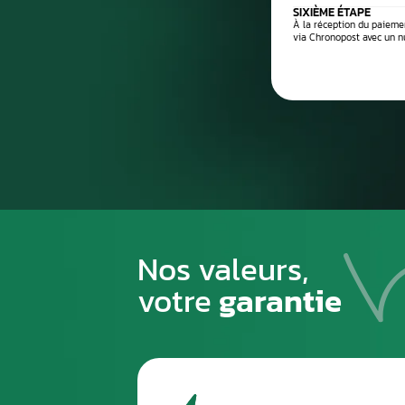
Processus de
1
PREMIÈRE ÉTAPE
Emballez soigneusement la pièce à n
pour éviter tout risque de la casse du
transport