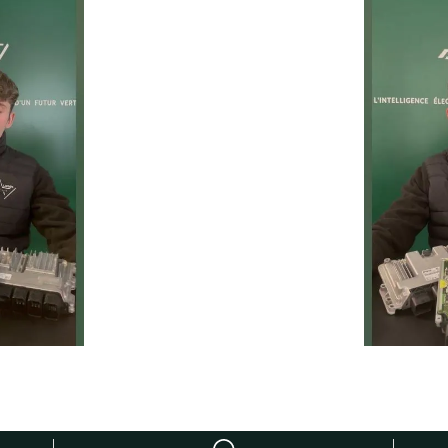
Un service rapide, fiable et 
prolonger la durée de vie de 
ie
Temps moyen de réponse
éduire les
d’une heure pour toutes 
ur la route
demandes.
1
h
Service client réactif
moins de 24h