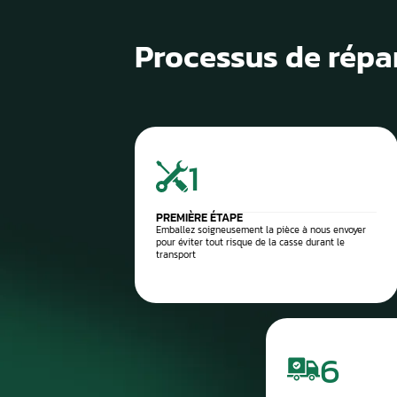
1
Diagnostic de panne précis
2
Contrôle électronique
3
Réparation du compteur
4
Diagnostic après réparation
5
Montage ou expédition rapid