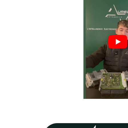
Nos valeurs,
votre
garant
Process optimisé pour r
délais et vous remettre s
rapidement.
70
%
Réparations en 