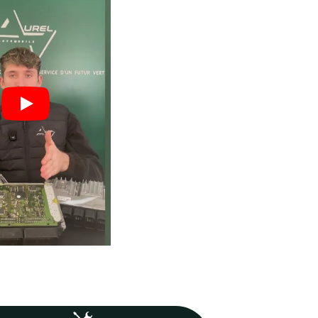
engagé pour
vos boîtiers.
 : moins
Un volume important qui ga
vos
expertise, fiabilité et maîtri
technique.
1253
Boîtiers réparés en