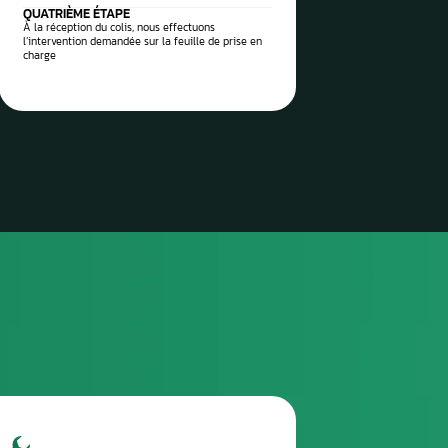
 vos pièces auto à réparer
sez-les directement à notre
 Aurel Automobile
3
TROISIÈME ÉTAPE
Envoyez le colis via la poste / imprimez l’étiquette
de transport envoyée et attendez le ramassage
(pro)