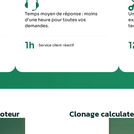
6
5
ME ÉTAPE
CINQUIÈME ÉTA
ception du paiement, votre colis repartira
Une fois le travail 
ronopost avec un numéro de suivi
facture ainsi qu’un