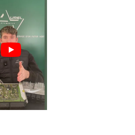
engagé pour
vos boîtiers.
 : moins
Un volume important qui ga
vos
expertise, fiabilité et maîtri
technique.
1253
Boîtiers réparés en