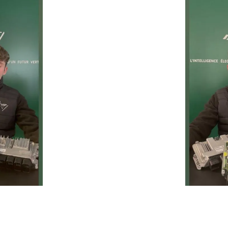
Un service rapide, fiable et 
prolonger la durée de vie de 
ie
Temps moyen de réponse
éduire les
d’une heure pour toutes 
ur la route
demandes.
1
h
Service client réactif
moins de 24h