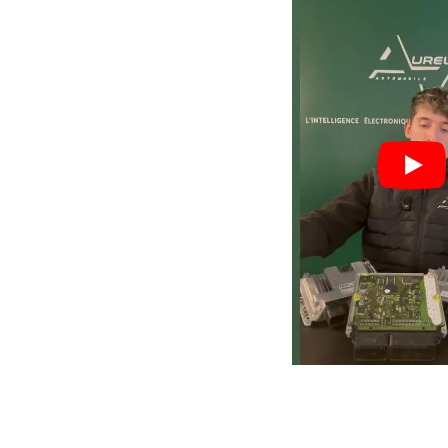
Nos valeurs,
votre
garant
Process optimisé pour r
délais et vous remettre s
rapidement.
70
%
Réparations en 