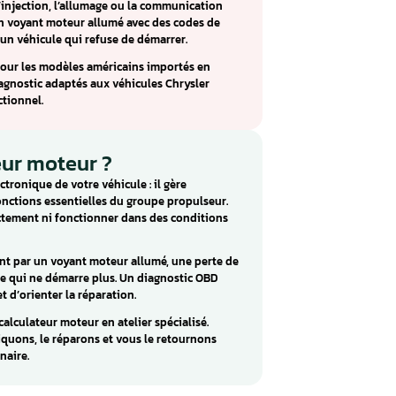
2 : réparation Chrysler, Dodge,
t le calculateur moteur essence équipant les Chrysler 300C,
 Charger, Durango, Ram 1500, et les Jeep Cherokee, Grand
. Ce calculateur américain gère les moteurs V6 et V8 Hemi
ent concerner l’injection, l’allumage ou la communication
nifestent par un voyant moteur allumé avec des codes de
e puissance ou un véhicule qui refuse de démarrer.
EC 2 Chrysler pour les modèles américains importés en
des outils de diagnostic adaptés aux véhicules Chrysler
alculateur fonctionnel.