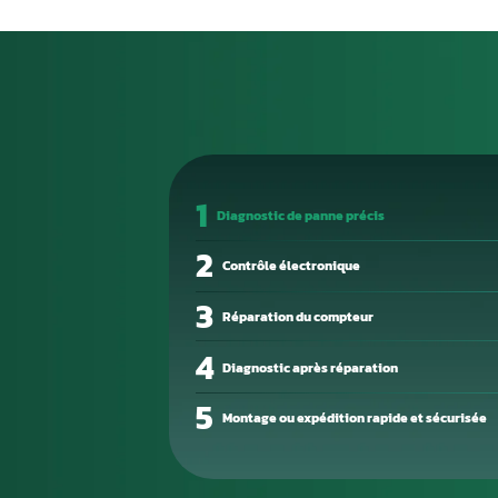
Qu'est-ce qu'un 
Le calculateur moteur (ECU) est
l’injection, l’allumage, le tur
Sans lui, le moteur ne peut n
optimales.
Une panne de calculateur se m
puissance, des ratés d’alluma
permet d’identifier les codes d
Chez Aurel Automobile, nous ré
Envoyez-nous votre boîtier, n
opérationnel — sans passer pa