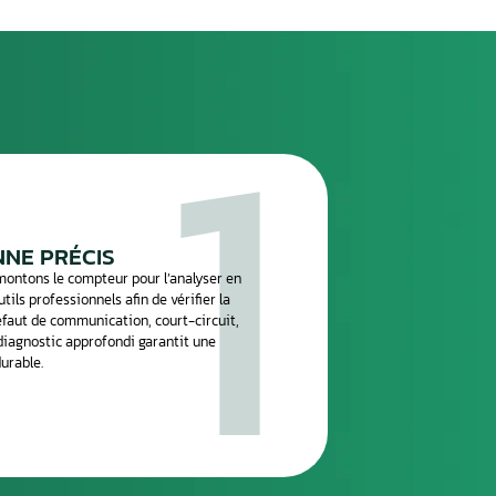
e
réparation