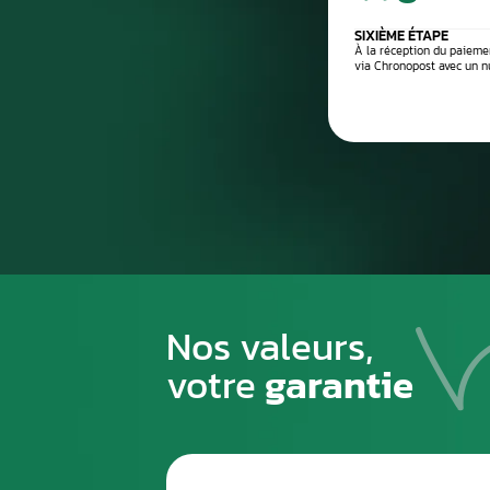
Processus de
1
PREMIÈRE ÉTAPE
Emballez soigneusement la pièce à n
pour éviter tout risque de la casse du
transport