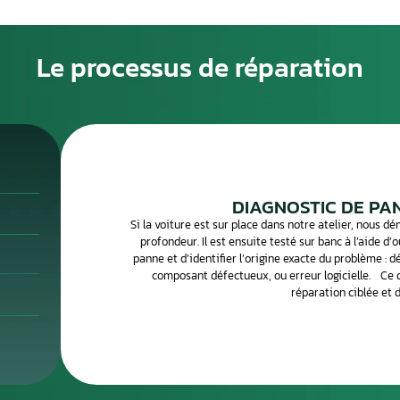
calculateur moteur ?
 le cerveau électronique de votre véhicule : il gère
bo et toutes les fonctions essentielles du groupe propulseur.
i démarrer correctement ni fonctionner dans des conditions
anifeste souvent par un voyant moteur allumé, une perte d
ge ou un véhicule qui ne démarre plus. Un diagnostic OBD
éfauts stockés et d’orienter la réparation.
parons votre calculateur moteur en atelier spécialisé.
ous le diagnostiquons, le réparons et vous le retournons
r le concessionnaire.
Le processus de 