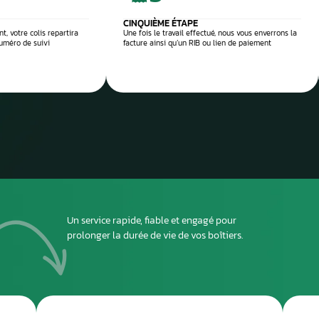
 réparation
Envoyez
ou dépo
atelier
2
DEUXIÈME ÉTAPE
ous envoyer
Imprimez et joignez la fiche à l’intérieur du colis
rant le