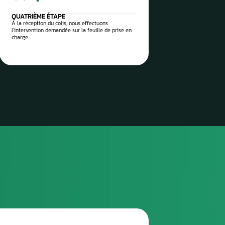
 vos pièces auto à réparer
sez-les directement à notre
 Aurel Automobile
3
TROISIÈME ÉTAPE
Envoyez le colis via la poste / imprimez l’étiquette
de transport envoyée et attendez le ramassage
(pro)