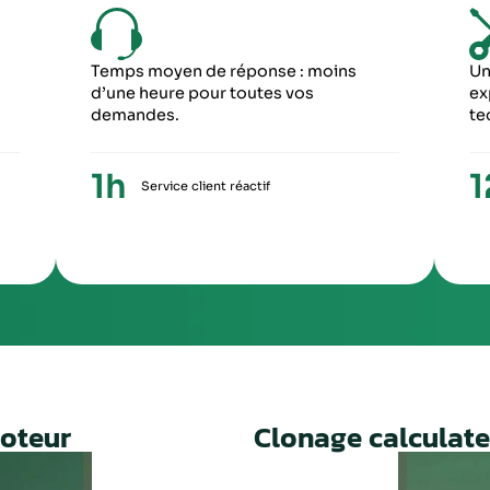
6
5
ME ÉTAPE
CINQUIÈME ÉTA
ception du paiement, votre colis repartira
Une fois le travail 
ronopost avec un numéro de suivi
facture ainsi qu’un