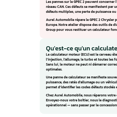
Calculateur GPEC 
Jeep
Le GPEC 2 (et variante 2.4) es
Sebring, les Dodge Challenger,
Cherokee, Compass et Wrangler
de la gamme Chrysler Group.
Les pannes sur le GPEC 2 peuv
réseau CAN. Ces défauts se ma
défauts multiples, une perte d
Aurel Automobile répare le GP
Europe. Notre atelier dispose 
Group pour vous restituer un c