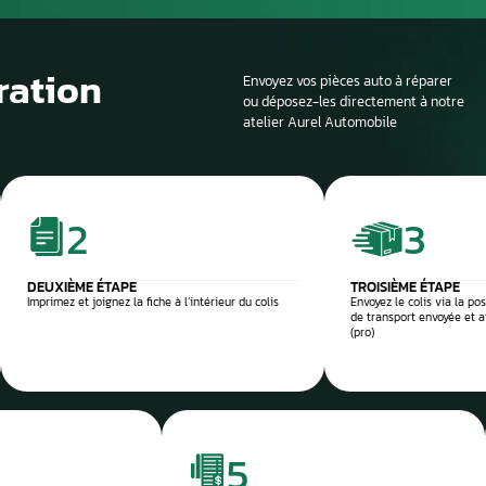
Si la voiture est sur
profondeur. Il est en
panne et d’identifier
composant défectu
e et sécurisée