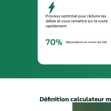
SIXIÈ
À la ré
via Ch