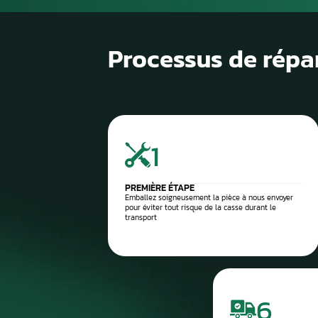
1
Diagnostic de panne précis
2
Contrôle électronique
3
Réparation du compteur
4
Diagnostic après réparation
5
Montage ou expédition rapid