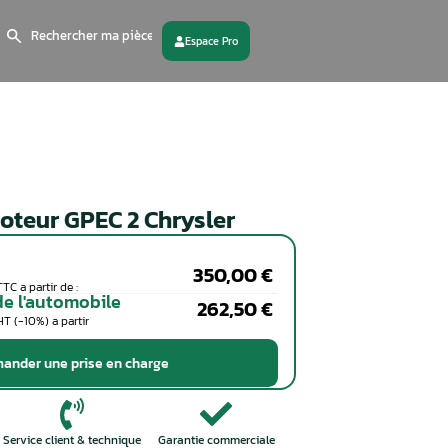
Search
for:
 partenaire
Contactez - nous
Calculateur moteur GPEC 2 Chr
Particuliers
Coût de la réparation en TTC a partir de :
Professionnels de l'automobile
Coût de la réparation en HT (-10%) a partir
de :