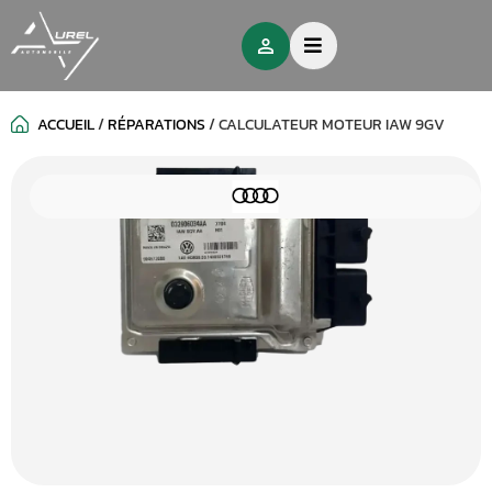
ACCUEIL
/
RÉPARATIONS
/
CALCULATEUR MOTEUR IAW 9GV