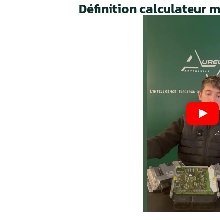
Nos valeurs,
votre
garant
Process optimisé pour r
délais et vous remettre s
rapidement.