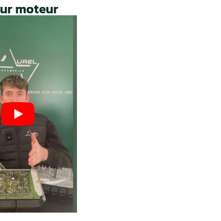
engagé pour
vos boîtiers.
 : moins
Un volume important qui ga
vos
expertise, fiabilité et maîtri
technique.