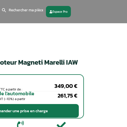
Search
for:
 partenaire
Contactez - nous
Calculateur moteur Magneti Ma
59F
Particuliers
Coût de la réparation en TTC a partir de :
Professionnels de l'automobile
Coût de la réparation en HT (-10%) a partir