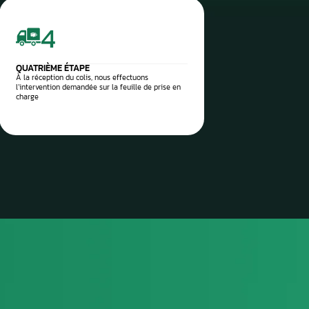
 vos pièces auto à réparer
sez-les directement à notre
 Aurel Automobile
3
TROISIÈME ÉTAPE
Envoyez le colis via la poste / imprimez l’étiquette
de transport envoyée et attendez le ramassage