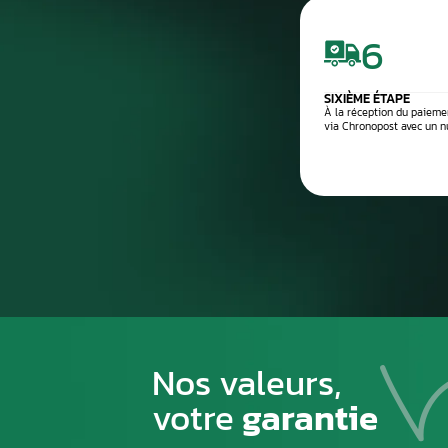
Processus de
1
PREMIÈRE ÉTAPE
Emballez soigneusement la pièce à n
pour éviter tout risque de la casse du