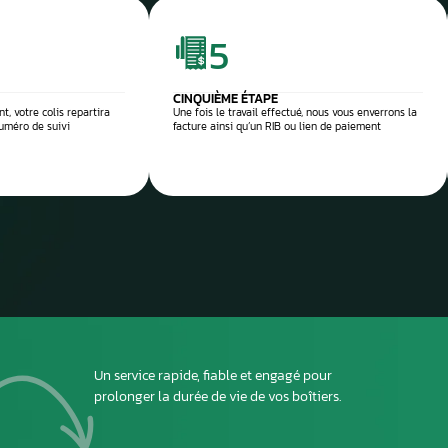
 réparation
Envoyez
ou dépo
atelier
2
DEUXIÈME ÉTAPE
ous envoyer
Imprimez et joignez la fiche à l’intérieur du colis
rant le