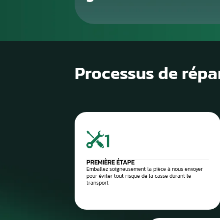
1
Diagnostic de panne précis
2
Contrôle électronique
3
Réparation du compteur
4
Diagnostic après réparation
5
Montage ou expédition rapid