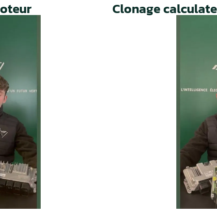
Un service rapide, fiable et 
prolonger la durée de vie de 
ie
Temps moyen de réponse
éduire les
d’une heure pour toutes 
ur la route
demandes.