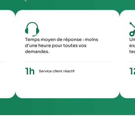
6
5
ME ÉTAPE
CINQUIÈME ÉTA
ception du paiement, votre colis repartira
Une fois le travail 
ronopost avec un numéro de suivi
facture ainsi qu’un