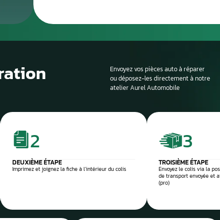
Le processus de 
Si la voiture est sur
profondeur. Il est en
panne et d’identifier
composant défectu
e et sécurisée