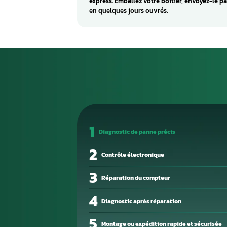
Réparation de cal
économique
Le remplacement d’un calculat
centaines, voire milliers d’eu
calculateur d’origine est une 
de toutes vos données de pro
Les pannes électroniques sur l
circuit sur une sortie, conden
corruption mémoire. Un technic
précision.
Aurel Automobile vous propose
express. Emballez votre boîtie
en quelques jours ouvrés.