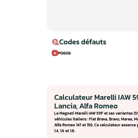
Codes défauts
P0606