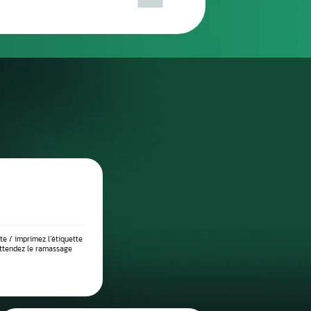
réparation
DIAGNOSTIC DE PANNE PRÉCIS
 place dans notre atelier, nous démontons le compteur pour l’anal
suite testé sur banc à l’aide d’outils professionnels afin de vérif
 l’origine exacte du problème : défaut de communication, court-c
eux, ou erreur logicielle. Ce diagnostic approfondi garantit 
réparation ciblée et durable.