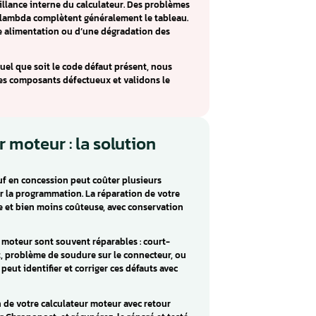
li IAW 59F : réparation Fiat,
meo
ses variantes (59F2, 59F3) équipent une large gamme de
 Bravo, Marea, Multipla, Punto, Stilo, Lancia Delta et Lybra,
lateur essence gère l’injection multipoint sur les moteurs 1.2,
que d’une défaillance interne du calculateur. Des problème
e ou des défauts lambda complètent généralement le tableau.
 d’une mauvaise alimentation ou d’une dégradation des
elli IAW 59F. Quel que soit le code défaut présent, nous
ue, remplaçons les composants défectueux et validons le