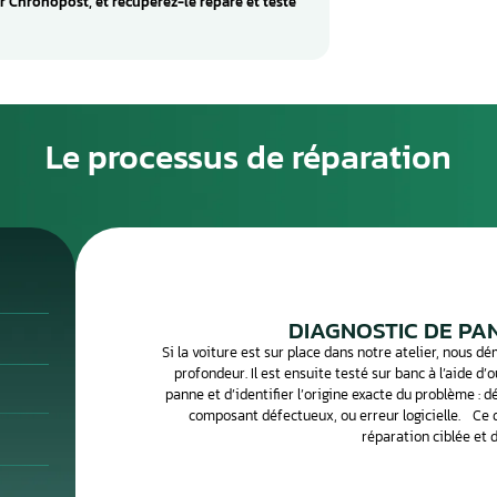
culateur moteur : la solution
eur moteur neuf en concession peut coûter plusieurs
ros, sans compter la programmation. La réparation de votre
alternative fiable et bien moins coûteuse, avec conservation
grammation.
es calculateurs moteur sont souvent réparables : court-
sateur défaillant, problème de soudure sur le connecteur, ou
ien spécialisé peut identifier et corriger ces défauts avec
 la réparation de votre calculateur moteur avec retour
r, envoyez-le par Chronopost, et récupérez-le réparé et testé