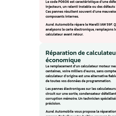
Calculateur Marel
Lancia, Alfa Ro
Le Magneti Marelli IAW 59F et 
véhicules italiens : Fiat Brava,
Alfa Romeo 147 et 156. Ce calcu
1.4, 1.6 et 1.8.
Le code P0606 est caractéristi
injecteurs, un ralenti instabl
Ces pannes résultent souvent
composants internes.
Aurel Automobile répare le Mar
analysons la carte électroniq
calculateur avant retour.