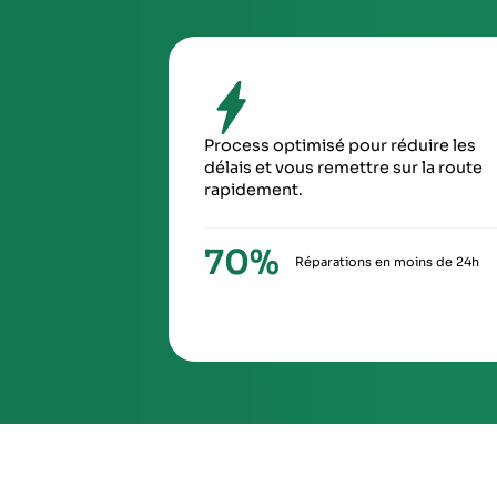
transport
SIXIÈ
À la ré
via Ch