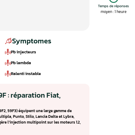
Symptomes
Pb injecteurs
Pb lambda
Ralenti instable