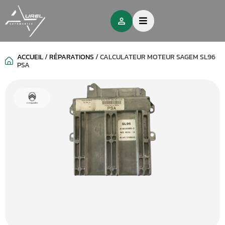
ACCUEIL
/
RÉPARATIONS
/
CALCULATEUR MOTEUR SAGEM SL96
PSA