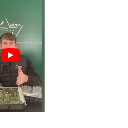
engagé pour
vos boîtiers.
 : moins
Un volume important qui ga
vos
expertise, fiabilité et maîtri
technique.