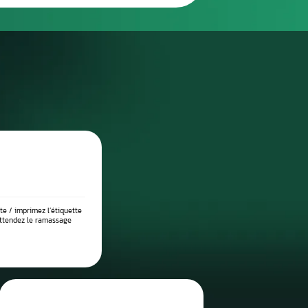
réparation
DIAGNOSTIC DE PANNE PRÉCIS
 place dans notre atelier, nous démontons le compteur pour l’anal
suite testé sur banc à l’aide d’outils professionnels afin de vérif
 l’origine exacte du problème : défaut de communication, court-c
eux, ou erreur logicielle. Ce diagnostic approfondi garantit 
réparation ciblée et durable.