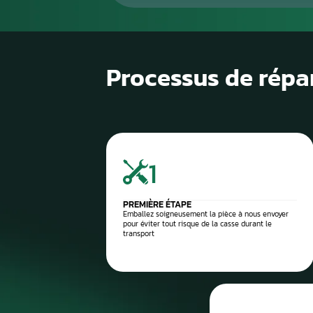
1
Diagnostic de panne précis
2
Contrôle électronique
3
Réparation du compteur
4
Diagnostic après réparation
5
Montage ou expédition rapid