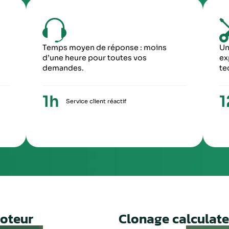
6
5
ME ÉTAPE
CINQUIÈME ÉTA
ception du paiement, votre colis repartira
Une fois le travail 
ronopost avec un numéro de suivi
facture ainsi qu’un