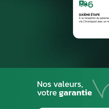
Processus de
1
PREMIÈRE ÉTAPE
Emballez soigneusement la pièce à n
pour éviter tout risque de la casse du
transport