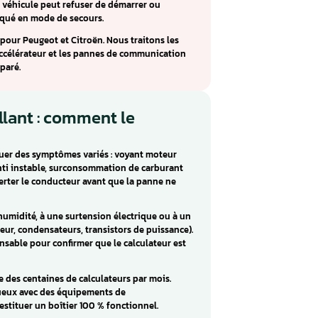
ens SID801A : réparation Peugeot
rsion améliorée du SID801, équipant les Peugeot 307, 406,
e les Citroën Berlingo, C5 et Xsara. Il gère les moteurs DW8 e
ation.
r ou alimentation) et P0221 (capteur papillon/pédale) sont
 du SID801A. Le véhicule peut refuser de démarrer ou
ccélération, bloqué en mode de secours.
emens SID801A pour Peugeot et Citroën. Nous traitons les
èmes de pédale accélérateur et les pannes de communication
e calculateur réparé.
ur défaillant : comment le