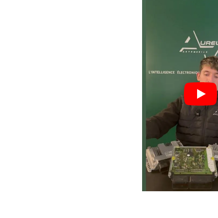
Nos valeurs,
votre
garant
Process optimisé pour r
délais et vous remettre s
rapidement.