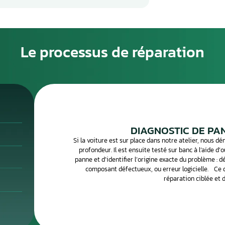
ne peut provoquer des symptômes variés : voyant moteur
e soudaine, ralenti instable, surconsommation de carburant
gnaux doivent alerter le conducteur avant que la panne ne
ouvent liée à l’humidité, à une surtension électrique ou à u
(microprocesseur, condensateurs, transistors de puissance)
cis est indispensable pour confirmer que le calculateur est
ectronique traite des centaines de calculateurs par mois.
posants défectueux avec des équipements de
s pour vous restituer un boîtier 100 % fonctionnel.