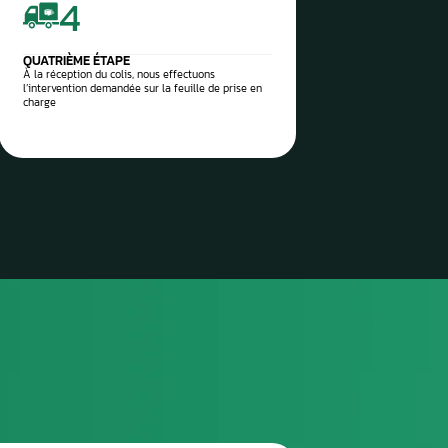
 vos pièces auto à réparer
sez-les directement à notre
 Aurel Automobile
3
TROISIÈME ÉTAPE
Envoyez le colis via la poste / imprimez l’étiquette
de transport envoyée et attendez le ramassage
(pro)