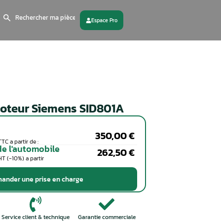
Search
for:
 partenaire
Contactez - nous
Calculateur moteur Siemens 
Particuliers
Coût de la réparation en TTC a partir de :
Professionnels de l'automobile
Coût de la réparation en HT (-10%) a partir
de :