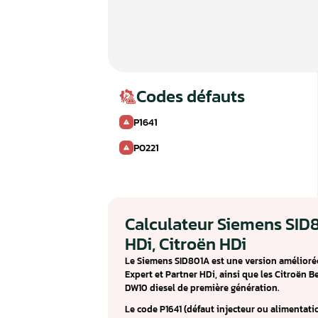
Codes défauts
P1641
P0221