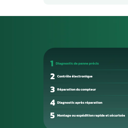
reconnaître ?
Un calculateur moteur en pan
persistant, perte de puissanc
ou démarrage difficile. Ces si
devienne totale.
La cause des défaillances est s
composant interne défectueux 
Un diagnostic électronique pré
bien en cause.
Notre atelier de réparation él
Nous intervenons sur les com
reprogrammation professionnel