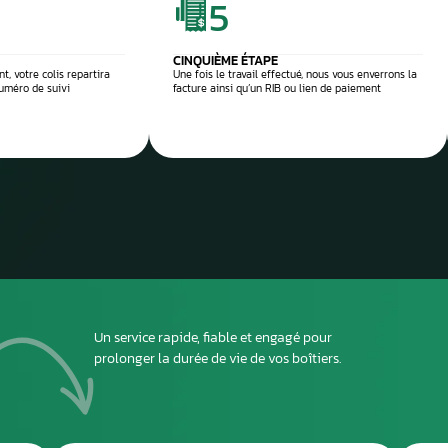
 réparation
Envoyez
ou dépo
atelier
2
DEUXIÈME ÉTAPE
ous envoyer
Imprimez et joignez la fiche à l’intérieur du colis
rant le