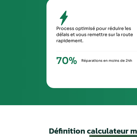
SIXIÈ
À la ré
via Ch