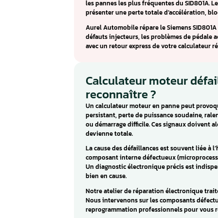
Calculateur Siem
HDi, Citroën HDi
Le Siemens SID801A est une ve
Expert et Partner HDi, ainsi qu
DW10 diesel de première génér
Le code P1641 (défaut injecteu
les pannes les plus fréquentes
présenter une perte totale d’a
Aurel Automobile répare le Si
défauts injecteurs, les probl
avec un retour express de votr
Calculateur mote