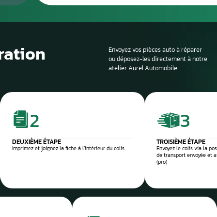
Le processus de 
Si la voiture est sur
profondeur. Il est en
panne et d’identifier
composant défectu
e et sécurisée