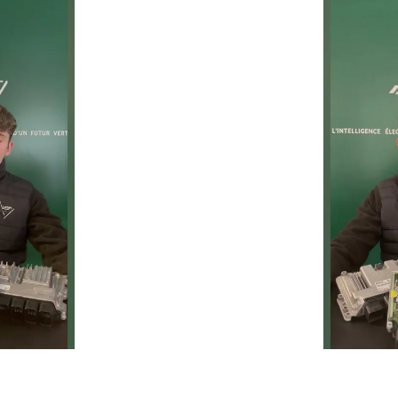
Un service rapide, fiable et 
prolonger la durée de vie de 
ie
Temps moyen de réponse
éduire les
d’une heure pour toutes 
ur la route
demandes.