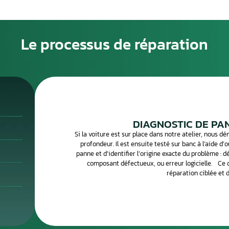
ne peut provoquer des symptômes variés : voyant moteur
e soudaine, ralenti instable, surconsommation de carburant
gnaux doivent alerter le conducteur avant que la panne ne
ouvent liée à l’humidité, à une surtension électrique ou à u
(microprocesseur, condensateurs, transistors de puissance)
cis est indispensable pour confirmer que le calculateur est
ectronique traite des centaines de calculateurs par mois.
posants défectueux avec des équipements de
s pour vous restituer un boîtier 100 % fonctionnel.
Le processus de 