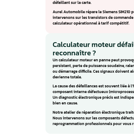
Calculateur Siem
Fusion, Mazda 2
Le Siemens SIM210 équipe le Fo
essence compact gère l’injecti
ces citadines.
Les codes P0351 et P0353 corr
cylindres 1 et 3. Ces pannes p
un véhicule vibrant au ralent
défaillant sur la carte.
Aurel Automobile répare le Si
intervenons sur les transisto
calculateur opérationnel à tari
Calculateur mote
reconnaître ?