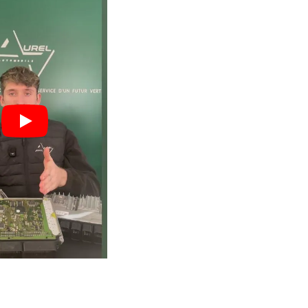
engagé pour
vos boîtiers.
 : moins
Un volume important qui ga
vos
expertise, fiabilité et maîtri
technique.