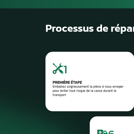
1
Diagnostic de panne précis
2
Contrôle électronique
3
Réparation du compteur
4
Diagnostic après réparation
5
Montage ou expédition rapid