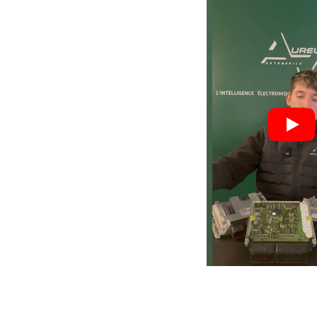
Nos valeurs,
votre
garant
Process optimisé pour r
délais et vous remettre s
rapidement.