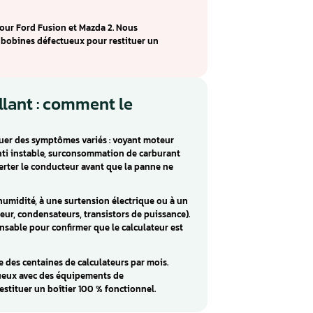
ens SIM210 : réparation Ford
rd Fusion essence et les Mazda 2 et Demio. Ce calculateur
on et les bobines sur les moteurs 1.4 et 1.6 atmosphériques d
espondent à des défauts sur les bobines d’allumage des
rovoquent des ratés persistants, une consommation accrue e
i. La cause est souvent un transistor de commande de bobine
emens SIM210 pour Ford Fusion et Mazda 2. Nous
rs de commande bobines défectueux pour restituer un
f compétitif.
ur défaillant : comment le