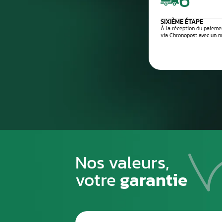
Processus de
1
PREMIÈRE ÉTAPE
Emballez soigneusement la pièce à n
pour éviter tout risque de la casse du
transport