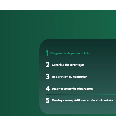
Un calculateur moteur en pan
persistant, perte de puissanc
ou démarrage difficile. Ces si
devienne totale.
La cause des défaillances est s
composant interne défectueux 
Un diagnostic électronique pré
bien en cause.
Notre atelier de réparation él
Nous intervenons sur les com
reprogrammation professionnel