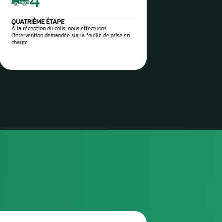
 vos pièces auto à réparer
sez-les directement à notre
 Aurel Automobile
3
TROISIÈME ÉTAPE
Envoyez le colis via la poste / imprimez l’étiquette
de transport envoyée et attendez le ramassage
(pro)