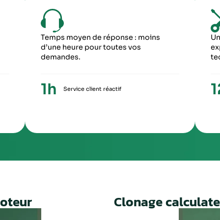
6
5
ME ÉTAPE
CINQUIÈME ÉTA
ception du paiement, votre colis repartira
Une fois le travail 
ronopost avec un numéro de suivi
facture ainsi qu’un