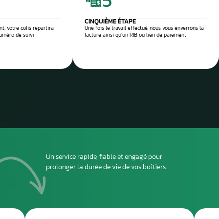
 réparation
Envoyez
ou dépo
atelier
2
DEUXIÈME ÉTAPE
ous envoyer
Imprimez et joignez la fiche à l’intérieur du colis
rant le