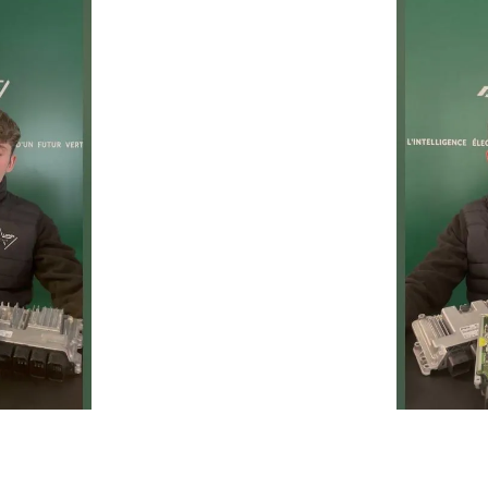
Un service rapide, fiable et 
prolonger la durée de vie de 
ie
Temps moyen de réponse
éduire les
d’une heure pour toutes 
ur la route
demandes.