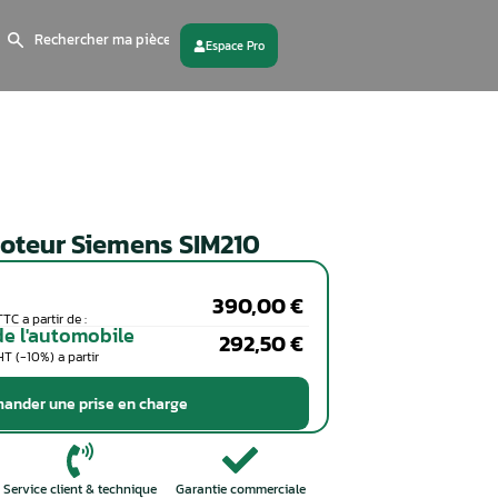
Search
for:
 partenaire
Contactez - nous
Calculateur moteur Siemens S
Particuliers
Coût de la réparation en TTC a partir de :
Professionnels de l'automobile
Coût de la réparation en HT (-10%) a partir
de :