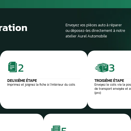
Si la voiture est sur
profondeur. Il est en
panne et d’identifier
composant défectu
e et sécurisée