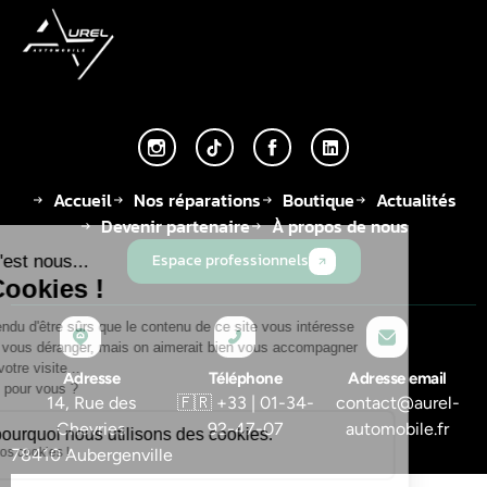
Accueil
Nos réparations
Boutique
Actualités
Devenir partenaire
À propos de nous
Espace professionnels
Adresse
Téléphone
Adresse email
14, Rue des
🇫🇷 +33 | 01-34-
contact@aurel-
Chevries
92-47-07
automobile.fr
78410 Aubergenville