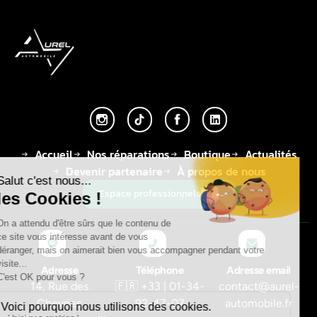
Accueil
Nos réparations
Boutique
Actualités
Devenir partenaire
À propos de nous
Espace professionnels
Adresse
Téléphone
Adresse email
14, Rue des
🇫🇷 +33 | 01-34-
contact@aurel-
Chevries
92-47-07
automobile.fr