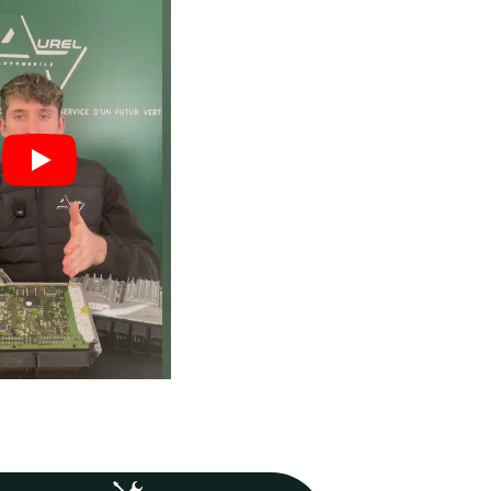
engagé pour
vos boîtiers.
 : moins
Un volume important qui ga
vos
expertise, fiabilité et maîtri
technique.
1253
Boîtiers réparés en