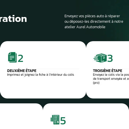
Si la voiture est sur
profondeur. Il est en
panne et d’identifier
composant défectu
e et sécurisée