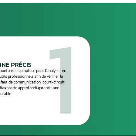
e
réparation