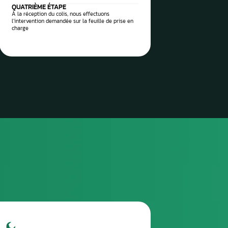
 vos pièces auto à réparer
sez-les directement à notre
 Aurel Automobile
3
TROISIÈME ÉTAPE
Envoyez le colis via la poste / imprimez l’étiquette
de transport envoyée et attendez le ramassage
(pro)