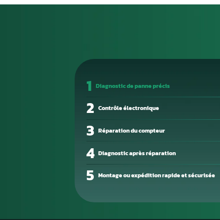
Le calculateur moteur (ECU) est
l’injection, l’allumage, le tur
Sans lui, le moteur ne peut n
optimales.
Une panne de calculateur se m
puissance, des ratés d’alluma
permet d’identifier les codes d
Chez Aurel Automobile, nous ré
Envoyez-nous votre boîtier, n
opérationnel — sans passer pa