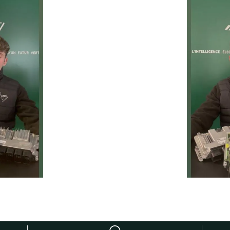
Un service rapide, fiable et 
prolonger la durée de vie de 
ie
Temps moyen de réponse
éduire les
d’une heure pour toutes 
ur la route
demandes.
1
h
Service client réactif
moins de 24h