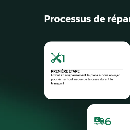
1
Diagnostic de panne précis
2
Contrôle électronique
3
Réparation du compteur
4
Diagnostic après réparation
5
Montage ou expédition rapid