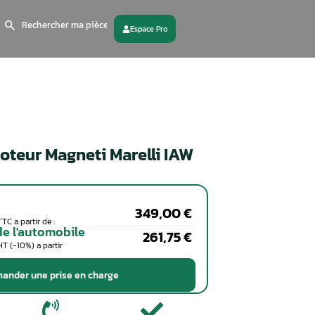
Search
for:
 partenaire
Contactez - nous
Calculateur moteur Magneti Ma
7GF
Particuliers
Coût de la réparation en TTC a partir de :
Professionnels de l'automobile
Coût de la réparation en HT (-10%) a partir