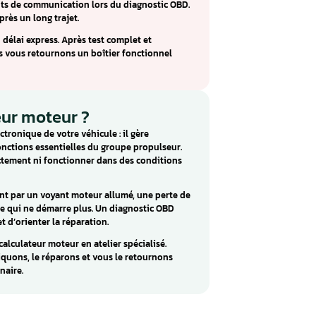
li IAW 7GF : réparation Fiat 500,
silon
ipe les Fiat 500, Grande Punto, Punto Evo et la Lancia
.2 et 1.4 essence. Ce calculateur compact gère l’injection et
surtensions et à l’humidité.
oîtier sont des problèmes de commande de bobine, des
tes et des défauts de communication lors du diagnostic OBD
r à froid ou après un long trajet.
 IAW 7GF avec un délai express. Après test complet et
en cause, nous vous retournons un boîtier fonctionnel
calculateur moteur ?