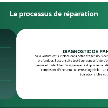
 le cerveau électronique de votre véhicule : il gère
bo et toutes les fonctions essentielles du groupe propulseur.
i démarrer correctement ni fonctionner dans des conditions
anifeste souvent par un voyant moteur allumé, une perte d
ge ou un véhicule qui ne démarre plus. Un diagnostic OBD
éfauts stockés et d’orienter la réparation.
parons votre calculateur moteur en atelier spécialisé.
ous le diagnostiquons, le réparons et vous le retournons
r le concessionnaire.
Le processus de 