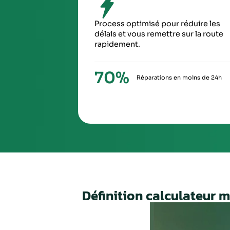
SIXIÈ
À la ré
via Ch