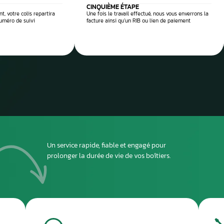
 réparation
Envoyez
ou dépo
atelier
2
DEUXIÈME ÉTAPE
ous envoyer
Imprimez et joignez la fiche à l’intérieur du colis
rant le