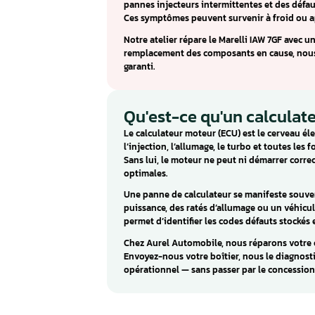
Calculateur Marel
Punto, Lancia Yp
Le Magneti Marelli IAW 7GF équ
Ypsilon, sur les motorisations 1
l’allumage et est sensible aux 
Les défauts typiques sur ce b
pannes injecteurs intermitten
Ces symptômes peuvent surveni
Notre atelier répare le Marelli
remplacement des composants 
garanti.
Qu'est-ce qu'un 