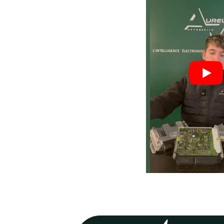
Nos valeurs,
votre
garant
Process optimisé pour r
délais et vous remettre s
rapidement.
70
%
Réparations en 