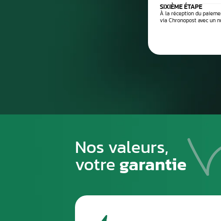
Processus de
1
PREMIÈRE ÉTAPE
Emballez soigneusement la pièce à n
pour éviter tout risque de la casse du
transport