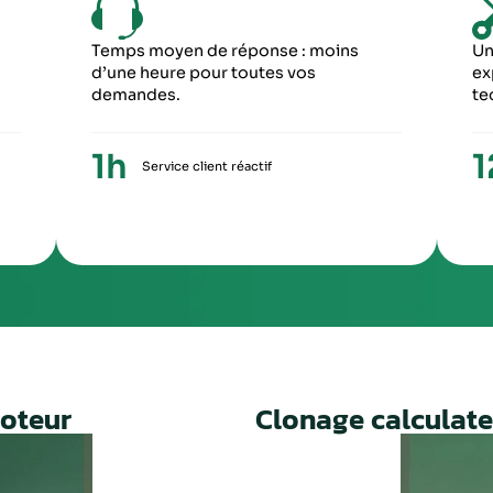
6
5
ME ÉTAPE
CINQUIÈME ÉTA
ception du paiement, votre colis repartira
Une fois le travail 
ronopost avec un numéro de suivi
facture ainsi qu’un