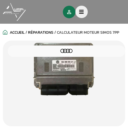
ACCUEIL
/
RÉPARATIONS
/
CALCULATEUR MOTEUR SIMOS 7PP