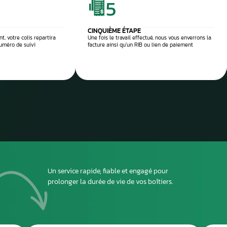
 réparation
Envoyez
ou dépo
atelier
2
DEUXIÈME ÉTAPE
ous envoyer
Imprimez et joignez la fiche à l’intérieur du colis
rant le