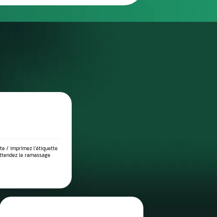
réparation
DIAGNOSTIC DE PANNE PRÉCIS
 place dans notre atelier, nous démontons le compteur pour l’anal
suite testé sur banc à l’aide d’outils professionnels afin de vérif
 l’origine exacte du problème : défaut de communication, court-c
eux, ou erreur logicielle. Ce diagnostic approfondi garantit 
réparation ciblée et durable.