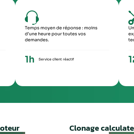
6
5
ME ÉTAPE
CINQUIÈME ÉTA
ception du paiement, votre colis repartira
Une fois le travail 
ronopost avec un numéro de suivi
facture ainsi qu’un