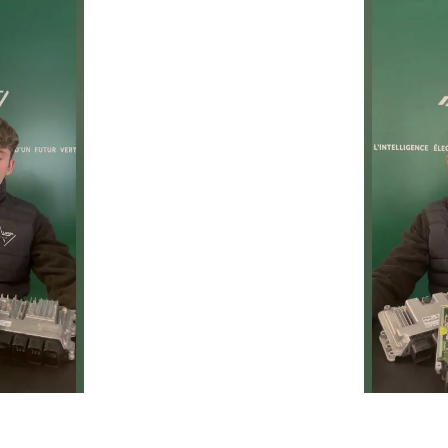
Un service rapide, fiable et 
prolonger la durée de vie de 
ie
Temps moyen de réponse
éduire les
d’une heure pour toutes 
ur la route
demandes.