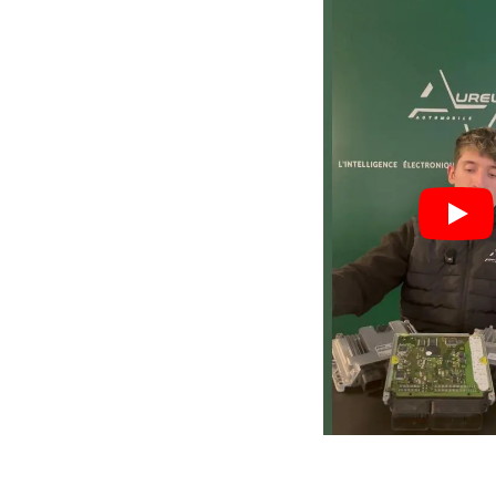
Nos valeurs,
votre
garant
Process optimisé pour r
délais et vous remettre s
rapidement.