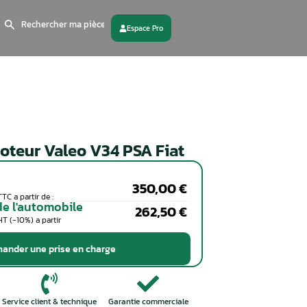
Search
for:
 partenaire
Contactez - nous
Calculateur moteur Valeo V34 
Particuliers
Coût de la réparation en TTC a partir de :
Professionnels de l'automobile
Coût de la réparation en HT (-10%) a partir
de :