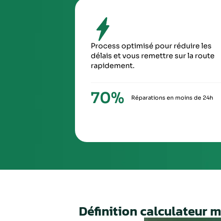
SIXIÈ
À la ré
via Ch