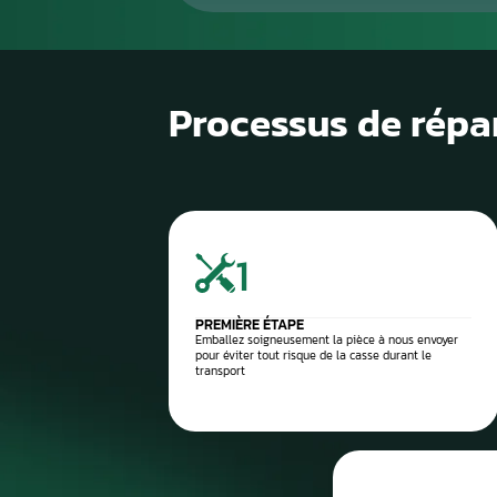
1
Diagnostic de panne précis
2
Contrôle électronique
3
Réparation du compteur
4
Diagnostic après réparation
5
Montage ou expédition rapid