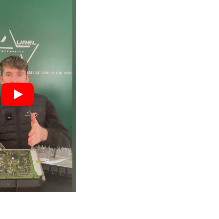
engagé pour
vos boîtiers.
 : moins
Un volume important qui ga
vos
expertise, fiabilité et maîtri
technique.