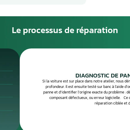
ne peut provoquer des symptômes variés : voyant moteur
e soudaine, ralenti instable, surconsommation de carburant
gnaux doivent alerter le conducteur avant que la panne ne
ouvent liée à l’humidité, à une surtension électrique ou à u
(microprocesseur, condensateurs, transistors de puissance)
cis est indispensable pour confirmer que le calculateur est
ectronique traite des centaines de calculateurs par mois.
posants défectueux avec des équipements de
s pour vous restituer un boîtier 100 % fonctionnel.