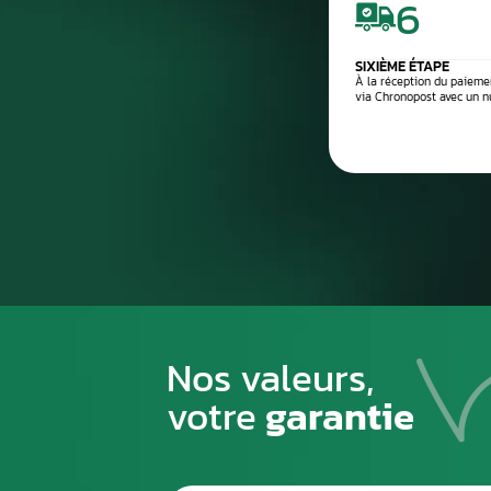
Processus de
1
PREMIÈRE ÉTAPE
Emballez soigneusement la pièce à n
pour éviter tout risque de la casse du
transport