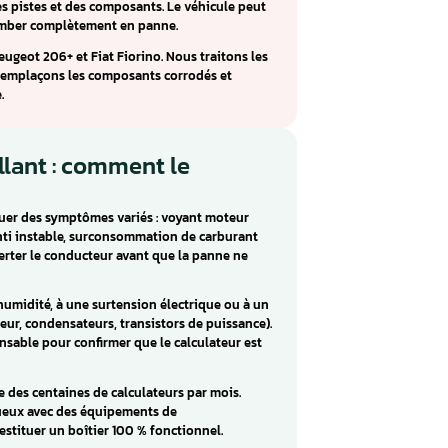
o V34 : réparation Peugeot 206+,
 206+ et le Fiat Fiorino essence. Ce calculateur compact est
ui causent des courts-circuits sur la carte électronique et
vice.
est une infiltration d’eau par le connecteur ou la paroi
 progressive des pistes et des composants. Le véhicule peut
ents avant de tomber complètement en panne.
eo V34 pour Peugeot 206+ et Fiat Fiorino. Nous traitons les
trations d’eau, remplaçons les composants corrodés et
iter la récidive.
ur défaillant : comment le