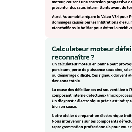
Calculateur Vale
Fiat Fiorino
Le Valeo V34 équipe la Peugeot
sujet aux infiltrations d’eau q
rendent le calculateur hors ser
La panne typique du Valeo V34 
moteur, causant une corrosion
présenter des ratés intermitt
Aurel Automobile répare le Val
dommages causés par les infil
étanchéifions le boîtier pour év
Calculateur mote