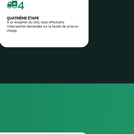
 vos pièces auto à réparer
sez-les directement à notre
 Aurel Automobile
3
TROISIÈME ÉTAPE
Envoyez le colis via la poste / imprimez l’étiquette
de transport envoyée et attendez le ramassage
(pro)