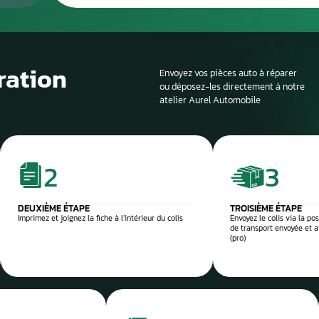
Le processus de 
Si la voiture est sur
profondeur. Il est en
panne et d’identifier
composant défectu
e et sécurisée