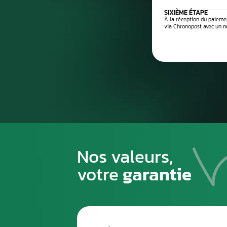
Processus de
1
PREMIÈRE ÉTAPE
Emballez soigneusement la pièce à n
pour éviter tout risque de la casse du
transport