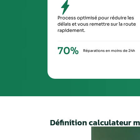
SIXIÈ
À la ré
via Ch