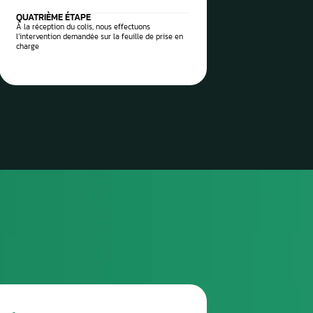
 vos pièces auto à réparer
sez-les directement à notre
 Aurel Automobile
3
TROISIÈME ÉTAPE
Envoyez le colis via la poste / imprimez l’étiquette
de transport envoyée et attendez le ramassage
(pro)