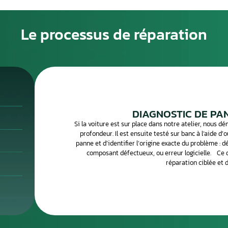
ne peut provoquer des symptômes variés : voyant moteur
e soudaine, ralenti instable, surconsommation de carburant
gnaux doivent alerter le conducteur avant que la panne ne
ouvent liée à l’humidité, à une surtension électrique ou à u
(microprocesseur, condensateurs, transistors de puissance)
cis est indispensable pour confirmer que le calculateur est
ectronique traite des centaines de calculateurs par mois.
posants défectueux avec des équipements de
s pour vous restituer un boîtier 100 % fonctionnel.
Le processus de 