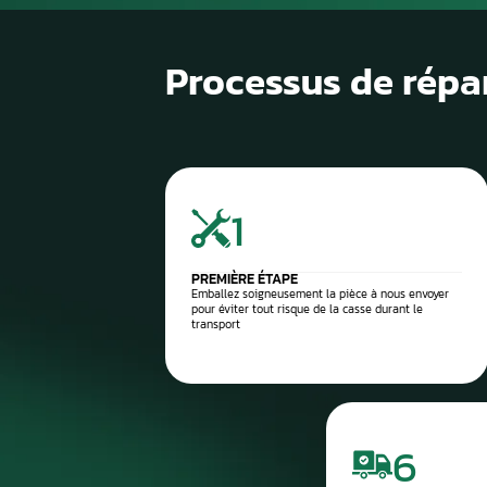
1
Diagnostic de panne précis
2
Contrôle électronique
3
Réparation du compteur
4
Diagnostic après réparation
5
Montage ou expédition rapid