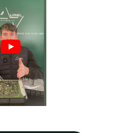
engagé pour
vos boîtiers.
 : moins
Un volume important qui ga
vos
expertise, fiabilité et maîtri
technique.
1253
Boîtiers réparés en