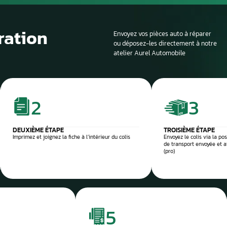
Si la voiture est sur
profondeur. Il est en
panne et d’identifier
composant défectu
e et sécurisée