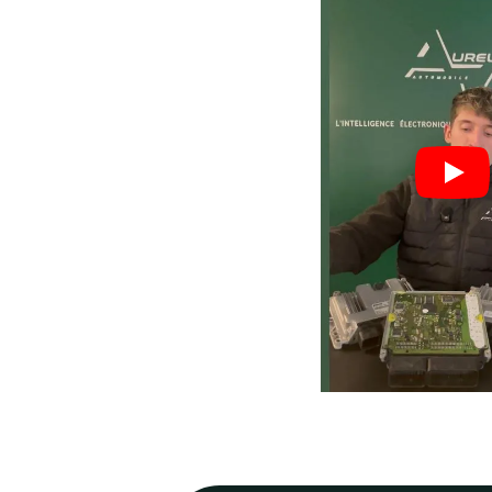
Nos valeurs,
votre
garant
Process optimisé pour r
délais et vous remettre s
rapidement.
70
%
Réparations en 