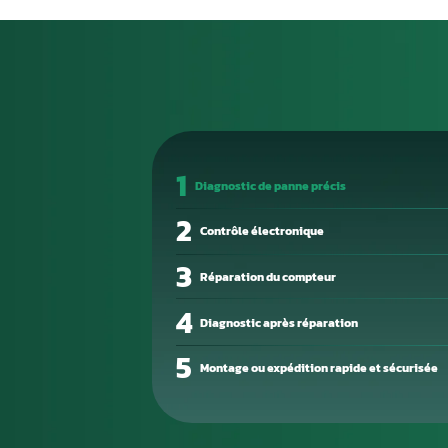
Un calculateur moteur en pan
persistant, perte de puissanc
ou démarrage difficile. Ces si
devienne totale.
La cause des défaillances est s
composant interne défectueux 
Un diagnostic électronique pré
bien en cause.
Notre atelier de réparation él
Nous intervenons sur les com
reprogrammation professionnel