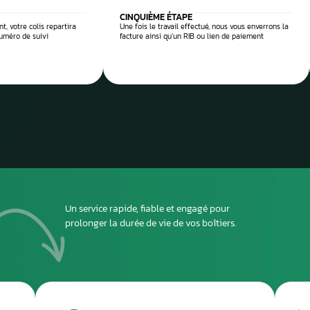
 réparation
Envoyez
ou dépo
atelier
2
DEUXIÈME ÉTAPE
ous envoyer
Imprimez et joignez la fiche à l’intérieur du colis
rant le