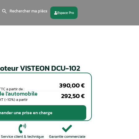
Search
for:
 partenaire
Contactez - nous
Calculateur moteur VISTEON 
Particuliers
Coût de la réparation en TTC a partir de :
Professionnels de l'automobile
Coût de la réparation en HT (-10%) a partir
de :