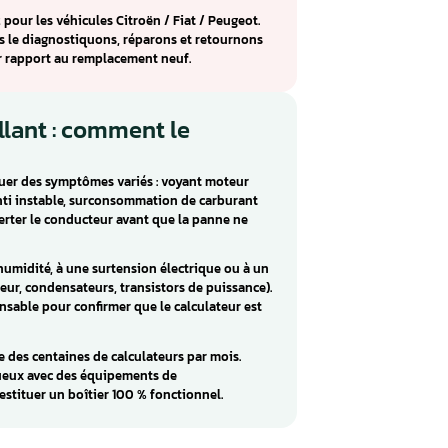
ur VISTEON DCU-102 : réparation
Peugeot
culateur moteur monté sur Citroën / Fiat / Peugeot (Citroë
ateur gère les fonctions d’injection et d’allumage
nement du moteur.
u VISTEON DCU-102 incluent : Pas de communication et
ts sont souvent causés par des composants internes
des ou une humidité excessive.
STEON DCU-102 pour les véhicules Citroën / Fiat / Peugeot.
tre atelier, nous le diagnostiquons, réparons et retournons
économique par rapport au remplacement neuf.
ur défaillant : comment le