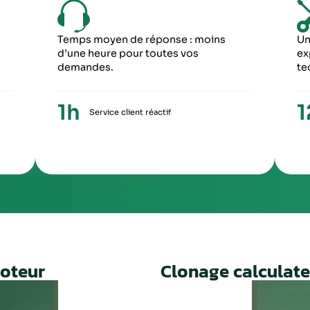
6
5
ME ÉTAPE
CINQUIÈME ÉTA
ception du paiement, votre colis repartira
Une fois le travail 
ronopost avec un numéro de suivi
facture ainsi qu’un