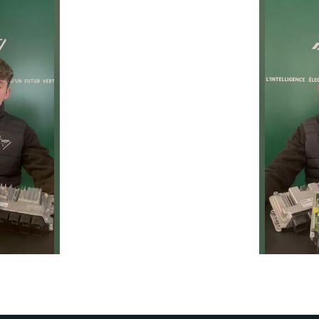
Un service rapide, fiable et 
prolonger la durée de vie de 
ie
Temps moyen de réponse
éduire les
d’une heure pour toutes 
ur la route
demandes.
1
h
Service client réactif
moins de 24h