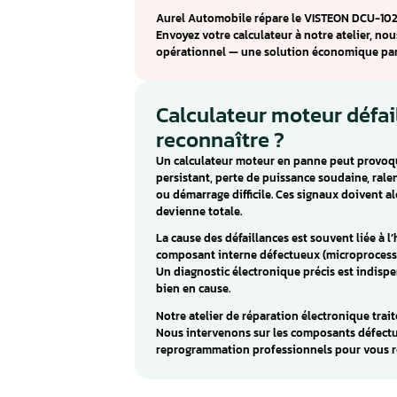
Calculateur mote
Citroën / Fiat / 
Le VISTEON DCU-102 est un cal
Jumper, Fiat Ducato). Ce calcul
essentielles au bon fonction
Les pannes caractéristiques d
Diverses problèmes. Ces défau
défectueux, des soudures froi
Aurel Automobile répare le VI
Envoyez votre calculateur à no
opérationnel — une solution 
Calculateur mote
reconnaître ?