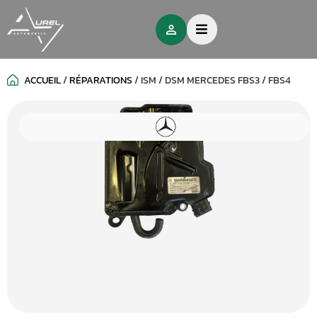
ACCUEIL
/
RÉPARATIONS
/
ISM / DSM MERCEDES FBS3 / FBS4