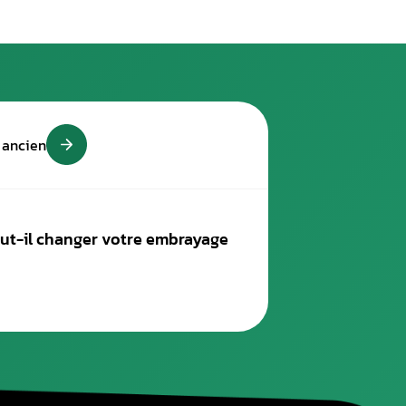
répartir l’air arrivé dans le moteur sur l’ensemble des cylindres
ailleurs, l’air peut arriver directement de l’extérieur de l’aut
e vanne EGR, avec le gaz d’échappement refroidi.
 de l’injection (directe ou indirecte). Pour les voitures à injecti
res de combustion. Pour les voitures à moteurs à injection indir
 à l’intérieur des chambres.
relle de l’air, dans un collecteur de moteur essence alors qu’un 
éparation électronique automobile, peut intervenir pour le
acement du collecteur d’échappement et le collecteur d’admi
 reprogrammation moteur Paris ?