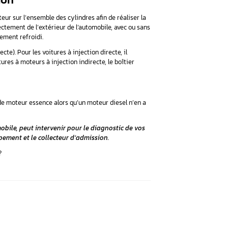
rtiteur. Il représente une partie de la ligne d’air du moteur t
 (les) culasse(s) du moteur.
oteur. En fait, sans air, le moteur ne pourra pas démarrer et les
 un chemin déterminé :
r retenir le plus de particules possible et ne pas abîmer le moteur
indiquer au calculateur moteur la quantité d’air dans le moteur.
ocompresseur et l’échangeur.
rburateur, l’air passera par le boîtier papillon pour le réguler.
eur d’admission.
r voiture d’admission