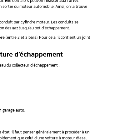
uelles sont leurs pannes ?
ile
!
e collecteur d’échappement
d’échappement ?
 d’échappement depuis le moteur
. Elle doit alors pouvoir
résist
t peuvent atteindre les 800°C en sortie du moteur automobile. A
es d’échappement. Il contient un conduit par cylindre moteur. Le
mune, ce qui permet l’évacuation des gaz jusqu’au pot d’écha
ion des gaz en sortie de la chambre
(entre 2 et 3 bars). Pour cela,
ettant d’éviter toute fuite.
’un collecteur voiture d’échappeme