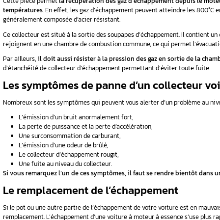
voiture.
Quel est leur rôle, comment les entretenir et q
 de
Décryptage par les experts d’
Aurel Automob
obile
Collecteur voiture – L
re
A quoi sert le collecteur 
Cette pièce permet
la récupération des gaz
températures
. En effet, les gaz d’échappemen
généralement composée d’acier résistant.
Ce collecteur est situé à la sortie des soupap
rejoignent en une chambre de combustion com
Par ailleurs,
il doit aussi résister à la press
d’étanchéité de collecteur d’échappement perm
Les symptômes de panne d