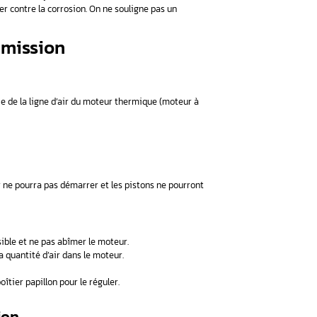
 alerter d’un problème au niveau du collecteur d’échappement
,
ération,
 faut se rendre bientôt dans un garage auto.
happement
 de votre voiture est en mauvais état, il faut penser généralem
moteur à essence s’use plus rapidement que celui d’une voitur
 à lubrifier le pot et à le protéger contre la corrosion. On ne so
 pot d’échappement.
e collecteur d’admission