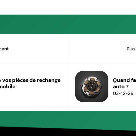
Le rôle de cette pièce consiste généralement à 
combustion du carburant dans chacun d’eux. Par 
filtrage. Il peut aussi se mélanger, grâce à un
En d’autres termes, le rôle du collecteur du type
répartit seulement le flux d’air dans les chamb
d’admission répartit l’air et aussi le carburant
Remarque :
Il y a une dépression, soit une aspiration natu
pas.
Aurel Automobile, garage spécialisé en la r
systèmes et pour la réparation et le rempl
Vous êtes situé à Paris et vous cherchez une