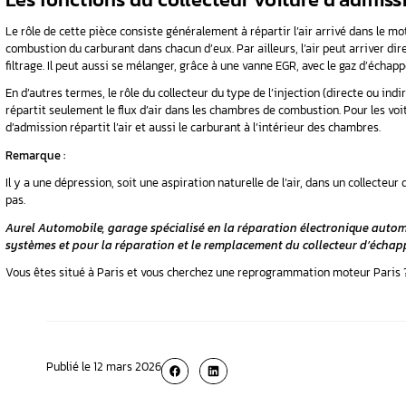
Définition
Le collecteur d’admission est aussi nommé répa
combustion).
Cette pièce se trouve entre le filtre à air et la
Le principe de l’admission
L’admission permet l’arrivée de l’air dans le m
pas s’actionner.
Afin d’arriver dans le moteur, l’air parcourt
D’abord, il arrive dans le filtre à air pou
Ensuite, il passe par le débitmètre pour 
Par la suite, l’air arrive jusqu’à le turb
Si la voiture essence ne dispose pas de ca
Enfin, c’est l’arrivée d’air dans
le collect
Les fonctions du collecteu