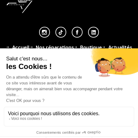
Accueil
Nos réparations
Boutique
Actualités
Devenir partenaire
À propos de nous
Espace professionnels
Adresse
Téléphone
Adresse email
14, Rue des
+33 | 01-34-
contact@aurel-
Chevries
92-47-07
automobile.fr
78410 Aubergenville
Afficher les filtres
© 2026 Tous droits réservés - AUREL AUTOMOBILE